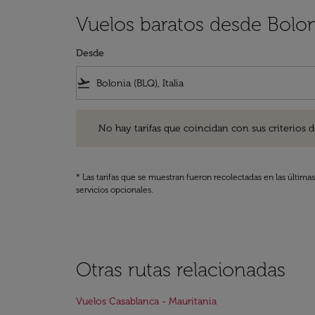
Vuelos baratos desde Bolon
Desde
flight_takeoff
No hay tarifas que coincidan con sus criterios de filtro
No hay tarifas que coincidan con sus criterios de f
* Las tarifas que se muestran fueron recolectadas en las última
servicios opcionales.
Otras rutas relacionadas
Vuelos Casablanca - Mauritania