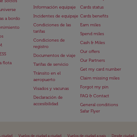
de Socios
Información equipaje
Cards status
universe
Incidentes de equipaje
Cards benefits
s a bordo
Condiciones de las
Earn miles
enimiento
tarifas
Spend miles
os
Condiciones de
Cash & Miles
M
registro
Our offers
ESS
Documentos de viaje
Our Partners
 flota
Tarifas de servicio
Get my card number
Tránsito en el
Claim missing miles
aeropuerto
Forgot my pin
Visados y vacunas
FAQ & Contact
Declaración de
accesibilidad
General conditions
Safar Flyer
|
|
|
 ciudad
Vuelos de ciudad a ciudad
Vuelos de ciudad a país
Desde ciudad