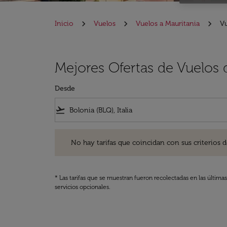
Inicio
Vuelos
Vuelos a Mauritania
Vu
Mejores Ofertas de Vuelos 
Desde
flight_takeoff
No hay tarifas que coincidan con sus criterios de filtro
No hay tarifas que coincidan con sus criterios de f
* Las tarifas que se muestran fueron recolectadas en las última
servicios opcionales.