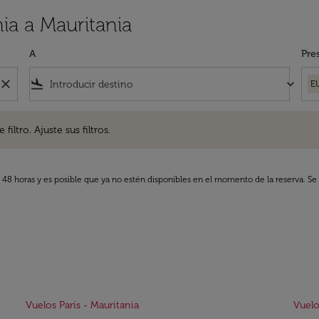
ia a Mauritania
A
Pre
close
flight_land
keyboard_arrow_down
E
. Ajuste sus filtros.
iltro. Ajuste sus filtros.
s 48 horas y es posible que ya no estén disponibles en el momento de la reserva. Se 
Vuelos París - Mauritania
Vuelo