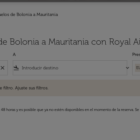
elos de Bolonia a Mauritania
de Bolonia a Mauritania con Royal A
A
Pre
close
flight_land
keyboard_arrow_down
E
. Ajuste sus filtros.
iltro. Ajuste sus filtros.
s 48 horas y es posible que ya no estén disponibles en el momento de la reserva. Se 