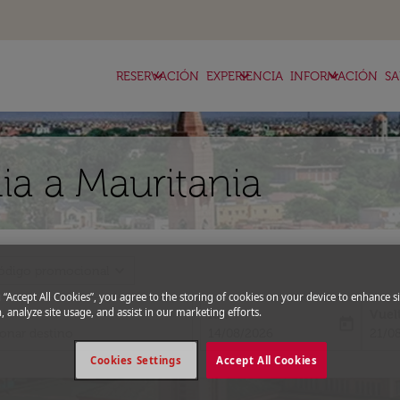
keyboard_arrow_down
keyboard_arrow_down
keyboard_arrow_down
RESERVACIÓN
EXPERIENCIA
INFORMACIÓN
SA
ia a Mauritania
expand_more
ódigo promocional
g “Accept All Cookies”, you agree to the storing of cookies on your device to enhance si
, analyze site usage, and assist in our marketing efforts.
Ida
Vuel
today
fc-booking-departure-date-aria-l
fc-bo
14/08/2026
21/0
Cookies Settings
Accept All Cookies