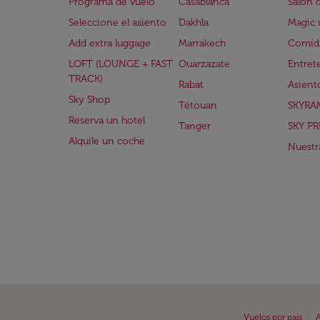
Programa de vuelo
Casablanca
Salón 
Seleccione el asiento
Dakhla
Magic 
Add extra luggage
Marrakech
Comida
LOFT (LOUNGE + FAST
Ouarzazate
Entret
TRACK)
Rabat
Asient
Sky Shop
Tétouan
SKYRA
Reserva un hotel
Tanger
SKY PR
Alquile un coche
Nuestra
|
Vuelos por país
A