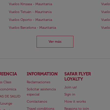
Vuelos Kinsasa - Mauritania
Vuelo
Vuelos Tetuán - Mauritania
Vuelo
Vuelos Oporto - Mauritania
Vuelo
Vuelos Barcelona - Mauritania
Vuelo
Ver más
RIENCIA
INFORMATION
SAFAR FLYER
LOYALTY
ss Class
Reclamaciones
Join us!
Económica
Solicitar asistencia
especial
Sign in
AS DE SALUD
Contáctanos
How it works
 Lounge
Travel conditions
Reasons to join