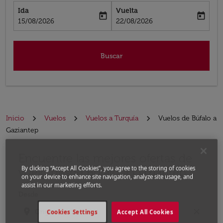
Ida
Vuelta
today
today
fc-booking-departure-date-aria-label
fc-booking-return-date-aria-label
15/08/2026
22/08/2026
Buscar
Inicio
Vuelos
Vuelos a Turquía
Vuelos de Búfalo a
Gaziantep
Encuentre las mejores ofertas de
Por favor, intente actualizar su ruta (origen y / o dest
By clicking “Accept All Cookies”, you agree to the storing of cookies
vuelo desde Búfalo a Gaziantep
on your device to enhance site navigation, analyze site usage, and
assist in our marketing efforts.
Desde
location_on
close
Cookies Settings
Accept All Cookies