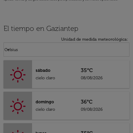
El tiempo en Gaziantep
Unidad de medida meteorológica
:
Weather unit option Celsius Selected
keyboard_arrow_down
Celsius
35°C
sábado
cielo claro
08/08/2026
36°C
domingo
cielo claro
09/08/2026