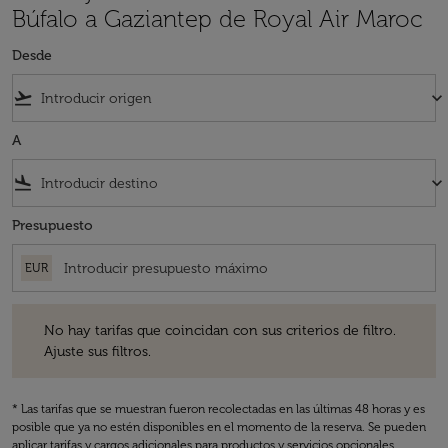
Búfalo a Gaziantep de Royal Air Maroc
Desde
flight_takeoff
keyboard_arrow_down
A
flight_land
keyboard_arrow_down
Presupuesto
EUR
No hay tarifas que coincidan con sus criterios de filtro. Ajuste sus fil
No hay tarifas que coincidan con sus criterios de filtro.
Ajuste sus filtros.
* Las tarifas que se muestran fueron recolectadas en las últimas 48 horas y es
posible que ya no estén disponibles en el momento de la reserva. Se pueden
aplicar tarifas y cargos adicionales para productos y servicios opcionales.