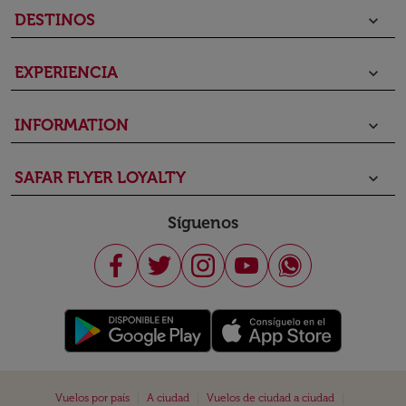
DESTINOS
keyboard_arrow_down
EXPERIENCIA
keyboard_arrow_down
INFORMATION
keyboard_arrow_down
SAFAR FLYER LOYALTY
keyboard_arrow_down
Síguenos
|
|
|
Vuelos por país
A ciudad
Vuelos de ciudad a ciudad