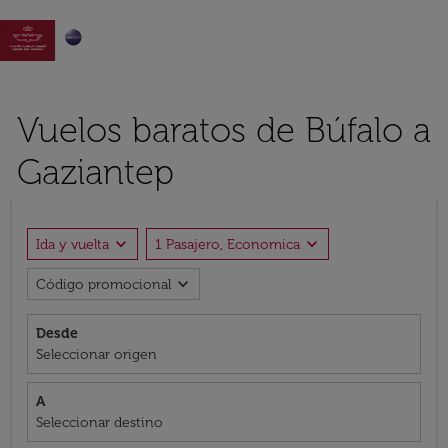

Vuelos baratos de Búfalo a
Gaziantep
expand_more
expand_more
Ida y vuelta
1 Pasajero, Economica
expand_more
Código promocional
Desde
Seleccionar origen
A
Seleccionar destino