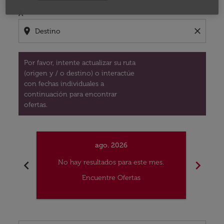
A
location_on
close
Por favor, intente actualizar su ruta
(origen y / o destino) o interactúe
con fechas individuales a
continuación para encontrar
ofertas.
ago. 2026
chevron_left
chevron_right
No hay resultados para este mes.
No
Encuentre Ofertas