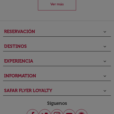
Ver más
RESERVACIÓN
keyboard_arrow_down
DESTINOS
keyboard_arrow_down
EXPERIENCIA
keyboard_arrow_down
INFORMATION
keyboard_arrow_down
SAFAR FLYER LOYALTY
keyboard_arrow_down
Síguenos