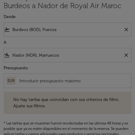
Burdeos a Nador de Royal Air Maroc
Desde
flight_takeoff
close
A
flight_land
close
Presupuesto
EUR
No hay tarifas que coincidan con sus criterios de filtro. Ajuste sus fil
No hay tarifas que coincidan con sus criterios de filtro.
Ajuste sus filtros.
* Las tarifas que se muestran fueron recolectadas en las últimas 48 horas y es
posible que ya no estén disponibles en el momento de la reserva. Se pueden
aplicar tarifas y cargos adicionales para productos y servicios opcionales.