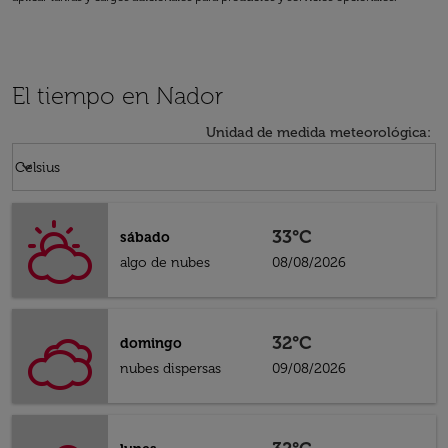
El tiempo en Nador
Unidad de medida meteorológica
:
Weather unit option Celsius Selected
keyboard_arrow_down
Celsius
33°C
sábado
algo de nubes
08/08/2026
32°C
domingo
nubes dispersas
09/08/2026