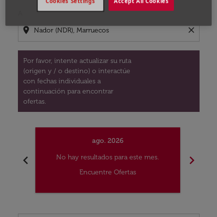
Cookies Settings
Accept All Cookies
A
location_on
close
Por favor, intente actualizar su ruta
(origen y / o destino) o interactúe
con fechas individuales a
continuación para encontrar
ofertas.
ago. 2026
chevron_left
chevron_right
No hay resultados para este mes.
No
Encuentre Ofertas