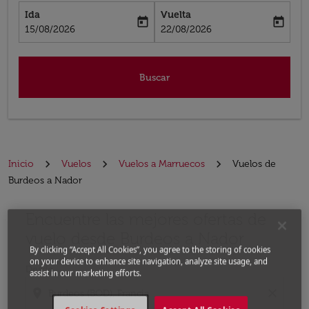
Ida
Vuelta
today
today
fc-booking-departure-date-aria-label
fc-booking-return-date-aria-label
15/08/2026
22/08/2026
Buscar
Inicio
Vuelos
Vuelos a Marruecos
Vuelos de
Burdeos a Nador
Encuentre las mejores ofertas de
Por favor, intente actualizar su ruta (origen y / o dest
vuelo desde Burdeos a Nador
By clicking “Accept All Cookies”, you agree to the storing of cookies
on your device to enhance site navigation, analyze site usage, and
Desde
assist in our marketing efforts.
location_on
close