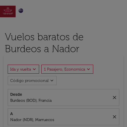

Vuelos baratos de
Burdeos a Nador
expand_more
expand_more
Ida y vuelta
1 Pasajero, Economica
expand_more
Código promocional
Desde
close
Burdeos (BOD), Francia
A
close
Nador (NDR), Marruecos