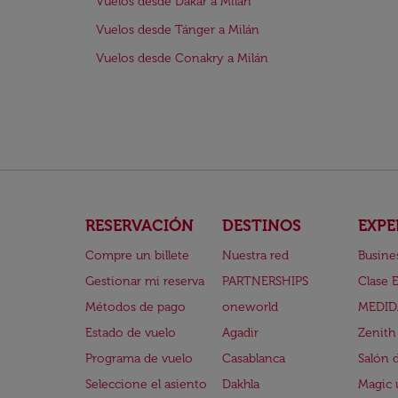
Vuelos desde Dakar a Milán
Vuelos desde Tánger a Milán
Vuelos desde Conakry a Milán
RESERVACIÓN
DESTINOS
EXPE
Compre un billete
Nuestra red
Busine
Gestionar mi reserva
PARTNERSHIPS
Clase 
Métodos de pago
oneworld
MEDID
Estado de vuelo
Agadir
Zenith
Programa de vuelo
Casablanca
Salón 
Seleccione el asiento
Dakhla
Magic 