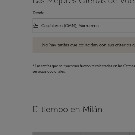
Las Mejores Ofertas de Vue
Desde
flight_takeoff
No hay tarifas que coincidan con sus criterios de filtro
No hay tarifas que coincidan con sus criterios de f
* Las tarifas que se muestran fueron recolectadas en las última
servicios opcionales.
El tiempo en Milán