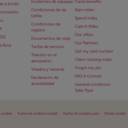
Incidentes de equipaje
Cards benefits
s a bordo
Condiciones de las
Earn miles
enimiento
tarifas
Spend miles
os
Condiciones de
Cash & Miles
M
registro
Our offers
ESS
Documentos de viaje
Our Partners
 flota
Tarifas de servicio
Get my card number
Tránsito en el
Claim missing miles
aeropuerto
Forgot my pin
Visados y vacunas
FAQ & Contact
Declaración de
accesibilidad
General conditions
Safar Flyer
|
|
|
 ciudad
Vuelos de ciudad a ciudad
Vuelos de ciudad a país
Desde ciudad