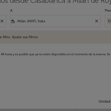
los desde Casablanca a Milán de Roy
A
Pre
close
flight_land
close
E
. Ajuste sus filtros.
iltro. Ajuste sus filtros.
s 48 horas y es posible que ya no estén disponibles en el momento de la reserva. Se 
Unidad