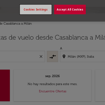
Cookies Settings
Accept All Cookies
de Casablanca a Milán
tas de vuelo desde Casablanca a Mil
A
compare_arrows
close
location_on
sep. 2026
No hay resultados para este mes.
Encuentre Ofertas