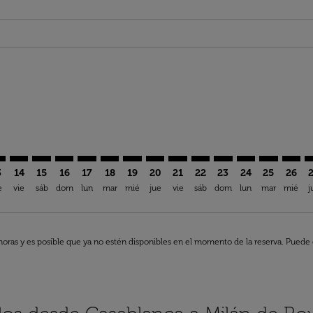
ia-label EUR 383,95
aimer. Encuentre Ofertas
isclaimer. Encuentre Ofertas
16/08/2026: Desde EUR 383,95
offers-disclaimer. Encuentre Ofertas
iew-offers-disclaimer. Encuentre Ofertas
mp-view-offers-disclaimer. Encuentre Ofertas
P: cmp-view-offers-disclaimer. Encuentre Ofertas
N–MXP: cmp-view-offers-disclaimer. Encuentre Ofertas
CMN–MXP: cmp-view-offers-disclaimer. Encuentre Oferta
CMN–MXP: cmp-view-offers-disclaimer. Encuentre Of
CMN–MXP: cmp-view-offers-disclaimer. Encuentr
CMN–MXP: cmp-view-offers-disclaimer. Encu
CMN–MXP: cmp-view-offers-disclaimer. 
CMN–MXP: cmp-view-offers-disclaim
CMN–MXP: cmp-view-offers-disc
CMN–MXP: cmp-view-offers-
CMN–MXP: cmp-view-off
CMN–MXP: cmp-view
CMN–MXP: cmp-
CMN–MXP: 
CMN–M
C
3
14
15
16
17
18
19
20
21
22
23
24
25
26
e
vie
sáb
dom
lun
mar
mié
jue
vie
sáb
dom
lun
mar
mié
j
horas y es posible que ya no estén disponibles en el momento de la reserva. Puede q