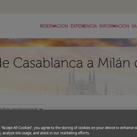
keyboard_arrow_down
keyboard_arrow_down
keyboard_arrow_down
RESERVACIÓN
EXPERIENCIA
INFORMACIÓN
SA
de Casablanca a Milán
expand_more
ódigo promocional
Ida
Vuel
close
today
g “Accept All Cookies”, you agree to the storing of cookies on your device to enhance si
fc-booking-departure-date-aria-l
fc-bo
13/08/2026
20/0
, analyze site usage, and assist in our marketing efforts.