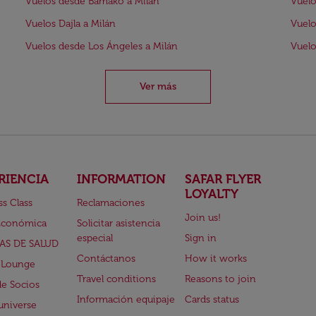
Vuelos desde Bámako a Milán
Vuelo
Vuelos Dajla a Milán
Vuelo
Vuelos desde Los Ángeles a Milán
Vuelo
Ver más
RIENCIA
INFORMATION
SAFAR FLYER
LOYALTY
ss Class
Reclamaciones
Join us!
Económica
Solicitar asistencia
especial
Sign in
AS DE SALUD
Contáctanos
How it works
 Lounge
Travel conditions
Reasons to join
de Socios
Información equipaje
Cards status
universe