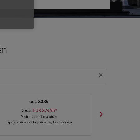
án
close
oct. 2026
n
Desde
EUR 279,95
*
chevron_right
No hay resul
Visto hace: 1 día atrás
Encue
Tipo de Vuelo Ida y Vuelta
/
Económica