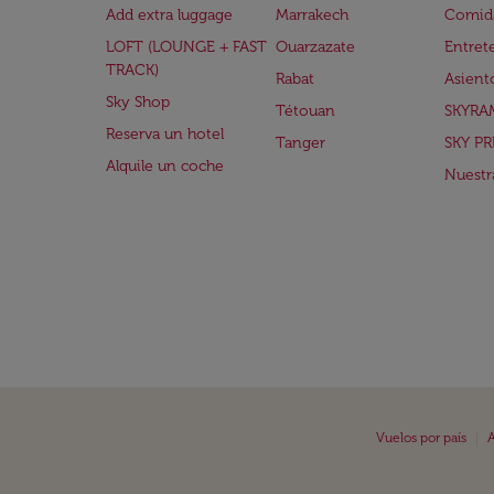
Add extra luggage
Marrakech
Comida
LOFT (LOUNGE + FAST
Ouarzazate
Entret
TRACK)
Rabat
Asient
Sky Shop
Tétouan
SKYRA
Reserva un hotel
Tanger
SKY PR
Alquile un coche
Nuestra
|
Vuelos por país
A