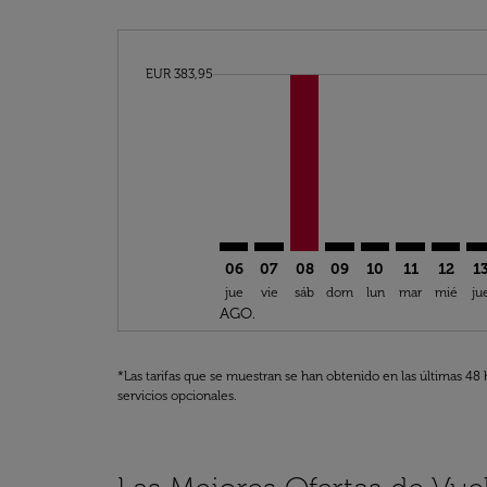
cmp-daily-histogram-bars-legend-min-price-ar
EUR 383,95
Displaying fares for agosto-2026
CMN–MXP: cmp-view-offers-discl
CMN–MXP: cmp-view-offers-d
CMN–MXP, 08/08/2026 – 
CMN–MXP: cmp-view-
CMN–MXP: cmp-v
CMN–MXP: c
CMN–MX
CM
06
07
08
09
10
11
12
1
jue
vie
sáb
dom
lun
mar
mié
ju
AGO.
*Las tarifas que se muestran se han obtenido en las últimas 48 
servicios opcionales.