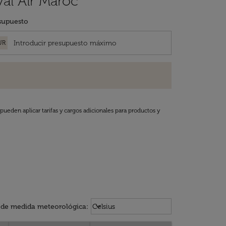
al Air Maroc
supuesto
UR
pueden aplicar tarifas y cargos adicionales para productos y
Weather unit option Celsius Select
keyboard_arrow_down
 de medida meteorológica
:
Celsius