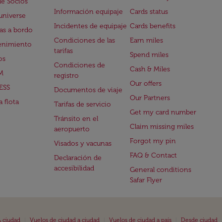
de Socios
Información equipaje
Cards status
universe
Incidentes de equipaje
Cards benefits
s a bordo
Condiciones de las
Earn miles
enimiento
tarifas
Spend miles
os
Condiciones de
Cash & Miles
M
registro
Our offers
ESS
Documentos de viaje
Our Partners
 flota
Tarifas de servicio
Get my card number
Tránsito en el
Claim missing miles
aeropuerto
Forgot my pin
Visados y vacunas
FAQ & Contact
Declaración de
accesibilidad
General conditions
Safar Flyer
|
|
|
 ciudad
Vuelos de ciudad a ciudad
Vuelos de ciudad a país
Desde ciudad