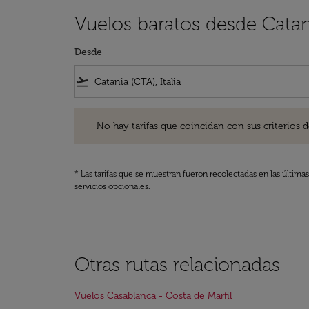
Vuelos baratos desde Catan
Desde
flight_takeoff
No hay tarifas que coincidan con sus criterios de filtro
No hay tarifas que coincidan con sus criterios de f
* Las tarifas que se muestran fueron recolectadas en las última
servicios opcionales.
Otras rutas relacionadas
Vuelos Casablanca - Costa de Marfil