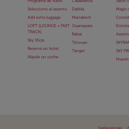
Programa de vuelo
Casablanca
Salón 
Seleccione el asiento
Dakhla
Magic 
Add extra luggage
Marrakech
Comida
LOFT (LOUNGE + FAST
Ouarzazate
Entret
TRACK)
Rabat
Asient
Sky Shop
Tétouan
SKYRA
Reserva un hotel
Tanger
SKY PR
Alquile un coche
Nuestra
|
Vuelos por país
A