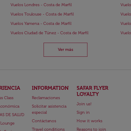
Vuelos Londres - Costa de Marfil
Vuelo
Vuelos Toulouse - Costa de Marfil
Vuelo
Vuelos Yamena - Costa de Marfil
Vuelo
Vuelos Ciudad de Túnez - Costa de Marfil
Vuelo
Ver más
RIENCIA
INFORMATION
SAFAR FLYER
LOYALTY
ss Class
Reclamaciones
Join us!
Económica
Solicitar asistencia
especial
Sign in
AS DE SALUD
Contáctanos
How it works
 Lounge
Travel conditions
Reasons to join