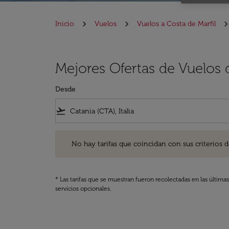
Inicio
Vuelos
Vuelos a Costa de Marfil
Mejores Ofertas de Vuelos 
Desde
flight_takeoff
No hay tarifas que coincidan con sus criterios de filtro
No hay tarifas que coincidan con sus criterios de f
* Las tarifas que se muestran fueron recolectadas en las última
servicios opcionales.