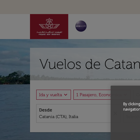
Vuelos de Catani
expand_more
expand_more
Ida y vuelta
1 Pasajero, Economica
C
By clickin
navigation
Desde
A
close