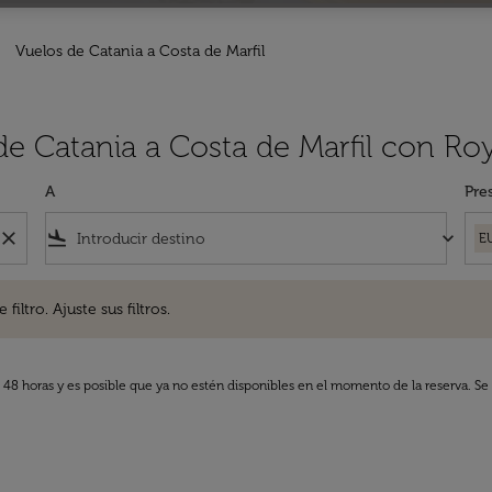
Vuelos de Catania a Costa de Marfil
de Catania a Costa de Marfil con Ro
A
Pre
close
flight_land
keyboard_arrow_down
E
. Ajuste sus filtros.
iltro. Ajuste sus filtros.
s 48 horas y es posible que ya no estén disponibles en el momento de la reserva. Se 