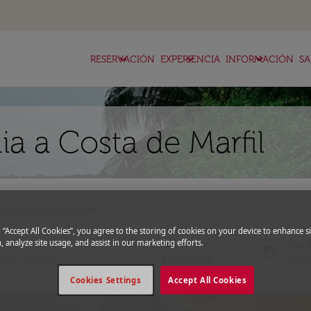
keyboard_arrow_down
keyboard_arrow_down
keyboard_arrow_down
RESERVACIÓN
EXPERIENCIA
INFORMACIÓN
SA
a a Costa de Marfil
expand_more
ódigo promocional
g “Accept All Cookies”, you agree to the storing of cookies on your device to enhance si
, analyze site usage, and assist in our marketing efforts.
Ida
Vuel
today
fc-booking-departure-date-aria-l
fc-bo
15/08/2026
22/0
Cookies Settings
Accept All Cookies