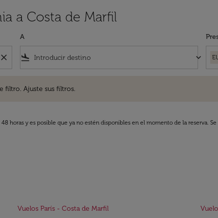
ia a Costa de Marfil
A
Pre
close
flight_land
keyboard_arrow_down
E
. Ajuste sus filtros.
iltro. Ajuste sus filtros.
s 48 horas y es posible que ya no estén disponibles en el momento de la reserva. Se 
Vuelos París - Costa de Marfil
Vuelo