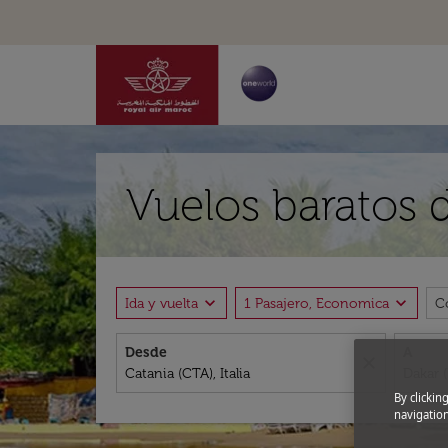
Vuelos baratos 
expand_more
expand_more
Ida y vuelta
1 Pasajero, Economica
C
Desde
A
close
By clickin
navigation