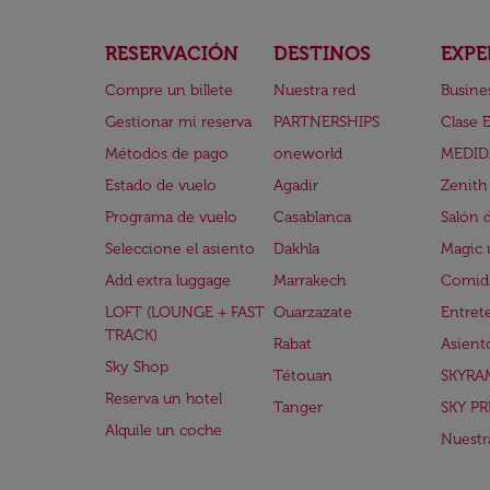
RESERVACIÓN
DESTINOS
EXPE
Compre un billete
Nuestra red
Busine
Gestionar mi reserva
PARTNERSHIPS
Clase 
Métodos de pago
oneworld
MEDID
Estado de vuelo
Agadir
Zenith
Programa de vuelo
Casablanca
Salón 
Seleccione el asiento
Dakhla
Magic 
Add extra luggage
Marrakech
Comida
LOFT (LOUNGE + FAST
Ouarzazate
Entret
TRACK)
Rabat
Asient
Sky Shop
Tétouan
SKYRA
Reserva un hotel
Tanger
SKY PR
Alquile un coche
Nuestra