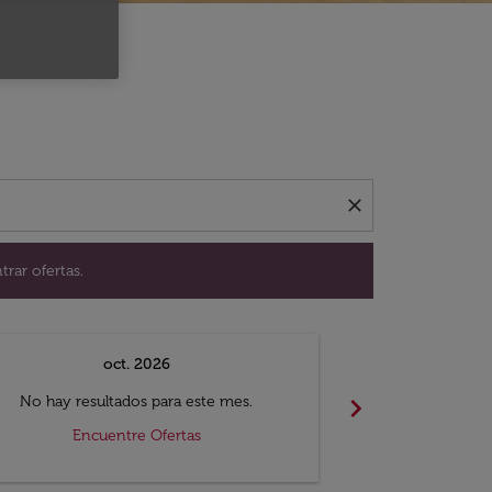
ación para encontrar ofertas.
close
trar ofertas.
oct. 2026
n
chevron_right
No hay resultados para este mes.
No hay resul
Encuentre Ofertas
Encue