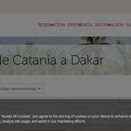
keyboard_arrow_down
keyboard_arrow_down
keyboard_arrow_down
RESERVACIÓN
EXPERIENCIA
INFORMACIÓN
SA
de Catania a Dakar
expand_more
ódigo promocional
Ida
Vuel
close
today
fc-booking-departure-date-aria-l
fc-bo
15/08/2026
22/0
g “Accept All Cookies”, you agree to the storing of cookies on your device to enhance si
, analyze site usage, and assist in our marketing efforts.