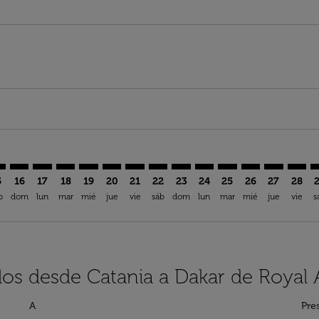
imer. Encuentre Ofertas
sclaimer. Encuentre Ofertas
s-disclaimer. Encuentre Ofertas
ffers-disclaimer. Encuentre Ofertas
iew-offers-disclaimer. Encuentre Ofertas
mp-view-offers-disclaimer. Encuentre Ofertas
S: cmp-view-offers-disclaimer. Encuentre Ofertas
A–DSS: cmp-view-offers-disclaimer. Encuentre Ofertas
CTA–DSS: cmp-view-offers-disclaimer. Encuentre Ofertas
CTA–DSS: cmp-view-offers-disclaimer. Encuentre Ofer
CTA–DSS: cmp-view-offers-disclaimer. Encuentre 
CTA–DSS: cmp-view-offers-disclaimer. Encuen
CTA–DSS: cmp-view-offers-disclaimer. E
CTA–DSS: cmp-view-offers-disclaime
CTA–DSS: cmp-view-offers-discl
CTA–DSS: cmp-view-offers-d
CTA–DSS: cmp-view-offe
CTA–DSS: cmp-view-
CTA–DSS: cmp-v
CTA–DSS: 
CTA–D
C
5
16
17
18
19
20
21
22
23
24
25
26
27
28
b
dom
lun
mar
mié
jue
vie
sáb
dom
lun
mar
mié
jue
vie
s
los desde Catania a Dakar de Royal 
A
Pre