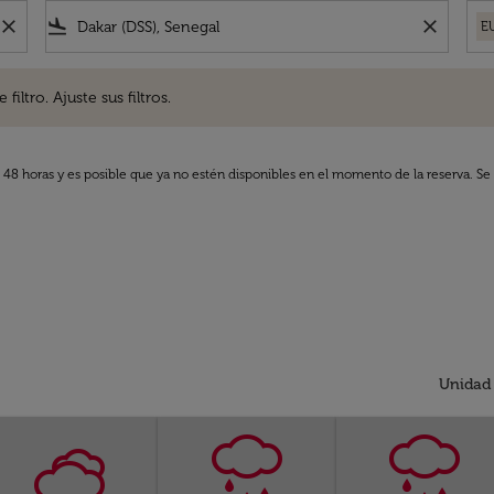
close
flight_land
close
E
. Ajuste sus filtros.
iltro. Ajuste sus filtros.
s 48 horas y es posible que ya no estén disponibles en el momento de la reserva. Se 
Unidad