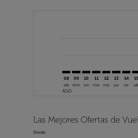
Displaying fares for agosto-2026
CTA–DSS: cmp-view-offers-discla
CTA–DSS: cmp-view-offers-di
CTA–DSS: cmp-view-offer
CTA–DSS: cmp-view-o
CTA–DSS: cmp-v
CTA–DSS: c
CTA–DS
CT
08
09
10
11
12
13
14
1
sáb
dom
lun
mar
mié
jue
vie
sá
AGO.
Las Mejores Ofertas de Vue
Desde