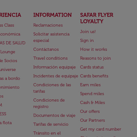
RIENCIA
INFORMATION
SAFAR FLYER
LOYALTY
ss Class
Reclamaciones
Join us!
Económica
Solicitar asistencia
especial
Sign in
AS DE SALUD
Contáctanos
How it works
 Lounge
Travel conditions
Reasons to join
de Socios
Información equipaje
Cards status
universe
Incidentes de equipaje
Cards benefits
s a bordo
Condiciones de las
Earn miles
enimiento
tarifas
Spend miles
os
Condiciones de
Cash & Miles
M
registro
Our offers
ESS
Documentos de viaje
Our Partners
 flota
Tarifas de servicio
Get my card number
Tránsito en el