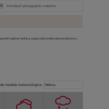
UR
pueden aplicar tarifas y cargos adicionales para productos y
Weather unit option Celsius Select
keyboard_arrow_down
 de medida meteorológica
:
Celsius