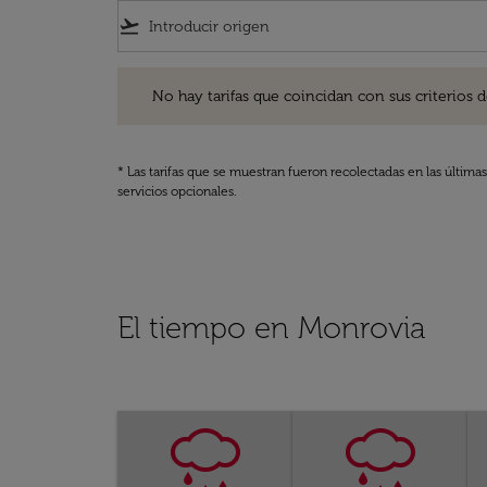
flight_takeoff
No hay tarifas que coincidan con sus criterios de filtro
No hay tarifas que coincidan con sus criterios de f
* Las tarifas que se muestran fueron recolectadas en las última
servicios opcionales.
El tiempo en Monrovia