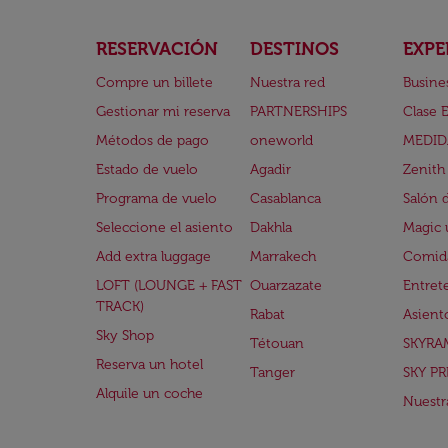
RESERVACIÓN
DESTINOS
EXPE
Compre un billete
Nuestra red
Busine
Gestionar mi reserva
PARTNERSHIPS
Clase 
Métodos de pago
oneworld
MEDID
Estado de vuelo
Agadir
Zenith
Programa de vuelo
Casablanca
Salón 
Seleccione el asiento
Dakhla
Magic 
Add extra luggage
Marrakech
Comida
LOFT (LOUNGE + FAST
Ouarzazate
Entret
TRACK)
Rabat
Asient
Sky Shop
Tétouan
SKYRA
Reserva un hotel
Tanger
SKY PR
Alquile un coche
Nuestra