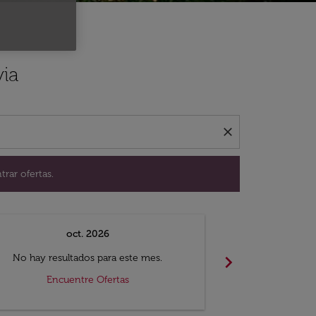
ación para encontrar ofertas.
via
close
trar ofertas.
oct. 2026
n
chevron_right
No hay resultados para este mes.
No hay resul
Encuentre Ofertas
Encue