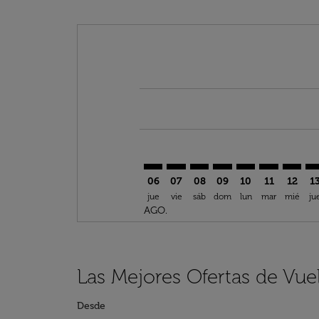
Displaying fares for agosto-2026
CTA–ROB: cmp-view-offers-discla
CTA–ROB: cmp-view-offers-di
CTA–ROB: cmp-view-offer
CTA–ROB: cmp-view-
CTA–ROB: cmp-v
CTA–ROB: c
CTA–RO
CT
06
07
08
09
10
11
12
1
jue
vie
sáb
dom
lun
mar
mié
ju
AGO.
Las Mejores Ofertas de Vue
Desde