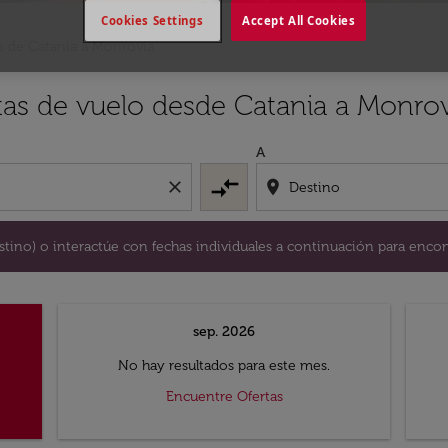
Cookies Settings
Accept All Cookies
s de Catania a Monrovia
y / o destino) o interactúe con fechas individuales a continu
tas de vuelo desde Catania a Monro
A
compare_arrows
close
location_on
destino) o interactúe con fechas individuales a continuación para encon
sep. 2026
No hay resultados para este mes.
Encuentre Ofertas