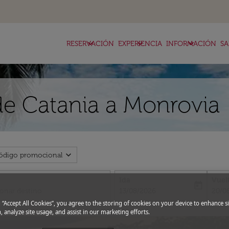
keyboard_arrow_down
keyboard_arrow_down
keyboard_arrow_down
RESERVACIÓN
EXPERIENCIA
INFORMACIÓN
SA
de Catania a Monrovia
expand_more
ódigo promocional
Ida
Vuel
today
fc-booking-departure-date-aria-l
fc-bo
13/08/2026
20/0
g “Accept All Cookies”, you agree to the storing of cookies on your device to enhance si
, analyze site usage, and assist in our marketing efforts.