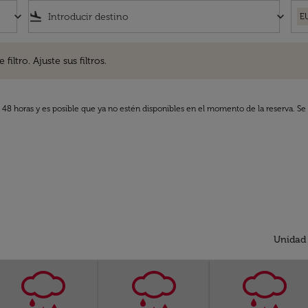
keyboard_arrow_down
flight_land
keyboard_arrow_down
E
. Ajuste sus filtros.
iltro. Ajuste sus filtros.
s 48 horas y es posible que ya no estén disponibles en el momento de la reserva. Se 
Unidad