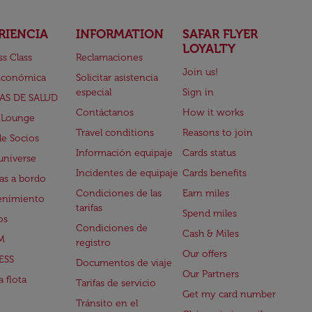
RIENCIA
INFORMATION
SAFAR FLYER
LOYALTY
ss Class
Reclamaciones
Join us!
Económica
Solicitar asistencia
especial
Sign in
AS DE SALUD
Contáctanos
How it works
 Lounge
Travel conditions
Reasons to join
de Socios
Información equipaje
Cards status
universe
Incidentes de equipaje
Cards benefits
s a bordo
Condiciones de las
Earn miles
enimiento
tarifas
Spend miles
os
Condiciones de
Cash & Miles
M
registro
Our offers
ESS
Documentos de viaje
Our Partners
 flota
Tarifas de servicio
Get my card number
Tránsito en el