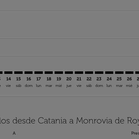
imer. Encuentre Ofertas
sclaimer. Encuentre Ofertas
s-disclaimer. Encuentre Ofertas
offers-disclaimer. Encuentre Ofertas
iew-offers-disclaimer. Encuentre Ofertas
mp-view-offers-disclaimer. Encuentre Ofertas
B: cmp-view-offers-disclaimer. Encuentre Ofertas
A–ROB: cmp-view-offers-disclaimer. Encuentre Ofertas
CTA–ROB: cmp-view-offers-disclaimer. Encuentre Ofertas
CTA–ROB: cmp-view-offers-disclaimer. Encuentre Ofe
CTA–ROB: cmp-view-offers-disclaimer. Encuentre
CTA–ROB: cmp-view-offers-disclaimer. Encue
CTA–ROB: cmp-view-offers-disclaimer. E
CTA–ROB: cmp-view-offers-disclaime
CTA–ROB: cmp-view-offers-discl
CTA–ROB: cmp-view-offers-d
CTA–ROB: cmp-view-offe
CTA–ROB: cmp-view-
CTA–ROB: cmp-
CTA–ROB: 
CTA–R
C
3
14
15
16
17
18
19
20
21
22
23
24
25
26
e
vie
sáb
dom
lun
mar
mié
jue
vie
sáb
dom
lun
mar
mié
j
los desde Catania a Monrovia de Ro
A
Pre