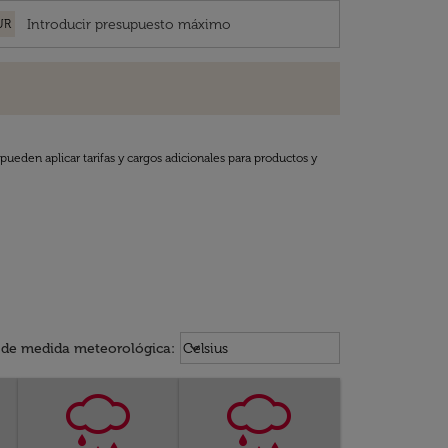
UR
pueden aplicar tarifas y cargos adicionales para productos y
Weather unit option Celsius Select
keyboard_arrow_down
 de medida meteorológica
:
Celsius