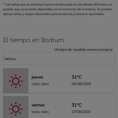
* Las tarifas que se muestran fueron recolectadas en las últimas 48 horas y es
posible que ya no estén disponibles en el momento de la reserva. Se pueden
aplicar tarifas y cargos adicionales para productos y servicios opcionales.
El tiempo en Bodrum
Unidad de medida meteorológica
:
Weather unit option Celsius Selected
keyboard_arrow_down
Celsius
31°C
jueves
cielo claro
06/08/2026
31°C
viernes
cielo claro
07/08/2026