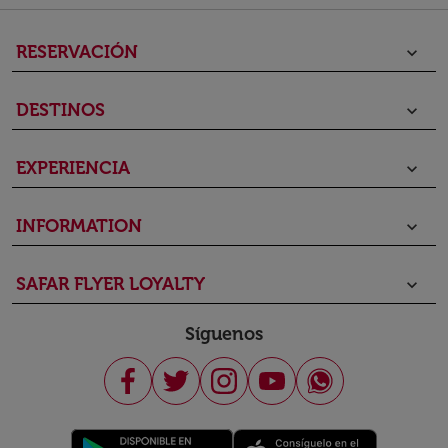
RESERVACIÓN
keyboard_arrow_down
DESTINOS
keyboard_arrow_down
EXPERIENCIA
keyboard_arrow_down
INFORMATION
keyboard_arrow_down
SAFAR FLYER LOYALTY
keyboard_arrow_down
Síguenos