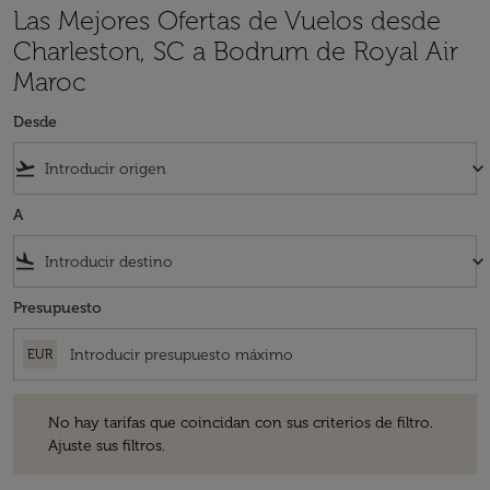
Las Mejores Ofertas de Vuelos desde
Charleston, SC a Bodrum de Royal Air
Maroc
Desde
flight_takeoff
keyboard_arrow_down
A
flight_land
keyboard_arrow_down
Presupuesto
EUR
No hay tarifas que coincidan con sus criterios de filtro. Ajuste sus fil
No hay tarifas que coincidan con sus criterios de filtro.
Ajuste sus filtros.