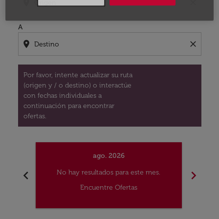
location_on
close
A
location_on
close
Por favor, intente actualizar su ruta
(origen y / o destino) o interactúe
con fechas individuales a
continuación para encontrar
ofertas.
ago. 2026
chevron_left
chevron_right
No hay resultados para este mes.
No
Encuentre Ofertas