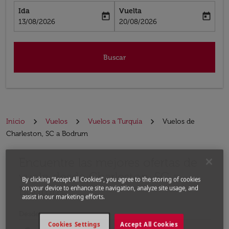
Ida
Vuelta
today
today
fc-booking-departure-date-aria-label
fc-booking-return-date-aria-label
13/08/2026
20/08/2026
Buscar
Inicio
Vuelos
Vuelos a Turquía
Vuelos de
Charleston, SC a Bodrum
Encuentre las mejores ofertas de
Por favor, intente actualizar su ruta (origen y / o dest
vuelo desde Charleston, SC a
By clicking “Accept All Cookies”, you agree to the storing of cookies
Bodrum
on your device to enhance site navigation, analyze site usage, and
assist in our marketing efforts.
Desde
Cookies Settings
Accept All Cookies