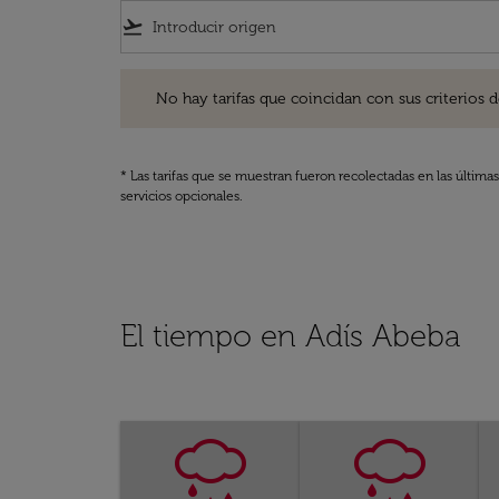
flight_takeoff
No hay tarifas que coincidan con sus criterios de filtro
No hay tarifas que coincidan con sus criterios de f
* Las tarifas que se muestran fueron recolectadas en las última
servicios opcionales.
El tiempo en Adís Abeba