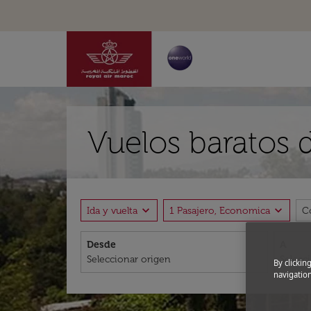
Vuelos baratos 
expand_more
expand_more
Ida y vuelta
1 Pasajero, Economica
C
Desde
A
By clickin
navigation