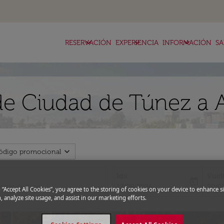
keyboard_arrow_down
keyboard_arrow_down
keyboard_arrow_down
RESERVACIÓN
EXPERIENCIA
INFORMACIÓN
SA
de Ciudad de Túnez a 
expand_more
ódigo promocional
Ida
Vuel
today
fc-booking-departure-date-aria-l
fc-bo
13/08/2026
20/0
g “Accept All Cookies”, you agree to the storing of cookies on your device to enhance si
, analyze site usage, and assist in our marketing efforts.