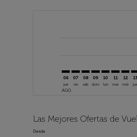
Displaying fares for agosto-2026
TUN–ADD: cmp-view-offers-discl
TUN–ADD: cmp-view-offers-d
TUN–ADD: cmp-view-offe
TUN–ADD: cmp-view-
TUN–ADD: cmp-v
TUN–ADD: c
TUN–AD
TU
06
07
08
09
10
11
12
1
jue
vie
sáb
dom
lun
mar
mié
ju
AGO.
Las Mejores Ofertas de Vu
Desde