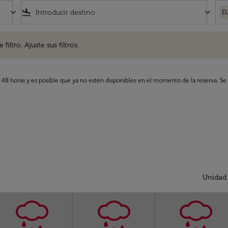
keyboard_arrow_down
flight_land
keyboard_arrow_down
E
. Ajuste sus filtros.
iltro. Ajuste sus filtros.
s 48 horas y es posible que ya no estén disponibles en el momento de la reserva. Se 
Unidad