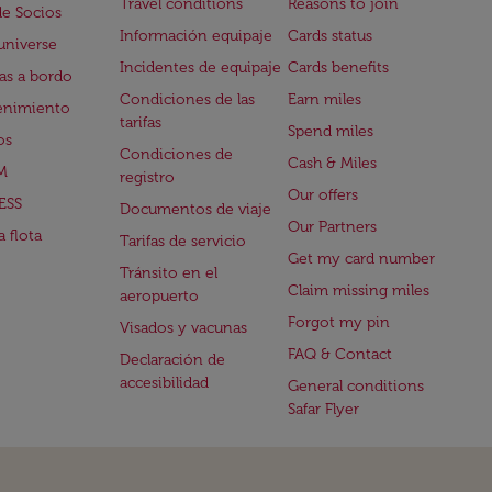
Travel conditions
Reasons to join
de Socios
Información equipaje
Cards status
universe
Incidentes de equipaje
Cards benefits
s a bordo
Condiciones de las
Earn miles
enimiento
tarifas
Spend miles
os
Condiciones de
Cash & Miles
M
registro
Our offers
ESS
Documentos de viaje
Our Partners
 flota
Tarifas de servicio
Get my card number
Tránsito en el
Claim missing miles
aeropuerto
Forgot my pin
Visados y vacunas
FAQ & Contact
Declaración de
accesibilidad
General conditions
Safar Flyer