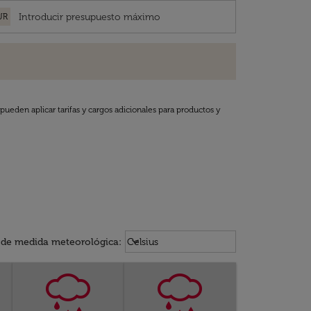
UR
pueden aplicar tarifas y cargos adicionales para productos y
Weather unit option Celsius Select
keyboard_arrow_down
 de medida meteorológica
:
Celsius