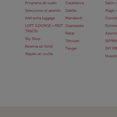
Programa de vuelo
Casablanca
Salón 
Seleccione el asiento
Dakhla
Magic 
Add extra luggage
Marrakech
Comida
LOFT (LOUNGE + FAST
Ouarzazate
Entret
TRACK)
Rabat
Asient
Sky Shop
Tétouan
SKYRA
Reserva un hotel
Tanger
SKY PR
Alquile un coche
Nuestra