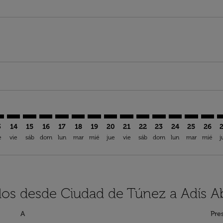
aimer. Encuentre Ofertas
isclaimer. Encuentre Ofertas
rs-disclaimer. Encuentre Ofertas
offers-disclaimer. Encuentre Ofertas
iew-offers-disclaimer. Encuentre Ofertas
mp-view-offers-disclaimer. Encuentre Ofertas
D: cmp-view-offers-disclaimer. Encuentre Ofertas
N–ADD: cmp-view-offers-disclaimer. Encuentre Ofertas
TUN–ADD: cmp-view-offers-disclaimer. Encuentre Ofertas
TUN–ADD: cmp-view-offers-disclaimer. Encuentre Ofe
TUN–ADD: cmp-view-offers-disclaimer. Encuentre
TUN–ADD: cmp-view-offers-disclaimer. Encue
TUN–ADD: cmp-view-offers-disclaimer. E
TUN–ADD: cmp-view-offers-disclaime
TUN–ADD: cmp-view-offers-disc
TUN–ADD: cmp-view-offers-
TUN–ADD: cmp-view-off
TUN–ADD: cmp-view
TUN–ADD: cmp-
TUN–ADD: 
TUN–A
T
3
14
15
16
17
18
19
20
21
22
23
24
25
26
e
vie
sáb
dom
lun
mar
mié
jue
vie
sáb
dom
lun
mar
mié
j
elos desde Ciudad de Túnez a Adís A
A
Pre