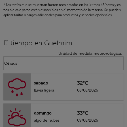
* Las tarifas que se muestran fueron recolectadas en las últimas 48 horas y es
posible que ya no estén disponibles en el momento de la reserva. Se pueden
aplicar tarifas y cargos adicionales para productos y servicios opcionales.
El tiempo en Guelmim
Unidad de medida meteorológica
:
Weather unit option Celsius Selected
keyboard_arrow_down
Celsius
32°C
sábado
lluvia ligera
08/08/2026
33°C
domingo
algo de nubes
09/08/2026