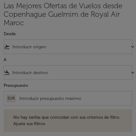
Las Mejores Ofertas de Vuelos desde
Copenhague Guelmim de Royal Air
Maroc
Desde
flight_takeoff
keyboard_arrow_down
A
flight_land
keyboard_arrow_down
Presupuesto
EUR
No hay tarifas que coincidan con sus criterios de filtro. Ajuste sus fil
No hay tarifas que coincidan con sus criterios de filtro.
Ajuste sus filtros.