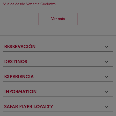
Vuelos desde Venecia Guelmim
Ver más
RESERVACIÓN
keyboard_arrow_down
DESTINOS
keyboard_arrow_down
EXPERIENCIA
keyboard_arrow_down
INFORMATION
keyboard_arrow_down
SAFAR FLYER LOYALTY
keyboard_arrow_down