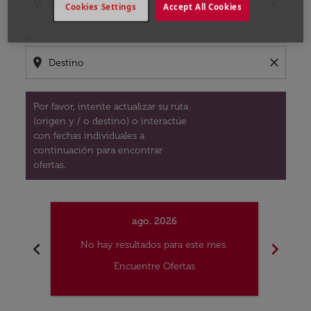
location_on
close
Cookies Settings
Accept All Cookies
A
location_on
close
Por favor, intente actualizar su ruta
(origen y / o destino) o interactúe
con fechas individuales a
continuación para encontrar
ofertas.
ago. 2026
chevron_left
chevron_right
No hay resultados para este mes.
No
Encuentre Ofertas