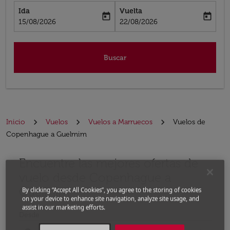
Ida
Vuelta
today
today
fc-booking-departure-date-aria-label
fc-booking-return-date-aria-label
15/08/2026
22/08/2026
Buscar
Inicio
Vuelos
Vuelos a Marruecos
Vuelos de
Copenhague a Guelmim
Encuentre las mejores ofertas de
Por favor, intente actualizar su ruta (origen y / o dest
vuelo desde Copenhague a
Guelmim
By clicking “Accept All Cookies”, you agree to the storing of cookies
on your device to enhance site navigation, analyze site usage, and
assist in our marketing efforts.
Desde