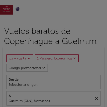

Vuelos baratos de
Copenhague a Guelmim
expand_more
expand_more
Ida y vuelta
1 Pasajero, Economica
expand_more
Código promocional
Desde
Seleccionar origen
A
close
Guelmim (GLN), Marruecos