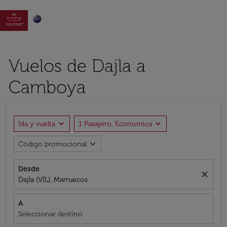

Vuelos de Dajla a
Camboya
expand_more
expand_more
Ida y vuelta
1 Pasajero, Economica
expand_more
Código promocional
Desde
close
Dajla (VIL), Marruecos
A
Seleccionar destino