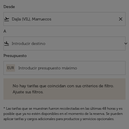
Desde
flight_takeoff
close
A
flight_land
keyboard_arrow_down
Presupuesto
EUR
No hay tarifas que coincidan con sus criterios de filtro. Ajuste sus fil
No hay tarifas que coincidan con sus criterios de filtro.
Ajuste sus filtros.
* Las tarifas que se muestran fueron recolectadas en las últimas 48 horas y es
posible que ya no estén disponibles en el momento de la reserva. Se pueden
aplicar tarifas y cargos adicionales para productos y servicios opcionales.