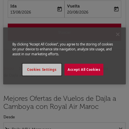
Ida
Vuelta
today
today
fc-booking-departure-date-aria-label
fc-booking-return-date-aria-label
13/08/2026
20/08/2026
Buscar
By clicking “Accept All Cookies”, you agree to the storing of cookies
on your device to enhance site navigation, analyze site usage, and
assist in our marketing efforts.
Inicio
Vuelos
Vuelos a Camboya
Vuelos
Cookies Settings
Accept All Cookies
de Dajla a Camboya
Mejores Ofertas de Vuelos de Dajla a
Camboya con Royal Air Maroc
Desde