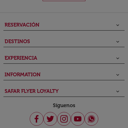
RESERVACIÓN
keyboard_arrow_down
DESTINOS
keyboard_arrow_down
EXPERIENCIA
keyboard_arrow_down
INFORMATION
keyboard_arrow_down
SAFAR FLYER LOYALTY
keyboard_arrow_down
Síguenos