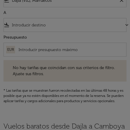
flight_takeoff
close
A
flight_land
keyboard_arrow_down
Presupuesto
EUR
No hay tarifas que coincidan con sus criterios de filtro. Ajuste sus fil
No hay tarifas que coincidan con sus criterios de filtro.
Ajuste sus filtros.
* Las tarifas que se muestran fueron recolectadas en las últimas 48 horas y es
posible que ya no estén disponibles en el momento de la reserva. Se pueden
aplicar tarifas y cargos adicionales para productos y servicios opcionales.
Vuelos baratos desde Dajla a Camboya