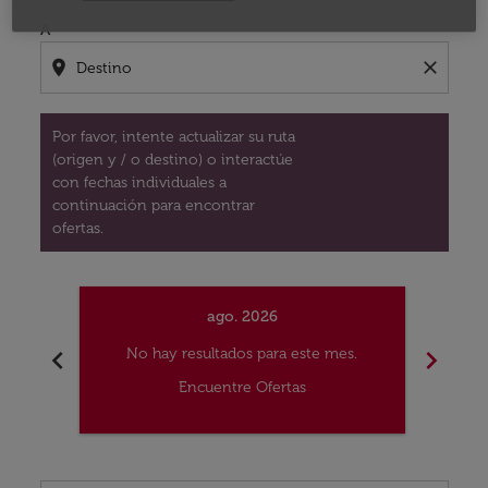
A
location_on
close
Por favor, intente actualizar su ruta
(origen y / o destino) o interactúe
con fechas individuales a
continuación para encontrar
ofertas.
ago. 2026
chevron_left
chevron_right
No hay resultados para este mes.
No
Encuentre Ofertas