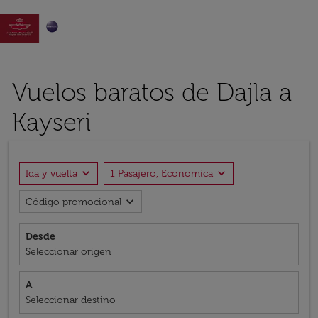

Vuelos baratos de Dajla a
Kayseri
expand_more
expand_more
Ida y vuelta
1 Pasajero, Economica
expand_more
Código promocional
Desde
Seleccionar origen
A
Seleccionar destino