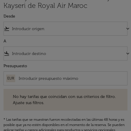
Kayseri de Royal Air Maroc
Desde
flight_takeoff
keyboard_arrow_down
A
flight_land
keyboard_arrow_down
Presupuesto
EUR
No hay tarifas que coincidan con sus criterios de filtro. Ajuste sus fil
No hay tarifas que coincidan con sus criterios de filtro.
Ajuste sus filtros.
* Las tarifas que se muestran fueron recolectadas en las últimas 48 horas y es
posible que ya no estén disponibles en el momento de la reserva. Se pueden
aplicar tarifas y cargos adicionales para productos y servicios opcionales.