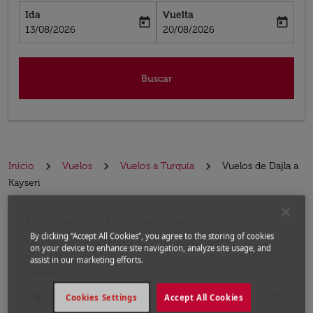
Ida
Vuelta
today
today
fc-booking-departure-date-aria-label
fc-booking-return-date-aria-label
13/08/2026
20/08/2026
Buscar
Inicio
Vuelos
Vuelos a Turquía
Vuelos de Dajla a
Kayseri
Encuentre las mejores ofertas de
Por favor, intente actualizar su ruta (origen y / o dest
By clicking “Accept All Cookies”, you agree to the storing of cookies
vuelo desde Dajla a Kayseri
on your device to enhance site navigation, analyze site usage, and
assist in our marketing efforts.
Desde
location_on
close
Cookies Settings
Accept All Cookies