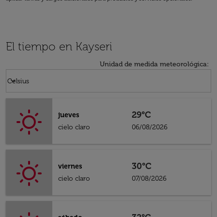
El tiempo en Kayseri
Unidad de medida meteorológica
:
Weather unit option Celsius Selected
keyboard_arrow_down
Celsius
29°C
jueves
cielo claro
06/08/2026
30°C
viernes
cielo claro
07/08/2026