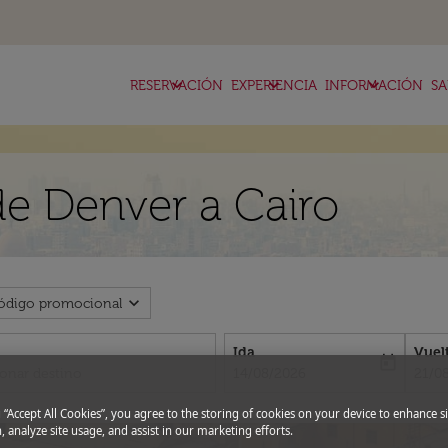
keyboard_arrow_down
keyboard_arrow_down
keyboard_arrow_down
RESERVACIÓN
EXPERIENCIA
INFORMACIÓN
SA
de Denver a Cairo
expand_more
ódigo promocional
Ida
Vuel
today
fc-booking-departure-date-aria-l
fc-bo
14/08/2026
21/0
g “Accept All Cookies”, you agree to the storing of cookies on your device to enhance si
, analyze site usage, and assist in our marketing efforts.