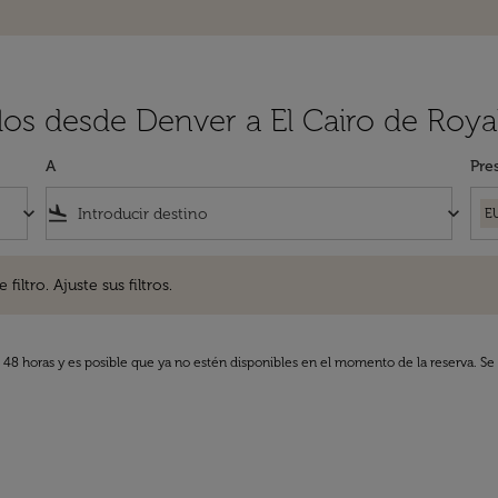
los desde Denver a El Cairo de Roya
A
Pre
keyboard_arrow_down
flight_land
keyboard_arrow_down
E
. Ajuste sus filtros.
iltro. Ajuste sus filtros.
s 48 horas y es posible que ya no estén disponibles en el momento de la reserva. Se 