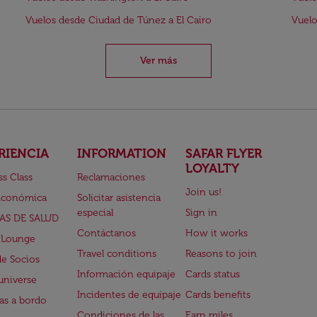
Vuelos desde Ciudad de Túnez a El Cairo
Vuelo
Ver más
RIENCIA
INFORMATION
SAFAR FLYER
LOYALTY
ss Class
Reclamaciones
Join us!
Económica
Solicitar asistencia
especial
Sign in
AS DE SALUD
Contáctanos
How it works
 Lounge
Travel conditions
Reasons to join
de Socios
Información equipaje
Cards status
universe
Incidentes de equipaje
Cards benefits
s a bordo
Condiciones de las
Earn miles