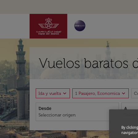
Vuelos baratos 
expand_more
expand_more
Ida y vuelta
1 Pasajero, Economica
C
Desde
A
By clickin
navigation