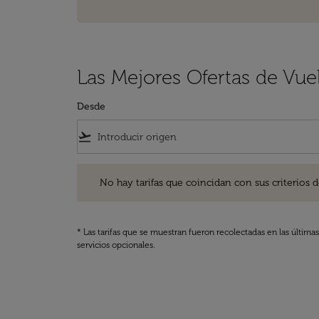
Las Mejores Ofertas de Vue
Desde
flight_takeoff
No hay tarifas que coincidan con sus criterios de filtro
No hay tarifas que coincidan con sus criterios de f
* Las tarifas que se muestran fueron recolectadas en las última
servicios opcionales.