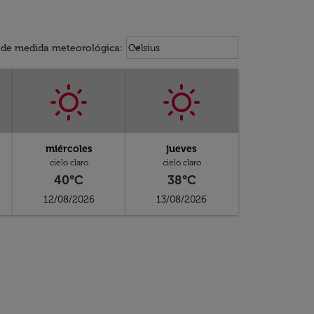
Weather unit option Celsius Select
keyboard_arrow_down
 de medida meteorológica
:
Celsius
miércoles
jueves
cielo claro
cielo claro
40°C
38°C
12/08/2026
13/08/2026