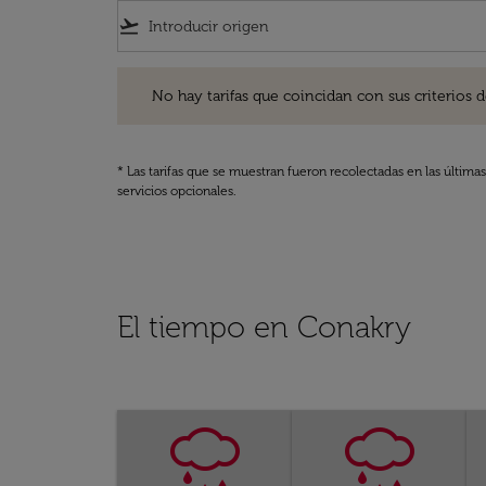
flight_takeoff
No hay tarifas que coincidan con sus criterios de filtro
No hay tarifas que coincidan con sus criterios de f
* Las tarifas que se muestran fueron recolectadas en las última
servicios opcionales.
El tiempo en Conakry