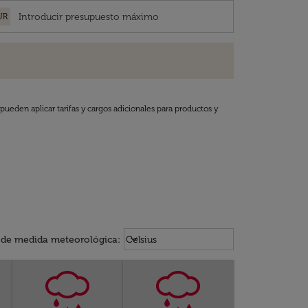
UR
pueden aplicar tarifas y cargos adicionales para productos y
Weather unit option Celsius Select
keyboard_arrow_down
 de medida meteorológica
:
Celsius