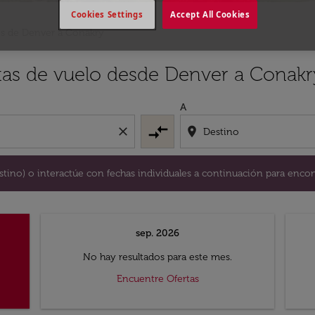
Cookies Settings
Accept All Cookies
s de Denver a Conakry
y / o destino) o interactúe con fechas individuales a continu
rtas de vuelo desde Denver a Conakr
A
compare_arrows
close
location_on
destino) o interactúe con fechas individuales a continuación para encon
sep. 2026
No hay resultados para este mes.
Encuentre Ofertas