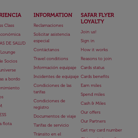
RIENCIA
INFORMATION
SAFAR FLYER
LOYALTY
ss Class
Reclamaciones
Join us!
Económica
Solicitar asistencia
especial
Sign in
AS DE SALUD
Contáctanos
How it works
 Lounge
Travel conditions
Reasons to join
de Socios
Información equipaje
Cards status
universe
Incidentes de equipaje
Cards benefits
s a bordo
Condiciones de las
Earn miles
enimiento
tarifas
Spend miles
os
Condiciones de
Cash & Miles
M
registro
Our offers
ESS
Documentos de viaje
Our Partners
 flota
Tarifas de servicio
Get my card number
Tránsito en el