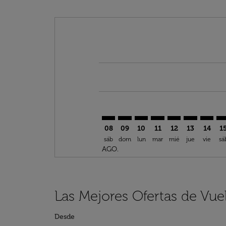
Displaying fares for agosto-2026
DEN–CKY: cmp-view-offers-discla
DEN–CKY: cmp-view-offers-di
DEN–CKY: cmp-view-offe
DEN–CKY: cmp-view-
DEN–CKY: cmp-v
DEN–CKY: c
DEN–CK
DE
08
09
10
11
12
13
14
1
sáb
dom
lun
mar
mié
jue
vie
sá
AGO.
Las Mejores Ofertas de Vu
Desde