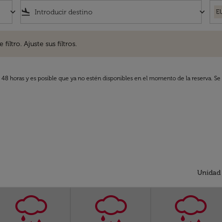
keyboard_arrow_down
flight_land
keyboard_arrow_down
E
. Ajuste sus filtros.
iltro. Ajuste sus filtros.
s 48 horas y es posible que ya no estén disponibles en el momento de la reserva. Se 
Unidad