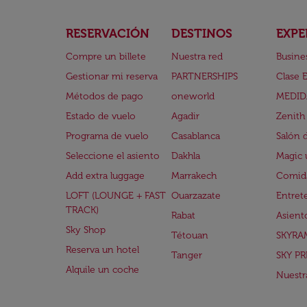
RESERVACIÓN
DESTINOS
EXPE
Compre un billete
Nuestra red
Busine
Gestionar mi reserva
PARTNERSHIPS
Clase 
Métodos de pago
oneworld
MEDID
Estado de vuelo
Agadir
Zenith
Programa de vuelo
Casablanca
Salón 
Seleccione el asiento
Dakhla
Magic 
Add extra luggage
Marrakech
Comida
LOFT (LOUNGE + FAST
Ouarzazate
Entret
TRACK)
Rabat
Asient
Sky Shop
Tétouan
SKYRA
Reserva un hotel
Tanger
SKY PR
Alquile un coche
Nuestra