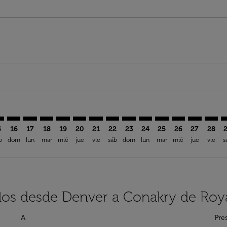
imer. Encuentre Ofertas
sclaimer. Encuentre Ofertas
rs-disclaimer. Encuentre Ofertas
offers-disclaimer. Encuentre Ofertas
iew-offers-disclaimer. Encuentre Ofertas
mp-view-offers-disclaimer. Encuentre Ofertas
Y: cmp-view-offers-disclaimer. Encuentre Ofertas
N–CKY: cmp-view-offers-disclaimer. Encuentre Ofertas
DEN–CKY: cmp-view-offers-disclaimer. Encuentre Ofertas
DEN–CKY: cmp-view-offers-disclaimer. Encuentre Ofe
DEN–CKY: cmp-view-offers-disclaimer. Encuentre
DEN–CKY: cmp-view-offers-disclaimer. Encue
DEN–CKY: cmp-view-offers-disclaimer. E
DEN–CKY: cmp-view-offers-disclaime
DEN–CKY: cmp-view-offers-discl
DEN–CKY: cmp-view-offers-d
DEN–CKY: cmp-view-offe
DEN–CKY: cmp-view-
DEN–CKY: cmp-
DEN–CKY: 
DEN–C
D
5
16
17
18
19
20
21
22
23
24
25
26
27
28
b
dom
lun
mar
mié
jue
vie
sáb
dom
lun
mar
mié
jue
vie
s
elos desde Denver a Conakry de Roya
A
Pre