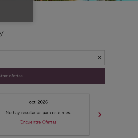
ación para encontrar ofertas.
y
close
trar ofertas.
oct. 2026
n
chevron_right
No hay resultados para este mes.
No hay resul
Encuentre Ofertas
Encue