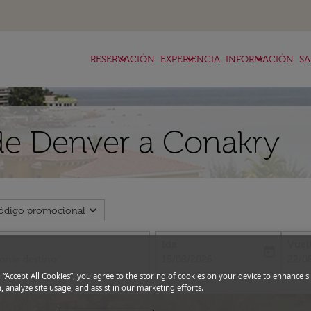
keyboard_arrow_down
keyboard_arrow_down
keyboard_arrow_down
RESERVACIÓN
EXPERIENCIA
INFORMACIÓN
SA
de Denver a Conakry
expand_more
ódigo promocional
Ida
Vuel
today
fc-booking-departure-date-aria-l
fc-bo
15/08/2026
22/0
g “Accept All Cookies”, you agree to the storing of cookies on your device to enhance si
, analyze site usage, and assist in our marketing efforts.