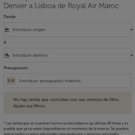
Denver a Lisboa de Royal Air Maroc
Desde
flight_takeoff
keyboard_arrow_down
A
flight_land
keyboard_arrow_down
Presupuesto
EUR
No hay tarifas que coincidan con sus criterios de filtro. Ajuste sus fil
No hay tarifas que coincidan con sus criterios de filtro.
Ajuste sus filtros.
* Las tarifas que se muestran fueron recolectadas en las últimas 48 horas y es
posible que ya no estén disponibles en el momento de la reserva. Se pueden
aplicar tarifas y cargos adicionales para productos y servicios opcionales.