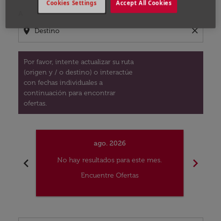
Cookies Settings
Accept All Cookies
A
location_on
close
Por favor, intente actualizar su ruta
(origen y / o destino) o interactúe
con fechas individuales a
continuación para encontrar
ofertas.
ago. 2026
chevron_left
chevron_right
No hay resultados para este mes.
No
Encuentre Ofertas