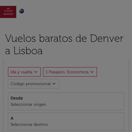

Vuelos baratos de Denver
a Lisboa
expand_more
expand_more
Ida y vuelta
1 Pasajero, Economica
expand_more
Código promocional
Desde
Seleccionar origen
A
Seleccionar destino