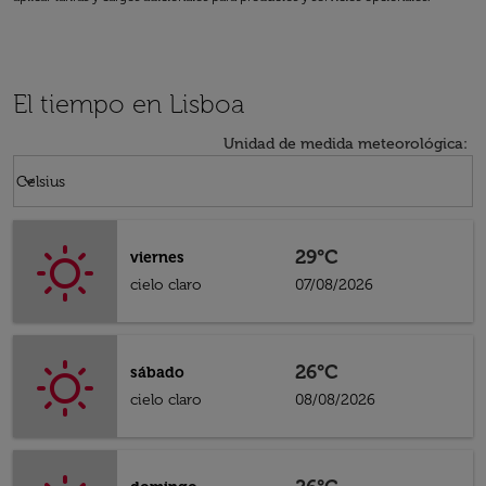
El tiempo en Lisboa
Unidad de medida meteorológica
:
Weather unit option Celsius Selected
keyboard_arrow_down
Celsius
29°C
viernes
cielo claro
07/08/2026
26°C
sábado
cielo claro
08/08/2026