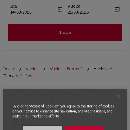
Ida
Vuelta
today
today
fc-booking-departure-date-aria-label
fc-booking-return-date-aria-label
14/08/2026
21/08/2026
Buscar
Inicio
Vuelos
Vuelos a Portugal
Vuelos de
Denver a Lisboa
Encuentre las mejores ofertas de
Por favor, intente actualizar su ruta (origen y / o dest
vuelo desde Denver a Lisboa
By clicking “Accept All Cookies”, you agree to the storing of cookies
on your device to enhance site navigation, analyze site usage, and
Desde
assist in our marketing efforts.
location_on
close