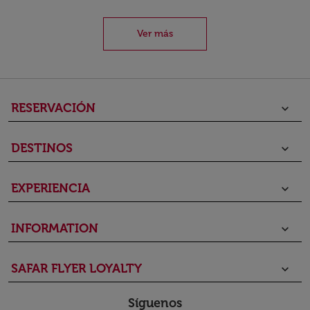
Ver más
RESERVACIÓN
keyboard_arrow_down
DESTINOS
keyboard_arrow_down
EXPERIENCIA
keyboard_arrow_down
INFORMATION
keyboard_arrow_down
SAFAR FLYER LOYALTY
keyboard_arrow_down
Síguenos