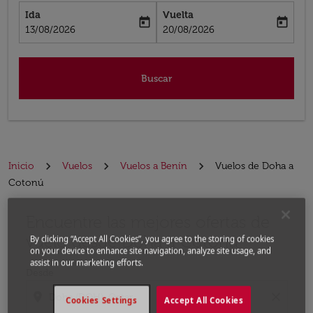
Ida
Vuelta
today
today
fc-booking-departure-date-aria-label
fc-booking-return-date-aria-label
13/08/2026
20/08/2026
Buscar
Inicio
Vuelos
Vuelos a Benín
Vuelos de Doha a
Cotonú
Encuentre las mejores ofertas de
Por favor, intente actualizar su ruta (origen y / o dest
vuelo desde Doha a Cotonú
By clicking “Accept All Cookies”, you agree to the storing of cookies
on your device to enhance site navigation, analyze site usage, and
assist in our marketing efforts.
Desde
location_on
close
Cookies Settings
Accept All Cookies