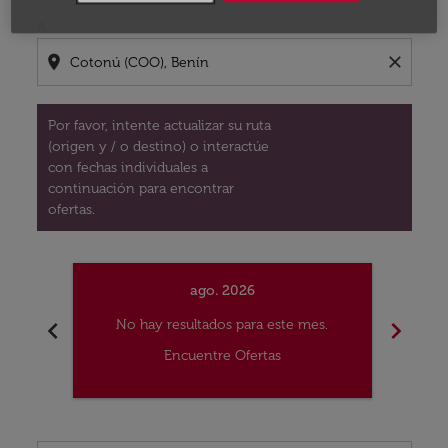
A
location_on
close
Por favor, intente actualizar su ruta
(origen y / o destino) o interactúe
con fechas individuales a
continuación para encontrar
ofertas.
ago. 2026
chevron_left
chevron_right
No hay resultados para este mes.
No
Encuentre Ofertas