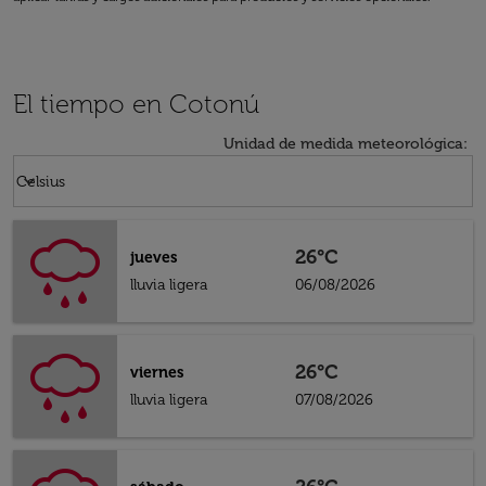
El tiempo en Cotonú
Unidad de medida meteorológica
:
Weather unit option Celsius Selected
keyboard_arrow_down
Celsius
26°C
jueves
lluvia ligera
06/08/2026
26°C
viernes
lluvia ligera
07/08/2026