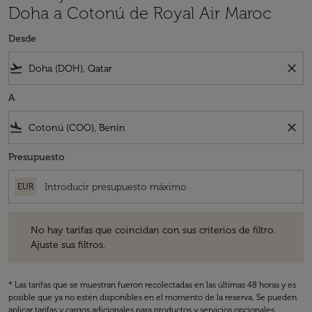
Doha a Cotonú de Royal Air Maroc
Desde
flight_takeoff
close
A
flight_land
close
Presupuesto
EUR
No hay tarifas que coincidan con sus criterios de filtro. Ajuste sus fil
No hay tarifas que coincidan con sus criterios de filtro.
Ajuste sus filtros.
* Las tarifas que se muestran fueron recolectadas en las últimas 48 horas y es
posible que ya no estén disponibles en el momento de la reserva. Se pueden
aplicar tarifas y cargos adicionales para productos y servicios opcionales.