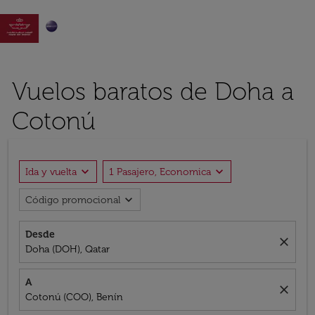

Vuelos baratos de Doha a
Cotonú
expand_more
expand_more
Ida y vuelta
1 Pasajero, Economica
expand_more
Código promocional
Desde
close
Doha (DOH), Qatar
A
close
Cotonú (COO), Benín