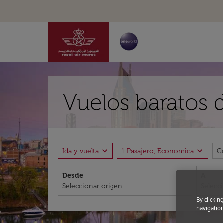
Vuelos baratos 
expand_more
expand_more
Ida y vuelta
1 Pasajero, Economica
C
Desde
A
By clickin
navigation