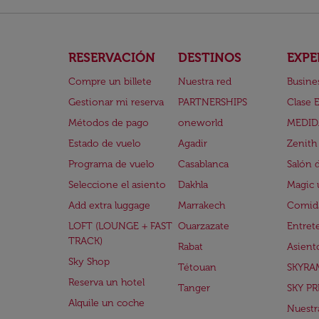
RESERVACIÓN
DESTINOS
EXPE
Compre un billete
Nuestra red
Busine
Gestionar mi reserva
PARTNERSHIPS
Clase 
Métodos de pago
oneworld
MEDID
Estado de vuelo
Agadir
Zenith
Programa de vuelo
Casablanca
Salón 
Seleccione el asiento
Dakhla
Magic 
Add extra luggage
Marrakech
Comida
LOFT (LOUNGE + FAST
Ouarzazate
Entret
TRACK)
Rabat
Asient
Sky Shop
Tétouan
SKYRA
Reserva un hotel
Tanger
SKY PR
Alquile un coche
Nuestra