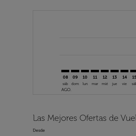
Displaying fares for agosto-2026
DXB–BNA: cmp-view-offers-discla
DXB–BNA: cmp-view-offers-di
DXB–BNA: cmp-view-offe
DXB–BNA: cmp-view-
DXB–BNA: cmp-v
DXB–BNA: c
DXB–BN
DX
08
09
10
11
12
13
14
1
sáb
dom
lun
mar
mié
jue
vie
sá
AGO.
Las Mejores Ofertas de Vue
Desde