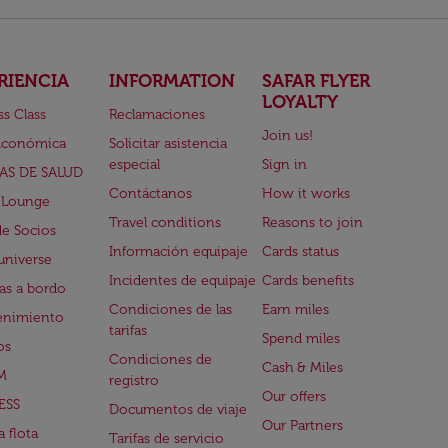
RIENCIA
INFORMATION
SAFAR FLYER
LOYALTY
ss Class
Reclamaciones
Join us!
Económica
Solicitar asistencia
especial
Sign in
AS DE SALUD
Contáctanos
How it works
 Lounge
Travel conditions
Reasons to join
de Socios
Información equipaje
Cards status
universe
Incidentes de equipaje
Cards benefits
s a bordo
Condiciones de las
Earn miles
enimiento
tarifas
Spend miles
os
Condiciones de
Cash & Miles
M
registro
Our offers
ESS
Documentos de viaje
Our Partners
 flota
Tarifas de servicio