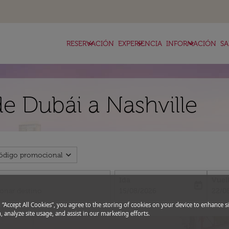
keyboard_arrow_down
keyboard_arrow_down
keyboard_arrow_down
RESERVACIÓN
EXPERIENCIA
INFORMACIÓN
SA
de Dubái a Nashville
expand_more
ódigo promocional
Ida
Vuel
today
fc-booking-departure-date-aria-l
fc-bo
15/08/2026
22/0
g “Accept All Cookies”, you agree to the storing of cookies on your device to enhance si
, analyze site usage, and assist in our marketing efforts.