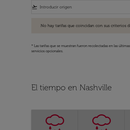
flight_takeoff
No hay tarifas que coincidan con sus criterios de filtro
No hay tarifas que coincidan con sus criterios de f
* Las tarifas que se muestran fueron recolectadas en las última
servicios opcionales.
El tiempo en Nashville