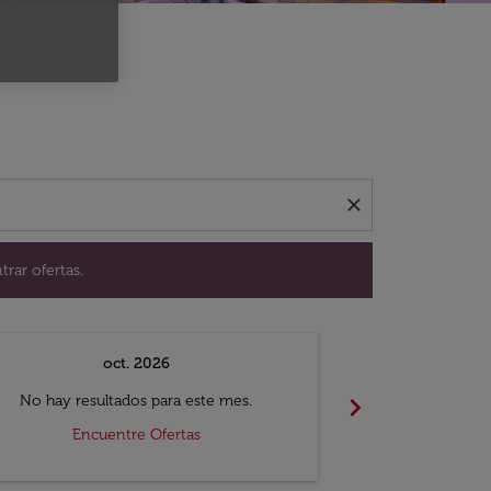
ación para encontrar ofertas.
close
trar ofertas.
oct. 2026
n
chevron_right
No hay resultados para este mes.
No hay resul
Encuentre Ofertas
Encue