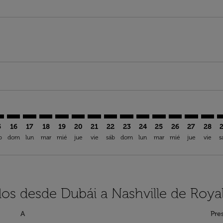
imer. Encuentre Ofertas
sclaimer. Encuentre Ofertas
rs-disclaimer. Encuentre Ofertas
offers-disclaimer. Encuentre Ofertas
iew-offers-disclaimer. Encuentre Ofertas
mp-view-offers-disclaimer. Encuentre Ofertas
A: cmp-view-offers-disclaimer. Encuentre Ofertas
B–BNA: cmp-view-offers-disclaimer. Encuentre Ofertas
DXB–BNA: cmp-view-offers-disclaimer. Encuentre Ofertas
DXB–BNA: cmp-view-offers-disclaimer. Encuentre Ofe
DXB–BNA: cmp-view-offers-disclaimer. Encuentre
DXB–BNA: cmp-view-offers-disclaimer. Encue
DXB–BNA: cmp-view-offers-disclaimer. E
DXB–BNA: cmp-view-offers-disclaime
DXB–BNA: cmp-view-offers-discl
DXB–BNA: cmp-view-offers-d
DXB–BNA: cmp-view-offe
DXB–BNA: cmp-view
DXB–BNA: cmp-
DXB–BNA: 
DXB–B
D
5
16
17
18
19
20
21
22
23
24
25
26
27
28
b
dom
lun
mar
mié
jue
vie
sáb
dom
lun
mar
mié
jue
vie
s
los desde Dubái a Nashville de Roya
A
Pre