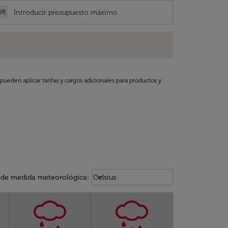
UR
pueden aplicar tarifas y cargos adicionales para productos y
Weather unit option Celsius Select
keyboard_arrow_down
 de medida meteorológica
:
Celsius