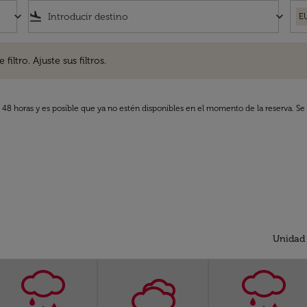
keyboard_arrow_down
flight_land
keyboard_arrow_down
E
. Ajuste sus filtros.
iltro. Ajuste sus filtros.
s 48 horas y es posible que ya no estén disponibles en el momento de la reserva. Se 
Unidad