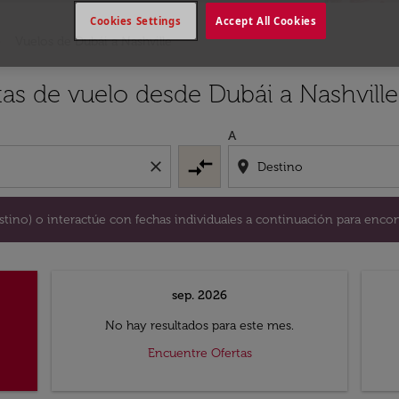
Cookies Settings
Accept All Cookies
Vuelos de Dubái a Nashville
y / o destino) o interactúe con fechas individuales a continu
tas de vuelo desde Dubái a Nashville
A
compare_arrows
close
location_on
destino) o interactúe con fechas individuales a continuación para encon
sep. 2026
No hay resultados para este mes.
Encuentre Ofertas