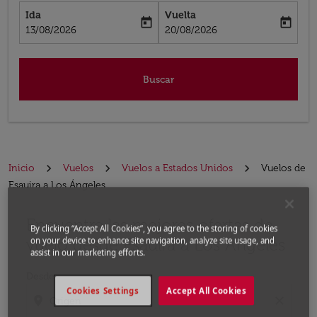
Ida
Vuelta
today
today
fc-booking-departure-date-aria-label
fc-booking-return-date-aria-label
13/08/2026
20/08/2026
Buscar
Inicio
Vuelos
Vuelos a Estados Unidos
Vuelos de
Esauira a Los Ángeles
Encuentre las mejores ofertas de
Por favor, intente actualizar su ruta (origen y / o dest
By clicking “Accept All Cookies”, you agree to the storing of cookies
vuelo desde Esauira a Los Ángeles
on your device to enhance site navigation, analyze site usage, and
assist in our marketing efforts.
Desde
Cookies Settings
Accept All Cookies
location_on
close