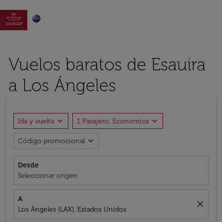

Vuelos baratos de Esauira
a Los Ángeles
expand_more
expand_more
Ida y vuelta
1 Pasajero, Economica
expand_more
Código promocional
Desde
Seleccionar origen
A
close
Los Ángeles (LAX), Estados Unidos