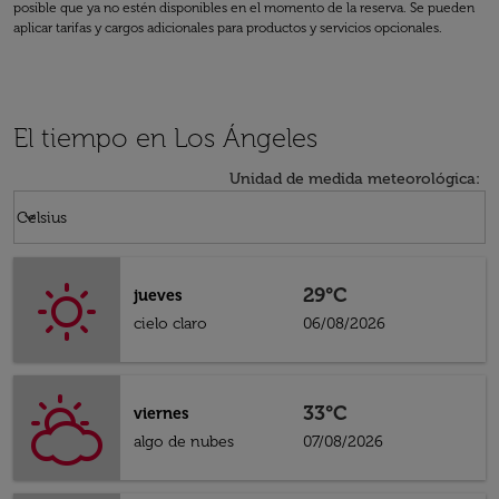
posible que ya no estén disponibles en el momento de la reserva. Se pueden
aplicar tarifas y cargos adicionales para productos y servicios opcionales.
El tiempo en Los Ángeles
Unidad de medida meteorológica
:
Weather unit option Celsius Selected
keyboard_arrow_down
Celsius
29°C
jueves
cielo claro
06/08/2026
33°C
viernes
algo de nubes
07/08/2026