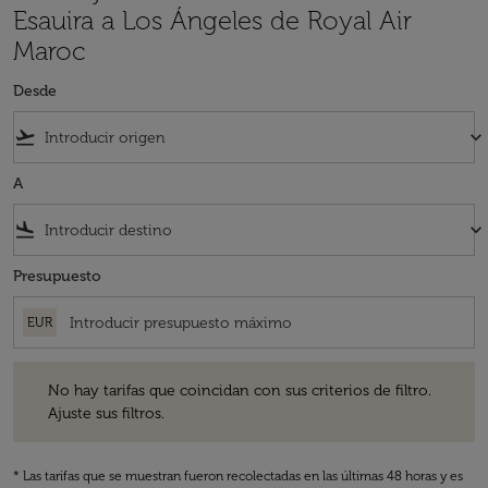
Esauira a Los Ángeles de Royal Air
Maroc
Desde
flight_takeoff
keyboard_arrow_down
A
flight_land
keyboard_arrow_down
Presupuesto
EUR
No hay tarifas que coincidan con sus criterios de filtro. Ajuste sus fil
No hay tarifas que coincidan con sus criterios de filtro.
Ajuste sus filtros.
* Las tarifas que se muestran fueron recolectadas en las últimas 48 horas y es