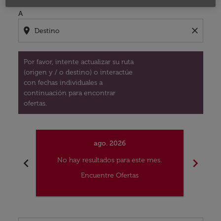
A
location_on
close
Por favor, intente actualizar su ruta
(origen y / o destino) o interactúe
con fechas individuales a
continuación para encontrar
ofertas.
ago. 2026
chevron_left
chevron_right
No hay resultados para este mes.
No
Encuentre Ofertas