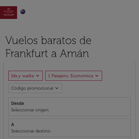

Vuelos baratos de
Frankfurt a Amán
expand_more
expand_more
Ida y vuelta
1 Pasajero, Economica
expand_more
Código promocional
Desde
Seleccionar origen
A
Seleccionar destino