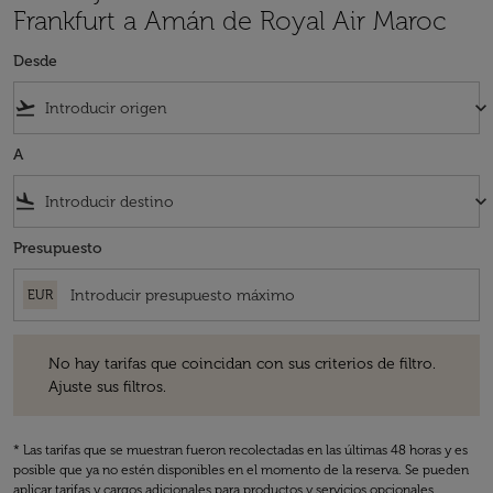
Frankfurt a Amán de Royal Air Maroc
Desde
flight_takeoff
keyboard_arrow_down
A
flight_land
keyboard_arrow_down
Presupuesto
EUR
No hay tarifas que coincidan con sus criterios de filtro. Ajuste sus fil
No hay tarifas que coincidan con sus criterios de filtro.
Ajuste sus filtros.
* Las tarifas que se muestran fueron recolectadas en las últimas 48 horas y es
posible que ya no estén disponibles en el momento de la reserva. Se pueden
aplicar tarifas y cargos adicionales para productos y servicios opcionales.