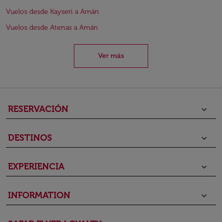
Vuelos desde Kayseri a Amán
Vuelos desde Atenas a Amán
Ver más
RESERVACIÓN
keyboard_arrow_down
DESTINOS
keyboard_arrow_down
EXPERIENCIA
keyboard_arrow_down
INFORMATION
keyboard_arrow_down