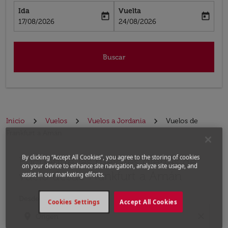
Ida
Vuelta
today
today
fc-booking-departure-date-aria-label
fc-booking-return-date-aria-label
17/08/2026
24/08/2026
Buscar
Inicio
Vuelos
Vuelos a Jordania
Vuelos de
Frankfurt a Amán
By clicking “Accept All Cookies”, you agree to the storing of cookies
Encuentre las mejores ofertas de
Por favor, intente actualizar su ruta (origen y / o dest
on your device to enhance site navigation, analyze site usage, and
vuelo desde Frankfurt a Amán
assist in our marketing efforts.
Desde
Cookies Settings
Accept All Cookies
location_on
close