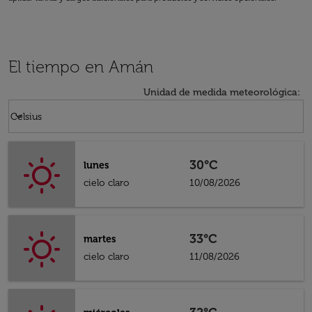
El tiempo en Amán
Unidad de medida meteorológica
:
Weather unit option Celsius Selected
keyboard_arrow_down
Celsius
30°C
lunes
cielo claro
10/08/2026
33°C
martes
cielo claro
11/08/2026