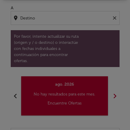
A
location_on
close
Por favor, intente actualizar su ruta
(origen y / o destino) o interactúe
con fechas individuales a
continuación para encontrar
ofertas.
ago. 2026
chevron_left
chevron_right
No hay resultados para este mes.
No
Encuentre Ofertas