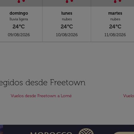
domingo
lunes
martes
lluvia ligera
nubes
nubes
24°C
24°C
24°C
09/08/2026
10/08/2026
11/08/2026
legidos desde Freetown
Vuelos desde Freetown a Lomé
Vuel