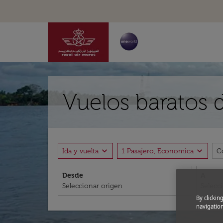
Vuelos baratos 
expand_more
expand_more
Ida y vuelta
1 Pasajero, Economica
C
Desde
A
By clickin
navigation