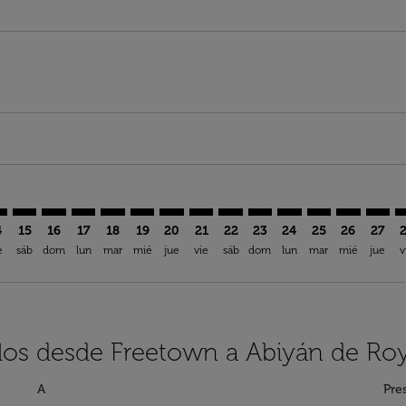
imer. Encuentre Ofertas
sclaimer. Encuentre Ofertas
s-disclaimer. Encuentre Ofertas
ffers-disclaimer. Encuentre Ofertas
ew-offers-disclaimer. Encuentre Ofertas
mp-view-offers-disclaimer. Encuentre Ofertas
J: cmp-view-offers-disclaimer. Encuentre Ofertas
A–ABJ: cmp-view-offers-disclaimer. Encuentre Ofertas
FNA–ABJ: cmp-view-offers-disclaimer. Encuentre Ofertas
FNA–ABJ: cmp-view-offers-disclaimer. Encuentre Ofer
FNA–ABJ: cmp-view-offers-disclaimer. Encuentre 
FNA–ABJ: cmp-view-offers-disclaimer. Encuen
FNA–ABJ: cmp-view-offers-disclaimer. En
FNA–ABJ: cmp-view-offers-disclaimer
FNA–ABJ: cmp-view-offers-discl
FNA–ABJ: cmp-view-offers-d
FNA–ABJ: cmp-view-offe
FNA–ABJ: cmp-view-
FNA–ABJ: cmp-v
FNA–ABJ: c
FNA–A
F
4
15
16
17
18
19
20
21
22
23
24
25
26
27
e
sáb
dom
lun
mar
mié
jue
vie
sáb
dom
lun
mar
mié
jue
v
los desde Freetown a Abiyán de Roy
A
Pre