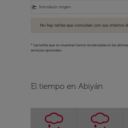
flight_takeoff
No hay tarifas que coincidan con sus criterios de filtro
No hay tarifas que coincidan con sus criterios de f
* Las tarifas que se muestran fueron recolectadas en las última
servicios opcionales.
El tiempo en Abiyán