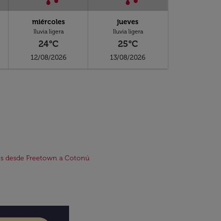
miércoles
jueves
lluvia ligera
lluvia ligera
24°C
25°C
12/08/2026
13/08/2026
os desde Freetown a Cotonú