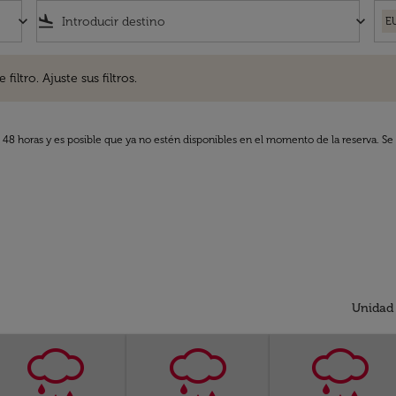
keyboard_arrow_down
flight_land
keyboard_arrow_down
E
. Ajuste sus filtros.
iltro. Ajuste sus filtros.
s 48 horas y es posible que ya no estén disponibles en el momento de la reserva. Se 
Unidad