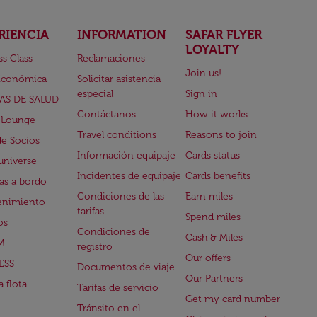
RIENCIA
INFORMATION
SAFAR FLYER
LOYALTY
ss Class
Reclamaciones
Join us!
Económica
Solicitar asistencia
especial
Sign in
AS DE SALUD
Contáctanos
How it works
 Lounge
Travel conditions
Reasons to join
de Socios
Información equipaje
Cards status
universe
Incidentes de equipaje
Cards benefits
s a bordo
Condiciones de las
Earn miles
enimiento
tarifas
Spend miles
os
Condiciones de
Cash & Miles
M
registro
Our offers
ESS
Documentos de viaje
Our Partners
 flota
Tarifas de servicio
Get my card number
Tránsito en el