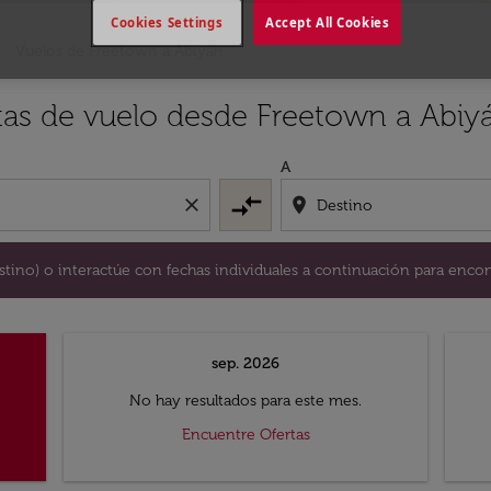
Cookies Settings
Accept All Cookies
Vuelos de Freetown a Abiyán
y / o destino) o interactúe con fechas individuales a continu
tas de vuelo desde Freetown a Abiy
A
compare_arrows
close
location_on
destino) o interactúe con fechas individuales a continuación para encon
sep. 2026
No hay resultados para este mes.
Encuentre Ofertas