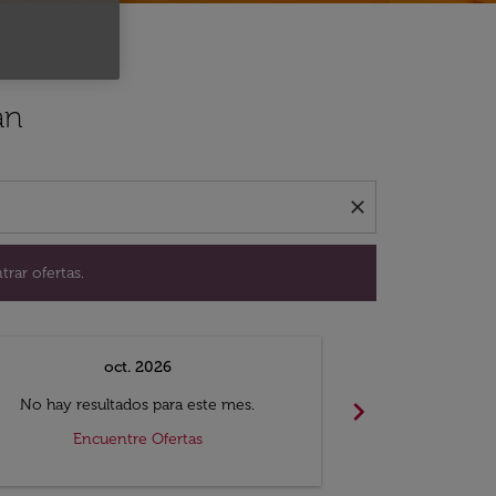
ación para encontrar ofertas.
án
close
trar ofertas.
oct. 2026
n
chevron_right
No hay resultados para este mes.
No hay resul
Encuentre Ofertas
Encue