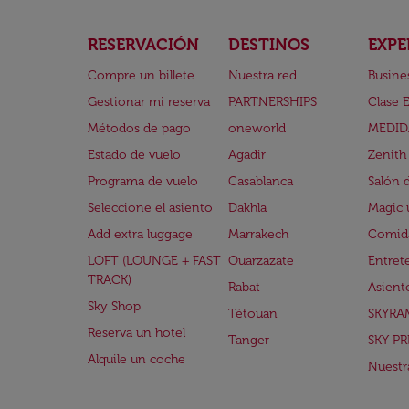
RESERVACIÓN
DESTINOS
EXPE
Compre un billete
Nuestra red
Busine
Gestionar mi reserva
PARTNERSHIPS
Clase 
Métodos de pago
oneworld
MEDID
Estado de vuelo
Agadir
Zenith
Programa de vuelo
Casablanca
Salón 
Seleccione el asiento
Dakhla
Magic 
Add extra luggage
Marrakech
Comida
LOFT (LOUNGE + FAST
Ouarzazate
Entret
TRACK)
Rabat
Asient
Sky Shop
Tétouan
SKYRA
Reserva un hotel
Tanger
SKY PR
Alquile un coche
Nuestra