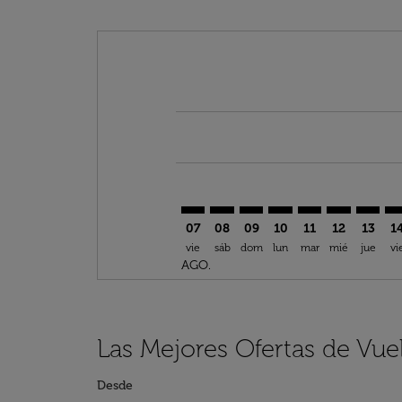
Displaying fares for agosto-2026
FNA–ABJ: cmp-view-offers-discla
FNA–ABJ: cmp-view-offers-di
FNA–ABJ: cmp-view-offer
FNA–ABJ: cmp-view-o
FNA–ABJ: cmp-vi
FNA–ABJ: c
FNA–AB
FN
07
08
09
10
11
12
13
1
vie
sáb
dom
lun
mar
mié
jue
vi
AGO.
Las Mejores Ofertas de Vue
Desde