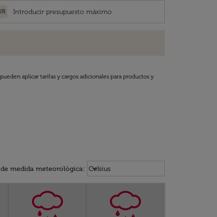
UR
pueden aplicar tarifas y cargos adicionales para productos y
Weather unit option Celsius Select
keyboard_arrow_down
 de medida meteorológica
:
Celsius