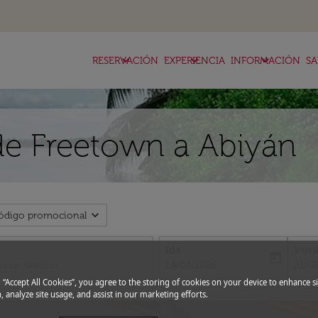
keyboard_arrow_down
keyboard_arrow_down
keyboard_arrow_down
RESERVACIÓN
EXPERIENCIA
INFORMACIÓN
SA
de Freetown a Abiyán
expand_more
ódigo promocional
Ida
Vuel
today
fc-booking-departure-date-aria-l
fc-bo
14/08/2026
21/0
g “Accept All Cookies”, you agree to the storing of cookies on your device to enhance si
, analyze site usage, and assist in our marketing efforts.