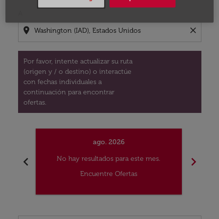
A
location_on
close
Por favor, intente actualizar su ruta
(origen y / o destino) o interactúe
con fechas individuales a
continuación para encontrar
ofertas.
ago. 2026
chevron_left
chevron_right
No hay resultados para este mes.
No
Encuentre Ofertas