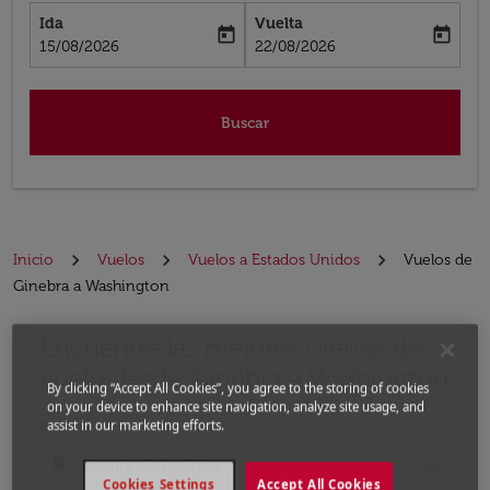
Ida
Vuelta
today
today
fc-booking-departure-date-aria-label
fc-booking-return-date-aria-label
15/08/2026
22/08/2026
Buscar
Inicio
Vuelos
Vuelos a Estados Unidos
Vuelos de
Ginebra a Washington
Encuentre las mejores ofertas de
Por favor, intente actualizar su ruta (origen y / o dest
vuelo desde Ginebra a Washington
By clicking “Accept All Cookies”, you agree to the storing of cookies
on your device to enhance site navigation, analyze site usage, and
assist in our marketing efforts.
Desde
location_on
close
Cookies Settings
Accept All Cookies