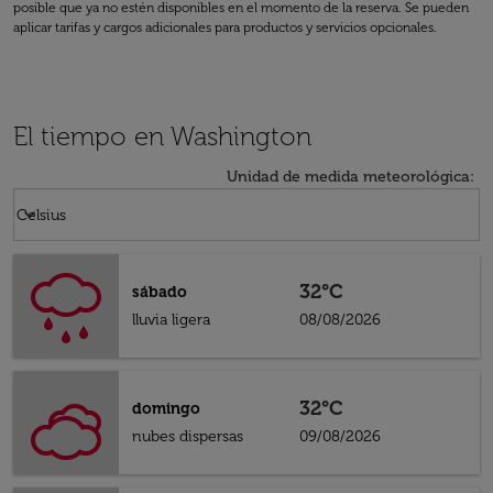
posible que ya no estén disponibles en el momento de la reserva. Se pueden
aplicar tarifas y cargos adicionales para productos y servicios opcionales.
El tiempo en Washington
Unidad de medida meteorológica
:
Weather unit option Celsius Selected
keyboard_arrow_down
Celsius
32°C
sábado
lluvia ligera
08/08/2026
32°C
domingo
nubes dispersas
09/08/2026