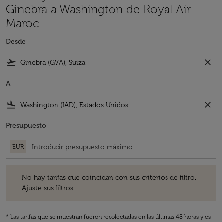
Ginebra a Washington de Royal Air
Maroc
Desde
flight_takeoff
close
A
flight_land
close
Presupuesto
EUR
No hay tarifas que coincidan con sus criterios de filtro. Ajuste sus fil
No hay tarifas que coincidan con sus criterios de filtro.
Ajuste sus filtros.
* Las tarifas que se muestran fueron recolectadas en las últimas 48 horas y es