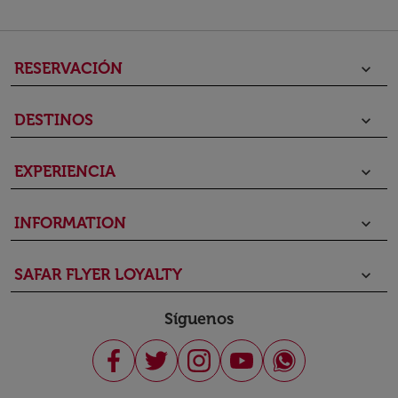
RESERVACIÓN
keyboard_arrow_down
DESTINOS
keyboard_arrow_down
EXPERIENCIA
keyboard_arrow_down
INFORMATION
keyboard_arrow_down
SAFAR FLYER LOYALTY
keyboard_arrow_down
Síguenos