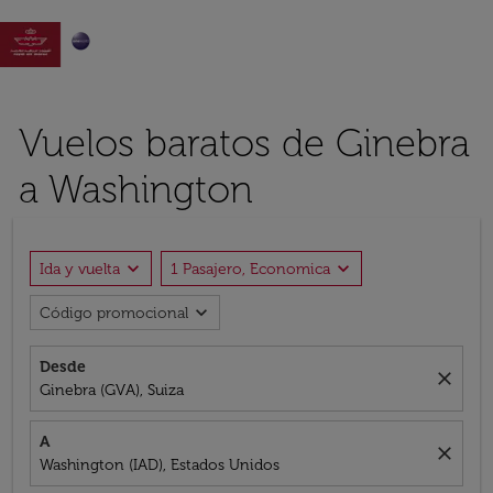

Vuelos baratos de Ginebra
a Washington
expand_more
expand_more
Ida y vuelta
1 Pasajero, Economica
expand_more
Código promocional
Desde
close
Ginebra (GVA), Suiza
A
close
Washington (IAD), Estados Unidos