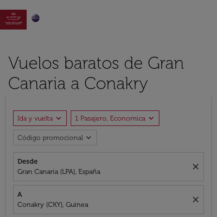

Vuelos baratos de Gran
Canaria a Conakry
expand_more
expand_more
Ida y vuelta
1 Pasajero, Economica
expand_more
Código promocional
Desde
close
Gran Canaria (LPA), España
A
close
Conakry (CKY), Guinea