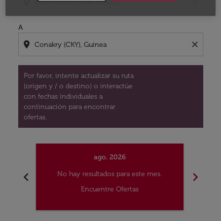
location_on
close
A
location_on
close
Por favor, intente actualizar su ruta
(origen y / o destino) o interactúe
con fechas individuales a
continuación para encontrar
ofertas.
ago. 2026
chevron_left
chevron_right
No hay resultados para este mes.
No
Encuentre Ofertas