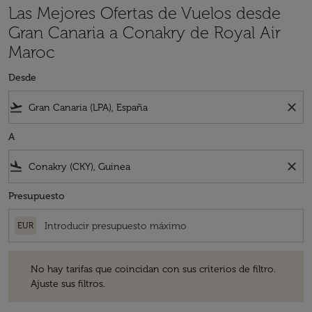
Las Mejores Ofertas de Vuelos desde
Gran Canaria a Conakry de Royal Air
Maroc
Desde
flight_takeoff
close
A
flight_land
close
Presupuesto
EUR
No hay tarifas que coincidan con sus criterios de filtro. Ajuste sus fil
No hay tarifas que coincidan con sus criterios de filtro.
Ajuste sus filtros.