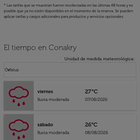
* Las tarifas que se muestran fueron recolectadas en las últimas 48 horas y es
posible que ya no estén disponibles en el momento de la reserva. Se pueden
aplicar tarifas y cargos adicionales para productos y servicios opcionales.
El tiempo en Conakry
Unidad de medida meteorológica
:
Weather unit option Celsius Selected
keyboard_arrow_down
Celsius
27°C
viernes
lluvia moderada
07/08/2026
26°C
sábado
lluvia moderada
08/08/2026