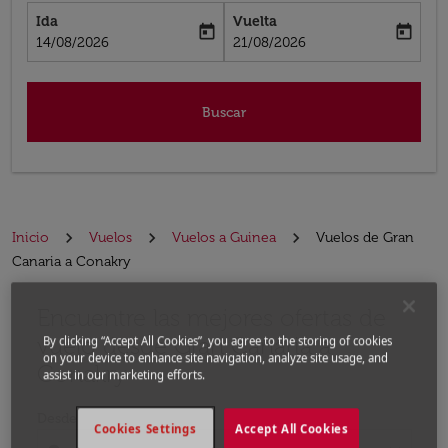
Ida
Vuelta
today
today
fc-booking-departure-date-aria-label
fc-booking-return-date-aria-label
14/08/2026
21/08/2026
Buscar
Inicio
Vuelos
Vuelos a Guinea
Vuelos de Gran
Canaria a Conakry
Encuentre las mejores ofertas de
Por favor, intente actualizar su ruta (origen y / o dest
vuelo desde Gran Canaria a
By clicking “Accept All Cookies”, you agree to the storing of cookies
on your device to enhance site navigation, analyze site usage, and
Conakry
assist in our marketing efforts.
Desde
Cookies Settings
Accept All Cookies