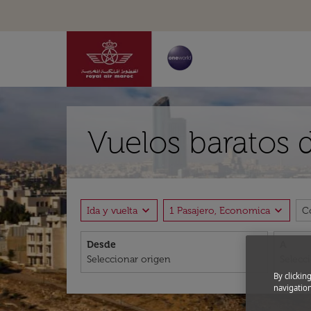
Vuelos baratos
expand_more
expand_more
Ida y vuelta
1 Pasajero, Economica
C
Desde
A
By clickin
navigation