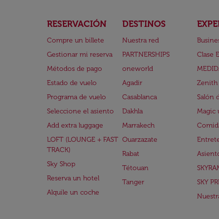
RESERVACIÓN
DESTINOS
EXPE
Compre un billete
Nuestra red
Busine
Gestionar mi reserva
PARTNERSHIPS
Clase 
Métodos de pago
oneworld
MEDID
Estado de vuelo
Agadir
Zenith
Programa de vuelo
Casablanca
Salón 
Seleccione el asiento
Dakhla
Magic 
Add extra luggage
Marrakech
Comida
LOFT (LOUNGE + FAST
Ouarzazate
Entret
TRACK)
Rabat
Asient
Sky Shop
Tétouan
SKYRA
Reserva un hotel
Tanger
SKY PR
Alquile un coche
Nuestra