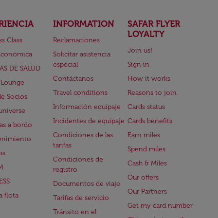
RIENCIA
INFORMATION
SAFAR FLYER
LOYALTY
ss Class
Reclamaciones
Join us!
Económica
Solicitar asistencia
especial
Sign in
AS DE SALUD
Contáctanos
How it works
 Lounge
Travel conditions
Reasons to join
de Socios
Información equipaje
Cards status
universe
Incidentes de equipaje
Cards benefits
s a bordo
Condiciones de las
Earn miles
enimiento
tarifas
Spend miles
os
Condiciones de
Cash & Miles
M
registro
Our offers
ESS
Documentos de viaje
Our Partners
 flota
Tarifas de servicio
Get my card number
Tránsito en el