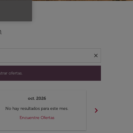
ación para encontrar ofertas.
n
close
trar ofertas.
oct. 2026
n
chevron_right
No hay resultados para este mes.
No hay resul
Encuentre Ofertas
Encue