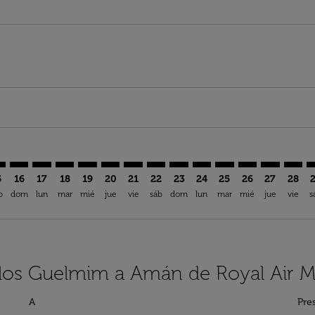
aimer. Encuentre Ofertas
isclaimer. Encuentre Ofertas
rs-disclaimer. Encuentre Ofertas
offers-disclaimer. Encuentre Ofertas
iew-offers-disclaimer. Encuentre Ofertas
mp-view-offers-disclaimer. Encuentre Ofertas
M: cmp-view-offers-disclaimer. Encuentre Ofertas
N–AMM: cmp-view-offers-disclaimer. Encuentre Ofertas
GLN–AMM: cmp-view-offers-disclaimer. Encuentre Oferta
GLN–AMM: cmp-view-offers-disclaimer. Encuentre Of
GLN–AMM: cmp-view-offers-disclaimer. Encuentr
GLN–AMM: cmp-view-offers-disclaimer. Encu
GLN–AMM: cmp-view-offers-disclaimer. 
GLN–AMM: cmp-view-offers-disclaim
GLN–AMM: cmp-view-offers-disc
GLN–AMM: cmp-view-offers-
GLN–AMM: cmp-view-off
GLN–AMM: cmp-view
GLN–AMM: cmp-
GLN–AMM: 
GLN–A
G
5
16
17
18
19
20
21
22
23
24
25
26
27
28
b
dom
lun
mar
mié
jue
vie
sáb
dom
lun
mar
mié
jue
vie
s
elos Guelmim a Amán de Royal Air 
A
Pre