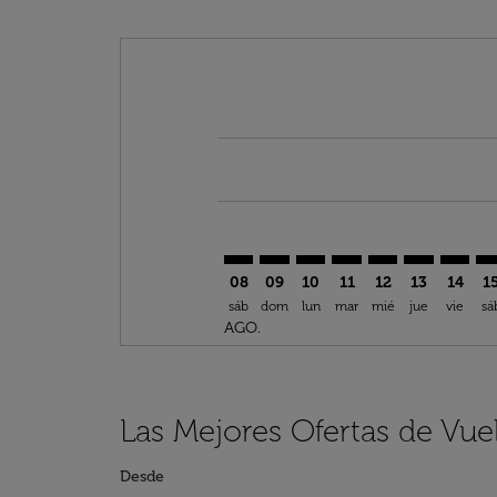
Displaying fares for agosto-2026
GLN–AMM: cmp-view-offers-discl
GLN–AMM: cmp-view-offers-d
GLN–AMM: cmp-view-offe
GLN–AMM: cmp-view-
GLN–AMM: cmp-v
GLN–AMM: c
GLN–AM
GL
08
09
10
11
12
13
14
1
sáb
dom
lun
mar
mié
jue
vie
sá
AGO.
Las Mejores Ofertas de Vu
Desde