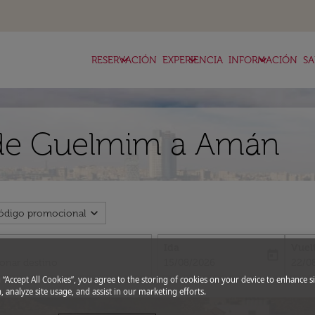
keyboard_arrow_down
keyboard_arrow_down
keyboard_arrow_down
RESERVACIÓN
EXPERIENCIA
INFORMACIÓN
SA
 de Guelmim a Amán
expand_more
ódigo promocional
Ida
Vuel
today
fc-booking-departure-date-aria-l
fc-bo
15/08/2026
22/0
g “Accept All Cookies”, you agree to the storing of cookies on your device to enhance si
, analyze site usage, and assist in our marketing efforts.