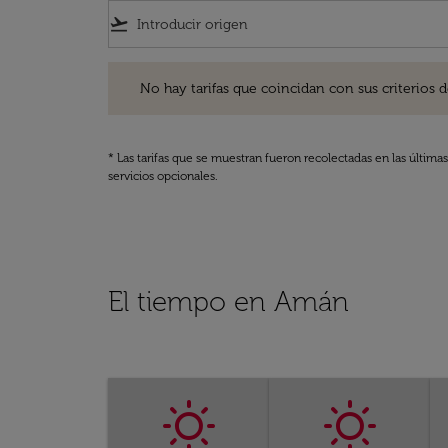
flight_takeoff
No hay tarifas que coincidan con sus criterios de filtro
No hay tarifas que coincidan con sus criterios de f
* Las tarifas que se muestran fueron recolectadas en las última
servicios opcionales.
El tiempo en Amán