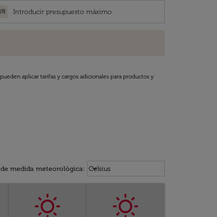
UR
pueden aplicar tarifas y cargos adicionales para productos y
Weather unit option Celsius Select
keyboard_arrow_down
 de medida meteorológica
:
Celsius