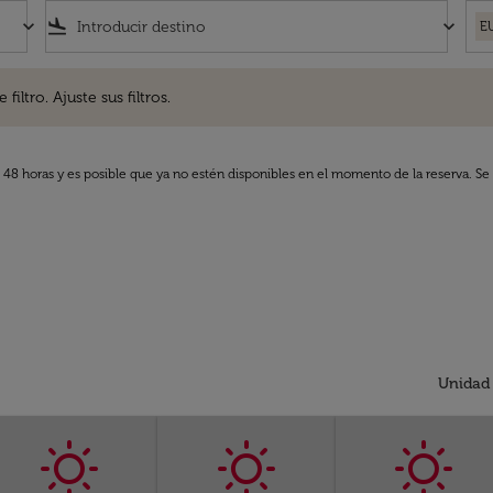
keyboard_arrow_down
flight_land
keyboard_arrow_down
E
. Ajuste sus filtros.
iltro. Ajuste sus filtros.
s 48 horas y es posible que ya no estén disponibles en el momento de la reserva. Se 
Unidad