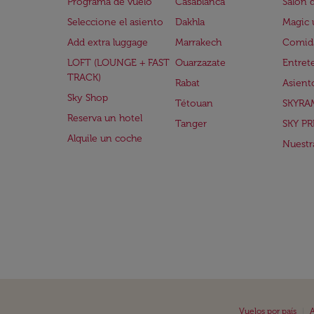
Programa de vuelo
Casablanca
Salón 
Seleccione el asiento
Dakhla
Magic 
Add extra luggage
Marrakech
Comida
LOFT (LOUNGE + FAST
Ouarzazate
Entret
TRACK)
Rabat
Asient
Sky Shop
Tétouan
SKYRA
Reserva un hotel
Tanger
SKY PR
Alquile un coche
Nuestra
|
Vuelos por país
A