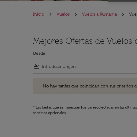
Inicio
Vuelos
Vuelos a Rumania
Vue
Mejores Ofertas de Vuelos
Desde
flight_takeoff
No hay tarifas que coincidan con sus criterios de filtro
No hay tarifas que coincidan con sus criterios de f
* Las tarifas que se muestran fueron recolectadas en las última
servicios opcionales.