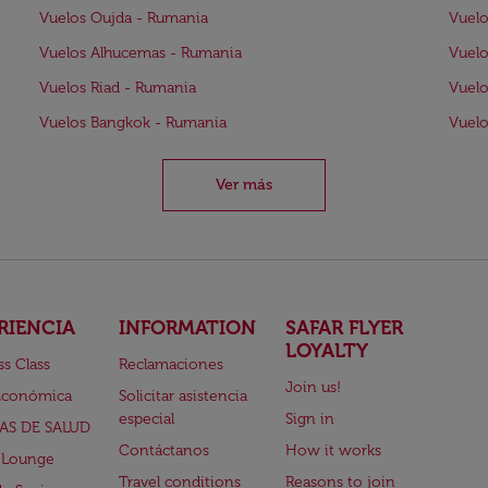
Vuelos Oujda - Rumania
Vuelo
Vuelos Alhucemas - Rumania
Vuelo
Vuelos Riad - Rumania
Vuelo
Vuelos Bangkok - Rumania
Vuelo
Ver más
RIENCIA
INFORMATION
SAFAR FLYER
LOYALTY
ss Class
Reclamaciones
Join us!
Económica
Solicitar asistencia
especial
Sign in
AS DE SALUD
Contáctanos
How it works
 Lounge
Travel conditions
Reasons to join