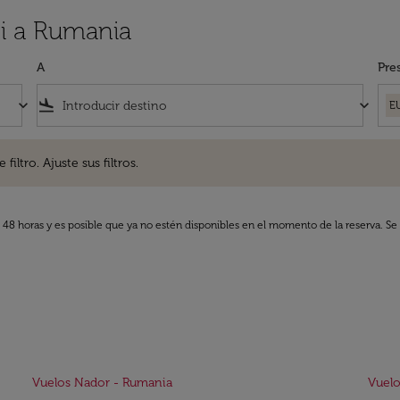
i a Rumania
A
Pre
keyboard_arrow_down
flight_land
keyboard_arrow_down
E
. Ajuste sus filtros.
iltro. Ajuste sus filtros.
s 48 horas y es posible que ya no estén disponibles en el momento de la reserva. Se 
Vuelos Nador - Rumania
Vuelo