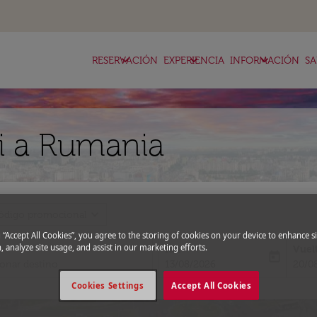
keyboard_arrow_down
keyboard_arrow_down
keyboard_arrow_down
RESERVACIÓN
EXPERIENCIA
INFORMACIÓN
SA
i a Rumania
expand_more
ódigo promocional
g “Accept All Cookies”, you agree to the storing of cookies on your device to enhance si
, analyze site usage, and assist in our marketing efforts.
Ida
Vuel
today
fc-booking-departure-date-aria-l
fc-bo
13/08/2026
20/0
Cookies Settings
Accept All Cookies