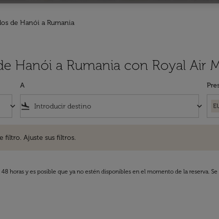
los de Hanói a Rumania
 de Hanói a Rumania con Royal Air 
A
Pre
keyboard_arrow_down
flight_land
keyboard_arrow_down
E
. Ajuste sus filtros.
iltro. Ajuste sus filtros.
s 48 horas y es posible que ya no estén disponibles en el momento de la reserva. Se 