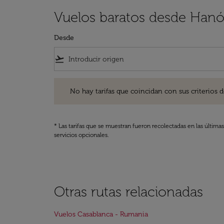
Vuelos baratos desde Hanó
Desde
flight_takeoff
No hay tarifas que coincidan con sus criterios de filtro
No hay tarifas que coincidan con sus criterios de f
* Las tarifas que se muestran fueron recolectadas en las última
servicios opcionales.
Otras rutas relacionadas
Vuelos Casablanca - Rumania