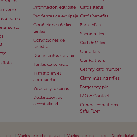
de Socios
Información equipaje
Cards status
universe
Incidentes de equipaje
Cards benefits
s a bordo
Condiciones de las
Earn miles
enimiento
tarifas
Spend miles
os
Condiciones de
Cash & Miles
M
registro
Our offers
ESS
Documentos de viaje
Our Partners
 flota
Tarifas de servicio
Get my card number
Tránsito en el
Claim missing miles
aeropuerto
Forgot my pin
Visados y vacunas
FAQ & Contact
Declaración de
accesibilidad
General conditions
Safar Flyer
|
|
|
 ciudad
Vuelos de ciudad a ciudad
Vuelos de ciudad a país
Desde ciudad