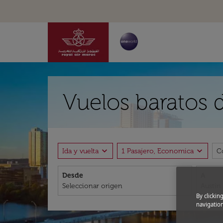
Vuelos baratos d
expand_more
expand_more
Ida y vuelta
1 Pasajero, Economica
C
Desde
A
By clickin
navigation