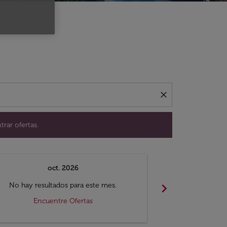
ación para encontrar ofertas.
close
trar ofertas.
oct. 2026
n
chevron_right
No hay resultados para este mes.
No hay resul
Encuentre Ofertas
Encue