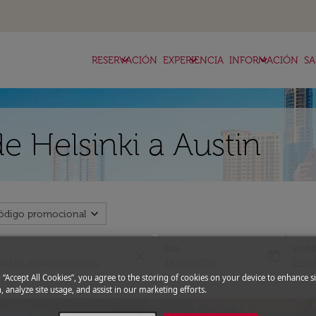
keyboard_arrow_down
keyboard_arrow_down
keyboard_arrow_down
RESERVACIÓN
EXPERIENCIA
INFORMACIÓN
SA
e Helsinki a Austin
expand_more
ódigo promocional
Ida
Vuel
close
today
fc-booking-departure-date-aria-l
fc-bo
15/08/2026
22/0
g “Accept All Cookies”, you agree to the storing of cookies on your device to enhance si
, analyze site usage, and assist in our marketing efforts.