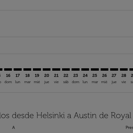
imer. Encuentre Ofertas
sclaimer. Encuentre Ofertas
s-disclaimer. Encuentre Ofertas
offers-disclaimer. Encuentre Ofertas
iew-offers-disclaimer. Encuentre Ofertas
mp-view-offers-disclaimer. Encuentre Ofertas
S: cmp-view-offers-disclaimer. Encuentre Ofertas
L–AUS: cmp-view-offers-disclaimer. Encuentre Ofertas
HEL–AUS: cmp-view-offers-disclaimer. Encuentre Ofertas
HEL–AUS: cmp-view-offers-disclaimer. Encuentre Ofer
HEL–AUS: cmp-view-offers-disclaimer. Encuentre
HEL–AUS: cmp-view-offers-disclaimer. Encue
HEL–AUS: cmp-view-offers-disclaimer. E
HEL–AUS: cmp-view-offers-disclaime
HEL–AUS: cmp-view-offers-discl
HEL–AUS: cmp-view-offers-d
HEL–AUS: cmp-view-offe
HEL–AUS: cmp-view-
HEL–AUS: cmp-
HEL–AUS: 
HEL–A
H
5
16
17
18
19
20
21
22
23
24
25
26
27
28
b
dom
lun
mar
mié
jue
vie
sáb
dom
lun
mar
mié
jue
vie
s
los desde Helsinki a Austin de Royal
A
Pre