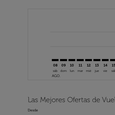
Displaying fares for agosto-2026
HEL–AUS: cmp-view-offers-discla
HEL–AUS: cmp-view-offers-di
HEL–AUS: cmp-view-offer
HEL–AUS: cmp-view-
HEL–AUS: cmp-v
HEL–AUS: c
HEL–AU
HE
08
09
10
11
12
13
14
1
sáb
dom
lun
mar
mié
jue
vie
sá
AGO.
Las Mejores Ofertas de Vue
Desde