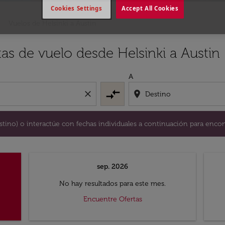
Cookies Settings
Accept All Cookies
Vuelos de Helsinki a Austin
y / o destino) o interactúe con fechas individuales a continu
as de vuelo desde Helsinki a Austin
A
compare_arrows
close
location_on
destino) o interactúe con fechas individuales a continuación para encon
sep. 2026
No hay resultados para este mes.
Encuentre Ofertas