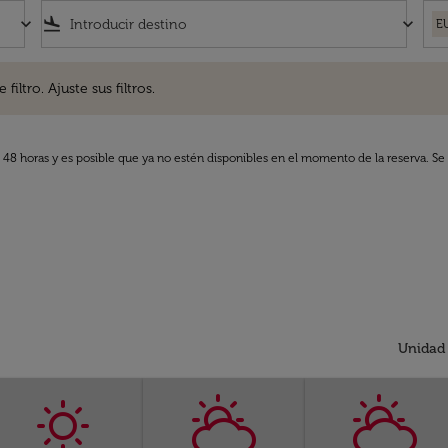
keyboard_arrow_down
flight_land
keyboard_arrow_down
E
. Ajuste sus filtros.
iltro. Ajuste sus filtros.
s 48 horas y es posible que ya no estén disponibles en el momento de la reserva. Se 
Unidad