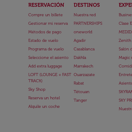
RESERVACIÓN
DESTINOS
EXPE
Compre un billete
Nuestra red
Busine
Gestionar mi reserva
PARTNERSHIPS
Clase 
Métodos de pago
oneworld
MEDID
Estado de vuelo
Agadir
Zenith
Programa de vuelo
Casablanca
Salón 
Seleccione el asiento
Dakhla
Magic 
Add extra luggage
Marrakech
Comida
LOFT (LOUNGE + FAST
Ouarzazate
Entret
TRACK)
Rabat
Asient
Sky Shop
Tétouan
SKYRA
Reserva un hotel
Tanger
SKY PR
Alquile un coche
Nuestra