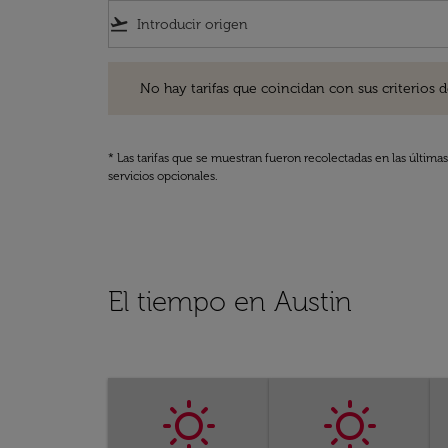
flight_takeoff
No hay tarifas que coincidan con sus criterios de filtro
No hay tarifas que coincidan con sus criterios de f
* Las tarifas que se muestran fueron recolectadas en las última
servicios opcionales.
El tiempo en Austin