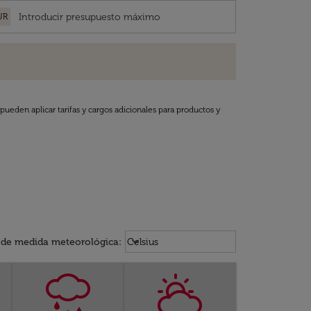
UR
pueden aplicar tarifas y cargos adicionales para productos y
Weather unit option Celsius Select
keyboard_arrow_down
 de medida meteorológica
:
Celsius