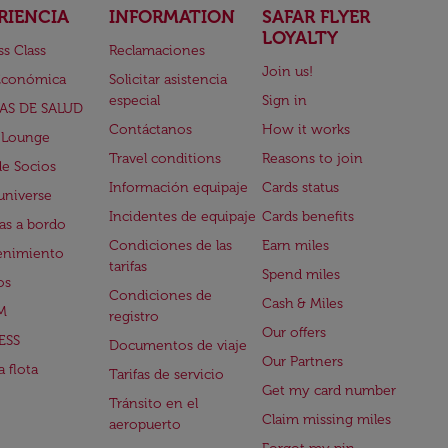
RIENCIA
INFORMATION
SAFAR FLYER
LOYALTY
ss Class
Reclamaciones
Join us!
Económica
Solicitar asistencia
especial
Sign in
AS DE SALUD
Contáctanos
How it works
 Lounge
Travel conditions
Reasons to join
de Socios
Información equipaje
Cards status
universe
Incidentes de equipaje
Cards benefits
s a bordo
Condiciones de las
Earn miles
enimiento
tarifas
Spend miles
os
Condiciones de
Cash & Miles
M
registro
Our offers
ESS
Documentos de viaje
Our Partners
 flota
Tarifas de servicio
Get my card number
Tránsito en el
Claim missing miles
aeropuerto