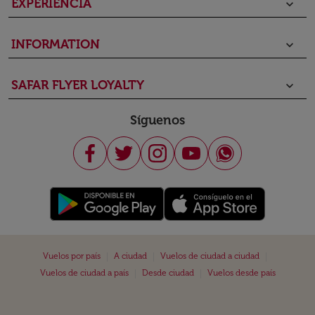
EXPERIENCIA
keyboard_arrow_down
INFORMATION
keyboard_arrow_down
SAFAR FLYER LOYALTY
keyboard_arrow_down
Síguenos
|
|
|
Vuelos por país
A ciudad
Vuelos de ciudad a ciudad
|
|
Vuelos de ciudad a país
Desde ciudad
Vuelos desde país