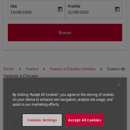
Ida
Vuelta
today
today
fc-booking-departure-date-aria-label
fc-booking-return-date-aria-label
14/08/2026
21/08/2026
Buscar
Inicio
Vuelos
Vuelos a Estados Unidos
Vuelos de
Helsinki a Chicago
Encuentre las mejores ofertas de
Por favor, intente actualizar su ruta (origen y / o dest
By clicking “Accept All Cookies”, you agree to the storing of cookies
vuelo desde Helsinki a Chicago
on your device to enhance site navigation, analyze site usage, and
assist in our marketing efforts.
Desde
Cookies Settings
Accept All Cookies
location_on
close