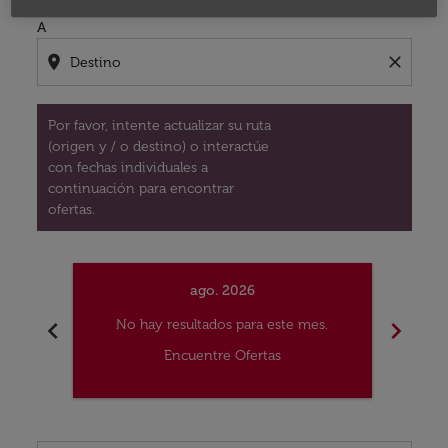
A
location_on
close
Por favor, intente actualizar su ruta
(origen y / o destino) o interactúe
con fechas individuales a
continuación para encontrar
ofertas.
ago. 2026
chevron_left
chevron_right
No hay resultados para este mes.
No
Encuentre Ofertas