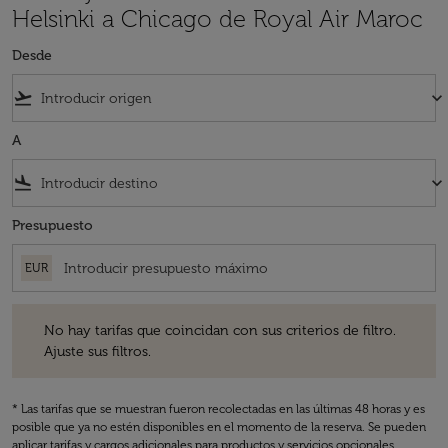
Helsinki a Chicago de Royal Air Maroc
Desde
flight_takeoff
keyboard_arrow_down
A
flight_land
keyboard_arrow_down
Presupuesto
EUR
No hay tarifas que coincidan con sus criterios de filtro. Ajuste sus fil
No hay tarifas que coincidan con sus criterios de filtro.
Ajuste sus filtros.
* Las tarifas que se muestran fueron recolectadas en las últimas 48 horas y es
posible que ya no estén disponibles en el momento de la reserva. Se pueden
aplicar tarifas y cargos adicionales para productos y servicios opcionales.