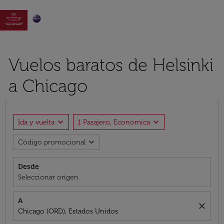

Vuelos baratos de Helsinki
a Chicago
expand_more
expand_more
Ida y vuelta
1 Pasajero, Economica
expand_more
Código promocional
Desde
Seleccionar origen
A
close
Chicago (ORD), Estados Unidos