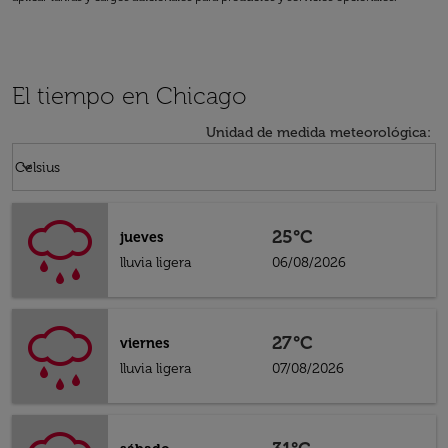
El tiempo en Chicago
Unidad de medida meteorológica
:
Weather unit option Celsius Selected
keyboard_arrow_down
Celsius
25°C
jueves
lluvia ligera
06/08/2026
27°C
viernes
lluvia ligera
07/08/2026