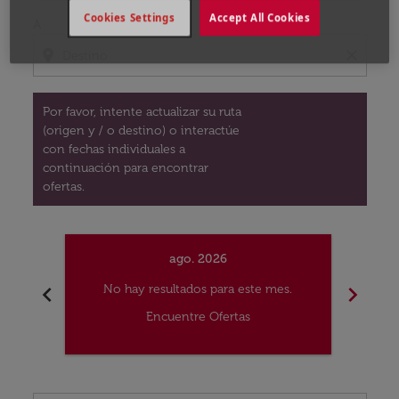
Cookies Settings
Accept All Cookies
A
location_on
close
Por favor, intente actualizar su ruta
(origen y / o destino) o interactúe
con fechas individuales a
continuación para encontrar
ofertas.
ago. 2026
chevron_left
chevron_right
No hay resultados para este mes.
No
Encuentre Ofertas