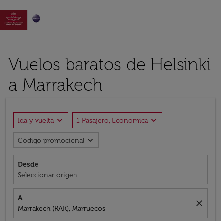

Vuelos baratos de Helsinki
a Marrakech
expand_more
expand_more
Ida y vuelta
1 Pasajero, Economica
expand_more
Código promocional
Desde
Seleccionar origen
A
close
Marrakech (RAK), Marruecos