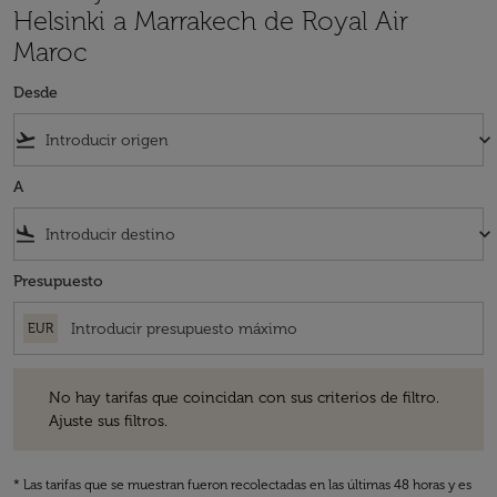
Helsinki a Marrakech de Royal Air
Maroc
Desde
flight_takeoff
keyboard_arrow_down
A
flight_land
keyboard_arrow_down
Presupuesto
EUR
No hay tarifas que coincidan con sus criterios de filtro. Ajuste sus fil
No hay tarifas que coincidan con sus criterios de filtro.
Ajuste sus filtros.
* Las tarifas que se muestran fueron recolectadas en las últimas 48 horas y es