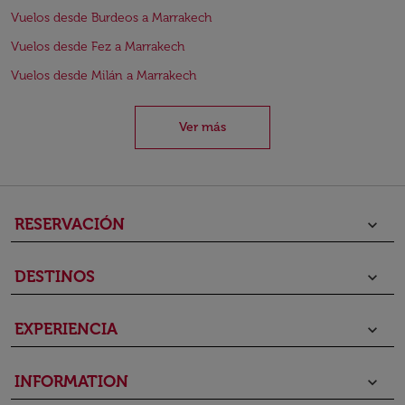
Vuelos desde Burdeos a Marrakech
Vuelos desde Fez a Marrakech
Vuelos desde Milán a Marrakech
Ver más
RESERVACIÓN
keyboard_arrow_down
DESTINOS
keyboard_arrow_down
EXPERIENCIA
keyboard_arrow_down
INFORMATION
keyboard_arrow_down