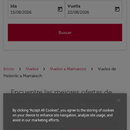
Ida
Vuelta
today
today
fc-booking-departure-date-aria-label
fc-booking-return-date-aria-label
15/08/2026
22/08/2026
Buscar
Inicio
Vuelos
Vuelos a Marruecos
Vuelos de
Helsinki a Marrakech
Encuentre las mejores ofertas de
Por favor, intente actualizar su ruta (origen y / o dest
vuelo desde Helsinki a Marrakech
By clicking “Accept All Cookies”, you agree to the storing of cookies
Desde
on your device to enhance site navigation, analyze site usage, and
assist in our marketing efforts.
location_on
close