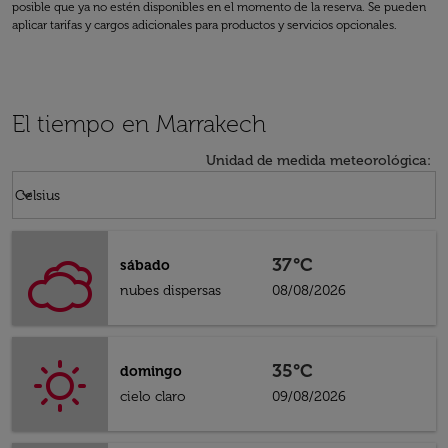
posible que ya no estén disponibles en el momento de la reserva. Se pueden
aplicar tarifas y cargos adicionales para productos y servicios opcionales.
El tiempo en Marrakech
Unidad de medida meteorológica
:
Weather unit option Celsius Selected
keyboard_arrow_down
Celsius
37°C
sábado
nubes dispersas
08/08/2026
35°C
domingo
cielo claro
09/08/2026