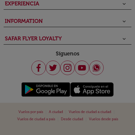
EXPERIENCIA
keyboard_arrow_down
INFORMATION
keyboard_arrow_down
SAFAR FLYER LOYALTY
keyboard_arrow_down
Síguenos
|
|
|
Vuelos por país
A ciudad
Vuelos de ciudad a ciudad
|
|
Vuelos de ciudad a país
Desde ciudad
Vuelos desde país