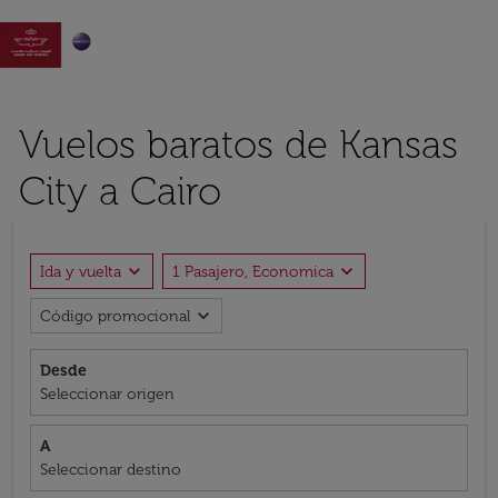

Vuelos baratos de Kansas
City a Cairo
expand_more
expand_more
Ida y vuelta
1 Pasajero, Economica
expand_more
Código promocional
Desde
Seleccionar origen
A
Seleccionar destino