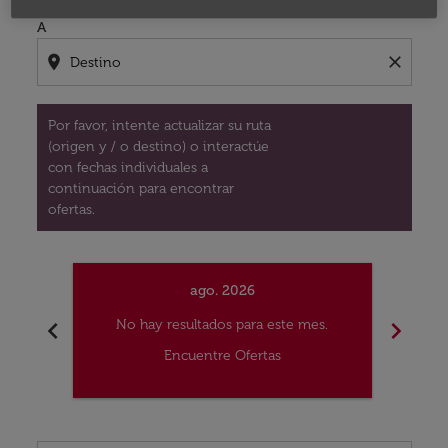
A
location_on
close
Por favor, intente actualizar su ruta
(origen y / o destino) o interactúe
con fechas individuales a
continuación para encontrar
ofertas.
ago. 2026
chevron_left
chevron_right
No hay resultados para este mes.
No
Encuentre Ofertas