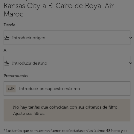
Kansas City a El Cairo de Royal Air
Maroc
Desde
flight_takeoff
keyboard_arrow_down
A
flight_land
keyboard_arrow_down
Presupuesto
EUR
No hay tarifas que coincidan con sus criterios de filtro. Ajuste sus fil
No hay tarifas que coincidan con sus criterios de filtro.
Ajuste sus filtros.
* Las tarifas que se muestran fueron recolectadas en las últimas 48 horas y es