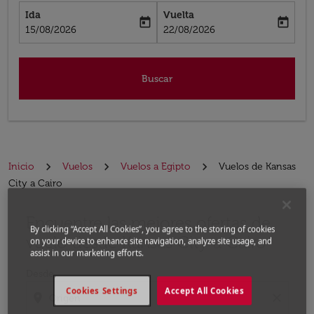
Ida
Vuelta
today
today
fc-booking-departure-date-aria-label
fc-booking-return-date-aria-label
15/08/2026
22/08/2026
Buscar
Inicio
Vuelos
Vuelos a Egipto
Vuelos de Kansas
City a Cairo
Encuentre las mejores ofertas de
Por favor, intente actualizar su ruta (origen y / o dest
By clicking “Accept All Cookies”, you agree to the storing of cookies
vuelo desde Kansas City a Cairo
on your device to enhance site navigation, analyze site usage, and
assist in our marketing efforts.
Desde
Cookies Settings
Accept All Cookies
location_on
close