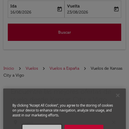
Ida
Vuelta
today
today
fc-booking-departure-date-aria-label
fc-booking-return-date-aria-label
16/08/2026
23/08/2026
Buscar
Inicio
Vuelos
Vuelos a España
Vuelos de Kansas
City a Vigo
Encuentre las mejores ofertas de
Por favor, intente actualizar su ruta (origen y / o dest
vuelo desde Kansas City a Vigo
By clicking “Accept All Cookies”, you agree to the storing of cookies
on your device to enhance site navigation, analyze site usage, and
Desde
assist in our marketing efforts.
location_on
close