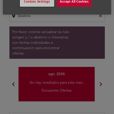
Cookies Settings
Accept All Cookies
A
location_on
close
Por favor, intente actualizar su ruta
(origen y / o destino) o interactúe
con fechas individuales a
continuación para encontrar
ofertas.
ago. 2026
chevron_left
chevron_right
No hay resultados para este mes.
No
Encuentre Ofertas