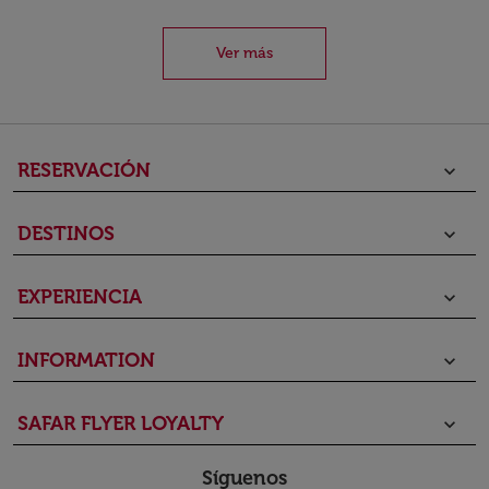
Ver más
RESERVACIÓN
keyboard_arrow_down
DESTINOS
keyboard_arrow_down
EXPERIENCIA
keyboard_arrow_down
INFORMATION
keyboard_arrow_down
SAFAR FLYER LOYALTY
keyboard_arrow_down
Síguenos