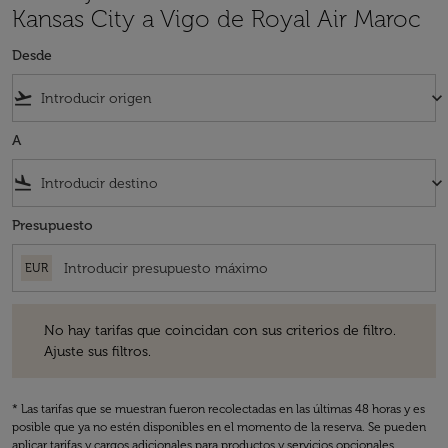
Kansas City a Vigo de Royal Air Maroc
Desde
flight_takeoff
keyboard_arrow_down
A
flight_land
keyboard_arrow_down
Presupuesto
EUR
No hay tarifas que coincidan con sus criterios de filtro. Ajuste sus fil
No hay tarifas que coincidan con sus criterios de filtro.
Ajuste sus filtros.
* Las tarifas que se muestran fueron recolectadas en las últimas 48 horas y es
posible que ya no estén disponibles en el momento de la reserva. Se pueden
aplicar tarifas y cargos adicionales para productos y servicios opcionales.