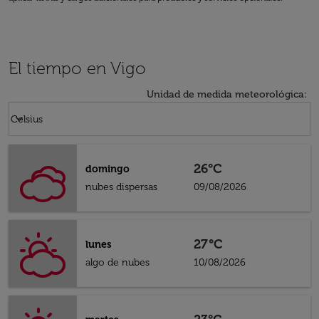
El tiempo en Vigo
Unidad de medida meteorológica
:
Weather unit option Celsius Selected
keyboard_arrow_down
Celsius
26°C
domingo
nubes dispersas
09/08/2026
27°C
lunes
algo de nubes
10/08/2026