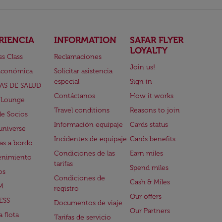
RIENCIA
INFORMATION
SAFAR FLYER
LOYALTY
ss Class
Reclamaciones
Join us!
Económica
Solicitar asistencia
especial
Sign in
AS DE SALUD
Contáctanos
How it works
 Lounge
Travel conditions
Reasons to join
de Socios
Información equipaje
Cards status
universe
Incidentes de equipaje
Cards benefits
s a bordo
Condiciones de las
Earn miles
enimiento
tarifas
Spend miles
os
Condiciones de
Cash & Miles
M
registro
Our offers
ESS
Documentos de viaje
Our Partners
 flota
Tarifas de servicio