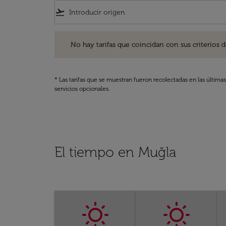
flight_takeoff
No hay tarifas que coincidan con sus criterios de filtro
No hay tarifas que coincidan con sus criterios de f
* Las tarifas que se muestran fueron recolectadas en las última
servicios opcionales.
El tiempo en Muğla