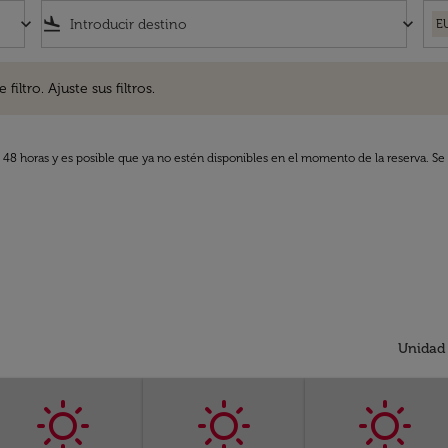
keyboard_arrow_down
flight_land
keyboard_arrow_down
E
. Ajuste sus filtros.
iltro. Ajuste sus filtros.
s 48 horas y es posible que ya no estén disponibles en el momento de la reserva. Se 
Unidad