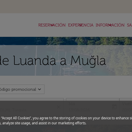
keyboard_arrow_down
keyboard_arrow_down
keyboard_arrow_down
RESERVACIÓN
EXPERIENCIA
INFORMACIÓN
SA
de Luanda a Muğla
expand_more
ódigo promocional
Ida
Vuel
close
today
fc-booking-departure-date-aria-l
fc-bo
13/08/2026
20/0
g “Accept All Cookies”, you agree to the storing of cookies on your device to enhance si
, analyze site usage, and assist in our marketing efforts.