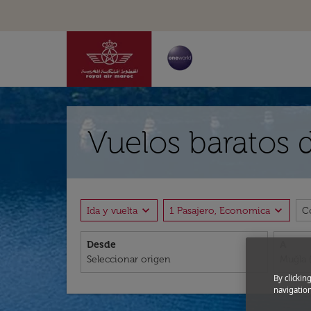
Vuelos baratos 
expand_more
expand_more
Ida y vuelta
1 Pasajero, Economica
C
Desde
A
By clickin
navigation