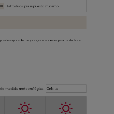
UR
pueden aplicar tarifas y cargos adicionales para productos y
Weather unit option Celsius Select
keyboard_arrow_down
 de medida meteorológica
:
Celsius