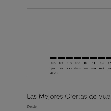
Displaying fares for agosto-2026
LAD–DLM: cmp-view-offers-discl
LAD–DLM: cmp-view-offers-d
LAD–DLM: cmp-view-offe
LAD–DLM: cmp-view-
LAD–DLM: cmp-v
LAD–DLM: c
LAD–DL
LA
06
07
08
09
10
11
12
1
jue
vie
sáb
dom
lun
mar
mié
ju
AGO.
Las Mejores Ofertas de Vue
Desde