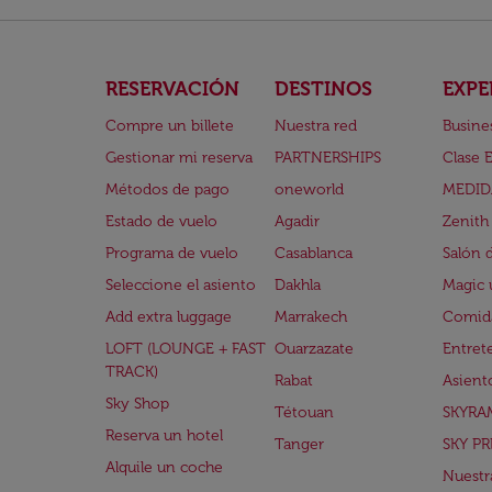
RESERVACIÓN
DESTINOS
EXPE
Compre un billete
Nuestra red
Busine
Gestionar mi reserva
PARTNERSHIPS
Clase 
Métodos de pago
oneworld
MEDID
Estado de vuelo
Agadir
Zenith
Programa de vuelo
Casablanca
Salón 
Seleccione el asiento
Dakhla
Magic 
Add extra luggage
Marrakech
Comida
LOFT (LOUNGE + FAST
Ouarzazate
Entret
TRACK)
Rabat
Asient
Sky Shop
Tétouan
SKYRA
Reserva un hotel
Tanger
SKY PR
Alquile un coche
Nuestra