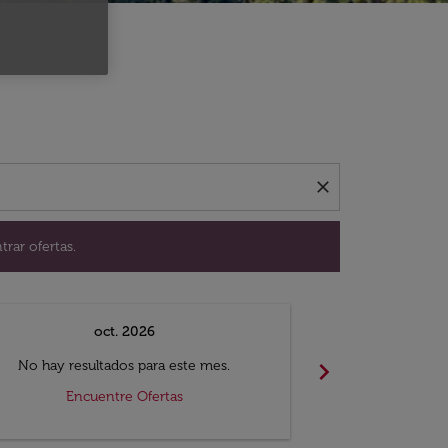
ación para encontrar ofertas.
close
trar ofertas.
oct. 2026
n
chevron_right
No hay resultados para este mes.
No hay resul
Encuentre Ofertas
Encue