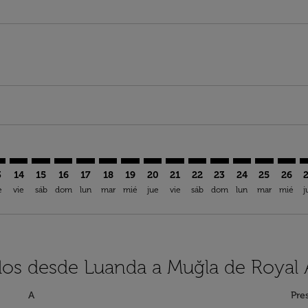
aimer. Encuentre Ofertas
isclaimer. Encuentre Ofertas
rs-disclaimer. Encuentre Ofertas
offers-disclaimer. Encuentre Ofertas
iew-offers-disclaimer. Encuentre Ofertas
mp-view-offers-disclaimer. Encuentre Ofertas
M: cmp-view-offers-disclaimer. Encuentre Ofertas
D–DLM: cmp-view-offers-disclaimer. Encuentre Ofertas
LAD–DLM: cmp-view-offers-disclaimer. Encuentre Ofertas
LAD–DLM: cmp-view-offers-disclaimer. Encuentre Ofe
LAD–DLM: cmp-view-offers-disclaimer. Encuentre
LAD–DLM: cmp-view-offers-disclaimer. Encue
LAD–DLM: cmp-view-offers-disclaimer. E
LAD–DLM: cmp-view-offers-disclaime
LAD–DLM: cmp-view-offers-discl
LAD–DLM: cmp-view-offers-d
LAD–DLM: cmp-view-off
LAD–DLM: cmp-view
LAD–DLM: cmp-
LAD–DLM: 
LAD–D
L
3
14
15
16
17
18
19
20
21
22
23
24
25
26
e
vie
sáb
dom
lun
mar
mié
jue
vie
sáb
dom
lun
mar
mié
j
los desde Luanda a Muğla de Royal 
A
Pre