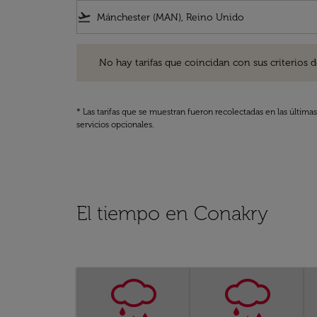
flight_takeoff
No hay tarifas que coincidan con sus criterios de filtro
No hay tarifas que coincidan con sus criterios de f
* Las tarifas que se muestran fueron recolectadas en las última
servicios opcionales.
El tiempo en Conakry