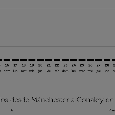
aimer. Encuentre Ofertas
isclaimer. Encuentre Ofertas
rs-disclaimer. Encuentre Ofertas
offers-disclaimer. Encuentre Ofertas
iew-offers-disclaimer. Encuentre Ofertas
mp-view-offers-disclaimer. Encuentre Ofertas
Y: cmp-view-offers-disclaimer. Encuentre Ofertas
N–CKY: cmp-view-offers-disclaimer. Encuentre Ofertas
MAN–CKY: cmp-view-offers-disclaimer. Encuentre Ofertas
MAN–CKY: cmp-view-offers-disclaimer. Encuentre Ofe
MAN–CKY: cmp-view-offers-disclaimer. Encuentre
MAN–CKY: cmp-view-offers-disclaimer. Encue
MAN–CKY: cmp-view-offers-disclaimer. E
MAN–CKY: cmp-view-offers-disclaime
MAN–CKY: cmp-view-offers-discl
MAN–CKY: cmp-view-offers-
MAN–CKY: cmp-view-off
MAN–CKY: cmp-view
MAN–CKY: cmp-
MAN–CKY: 
MAN–C
M
5
16
17
18
19
20
21
22
23
24
25
26
27
28
b
dom
lun
mar
mié
jue
vie
sáb
dom
lun
mar
mié
jue
vie
s
elos desde Mánchester a Conakry de
A
Pre