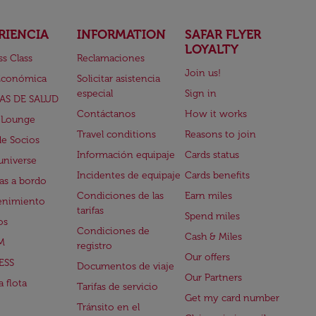
RIENCIA
INFORMATION
SAFAR FLYER
LOYALTY
ss Class
Reclamaciones
Join us!
Económica
Solicitar asistencia
especial
Sign in
AS DE SALUD
Contáctanos
How it works
 Lounge
Travel conditions
Reasons to join
de Socios
Información equipaje
Cards status
universe
Incidentes de equipaje
Cards benefits
s a bordo
Condiciones de las
Earn miles
enimiento
tarifas
Spend miles
os
Condiciones de
Cash & Miles
M
registro
Our offers
ESS
Documentos de viaje
Our Partners
 flota
Tarifas de servicio
Get my card number
Tránsito en el