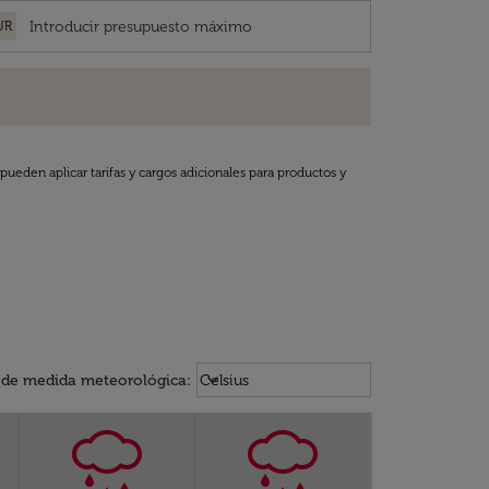
UR
pueden aplicar tarifas y cargos adicionales para productos y
Weather unit option Celsius Select
keyboard_arrow_down
 de medida meteorológica
:
Celsius