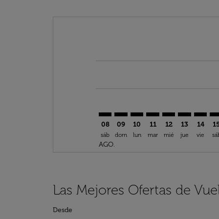
Displaying fares for agosto-2026
MAN–CKY: cmp-view-offers-discl
MAN–CKY: cmp-view-offers-d
MAN–CKY: cmp-view-offe
MAN–CKY: cmp-view-
MAN–CKY: cmp-v
MAN–CKY: c
MAN–CK
MA
08
09
10
11
12
13
14
1
sáb
dom
lun
mar
mié
jue
vie
sá
AGO.
Las Mejores Ofertas de Vu
Desde