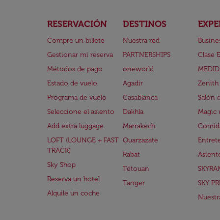
RESERVACIÓN
DESTINOS
EXPE
Compre un billete
Nuestra red
Busine
Gestionar mi reserva
PARTNERSHIPS
Clase 
Métodos de pago
oneworld
MEDID
Estado de vuelo
Agadir
Zenith
Programa de vuelo
Casablanca
Salón 
Seleccione el asiento
Dakhla
Magic 
Add extra luggage
Marrakech
Comida
LOFT (LOUNGE + FAST
Ouarzazate
Entret
TRACK)
Rabat
Asient
Sky Shop
Tétouan
SKYRA
Reserva un hotel
Tanger
SKY PR
Alquile un coche
Nuestra