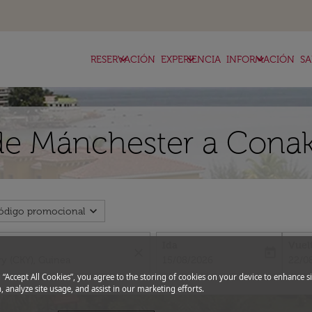
keyboard_arrow_down
keyboard_arrow_down
keyboard_arrow_down
RESERVACIÓN
EXPERIENCIA
INFORMACIÓN
SA
 de Mánchester a Cona
expand_more
ódigo promocional
Ida
Vuel
close
today
fc-booking-departure-date-aria-l
fc-bo
15/08/2026
22/0
g “Accept All Cookies”, you agree to the storing of cookies on your device to enhance si
, analyze site usage, and assist in our marketing efforts.