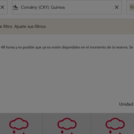
close
flight_land
close
E
. Ajuste sus filtros.
iltro. Ajuste sus filtros.
s 48 horas y es posible que ya no estén disponibles en el momento de la reserva. Se 
Unidad