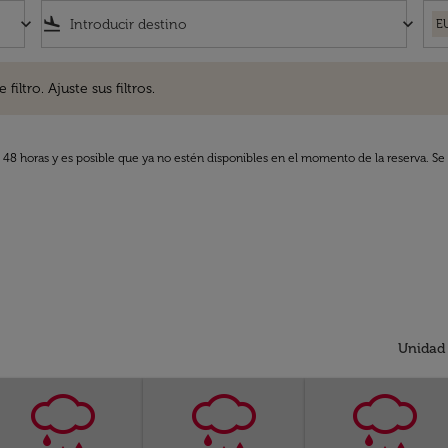
keyboard_arrow_down
flight_land
keyboard_arrow_down
E
. Ajuste sus filtros.
iltro. Ajuste sus filtros.
s 48 horas y es posible que ya no estén disponibles en el momento de la reserva. Se 
Unidad