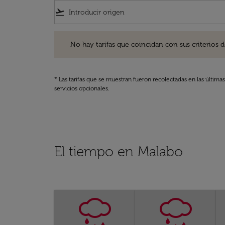
flight_takeoff
No hay tarifas que coincidan con sus criterios de filtro
No hay tarifas que coincidan con sus criterios de f
* Las tarifas que se muestran fueron recolectadas en las última
servicios opcionales.
El tiempo en Malabo