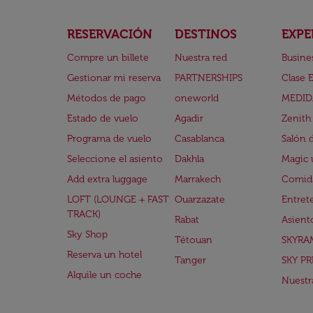
RESERVACIÓN
DESTINOS
EXPE
Compre un billete
Nuestra red
Busine
Gestionar mi reserva
PARTNERSHIPS
Clase 
Métodos de pago
oneworld
MEDID
Estado de vuelo
Agadir
Zenith
Programa de vuelo
Casablanca
Salón 
Seleccione el asiento
Dakhla
Magic 
Add extra luggage
Marrakech
Comida
LOFT (LOUNGE + FAST
Ouarzazate
Entret
TRACK)
Rabat
Asient
Sky Shop
Tétouan
SKYRA
Reserva un hotel
Tanger
SKY PR
Alquile un coche
Nuestra