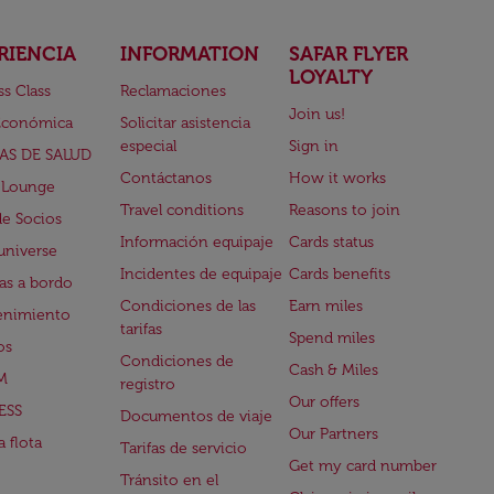
RIENCIA
INFORMATION
SAFAR FLYER
LOYALTY
ss Class
Reclamaciones
Join us!
Económica
Solicitar asistencia
especial
Sign in
AS DE SALUD
Contáctanos
How it works
 Lounge
Travel conditions
Reasons to join
de Socios
Información equipaje
Cards status
universe
Incidentes de equipaje
Cards benefits
s a bordo
Condiciones de las
Earn miles
enimiento
tarifas
Spend miles
os
Condiciones de
Cash & Miles
M
registro
Our offers
ESS
Documentos de viaje
Our Partners
 flota
Tarifas de servicio
Get my card number
Tránsito en el