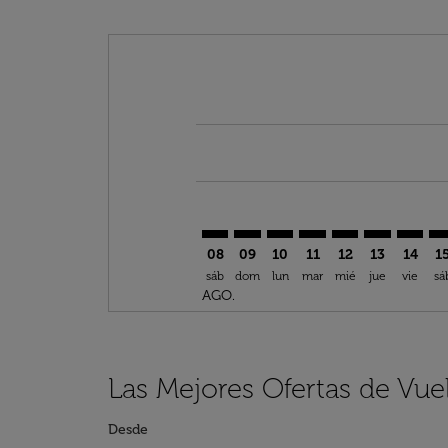
Displaying fares for agosto-2026
MAN–SSG: cmp-view-offers-discl
MAN–SSG: cmp-view-offers-d
MAN–SSG: cmp-view-offe
MAN–SSG: cmp-view-
MAN–SSG: cmp-v
MAN–SSG: c
MAN–SS
MA
08
09
10
11
12
13
14
1
sáb
dom
lun
mar
mié
jue
vie
sá
AGO.
Las Mejores Ofertas de Vu
Desde