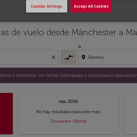
Cookies Settings
Accept All Cookies
Vuelos de Mánchester a Malabo
y / o destino) o interactúe con fechas individuales a continu
rtas de vuelo desde Mánchester a M
A
compare_arrows
close
location_on
destino) o interactúe con fechas individuales a continuación para encon
sep. 2026
No hay resultados para este mes.
Encuentre Ofertas