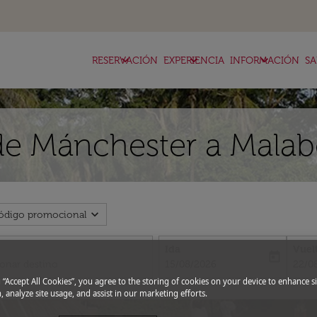
keyboard_arrow_down
keyboard_arrow_down
keyboard_arrow_down
RESERVACIÓN
EXPERIENCIA
INFORMACIÓN
SA
de Mánchester a Mala
expand_more
ódigo promocional
Ida
Vuel
today
fc-booking-departure-date-aria-l
fc-bo
15/08/2026
22/0
g “Accept All Cookies”, you agree to the storing of cookies on your device to enhance si
, analyze site usage, and assist in our marketing efforts.