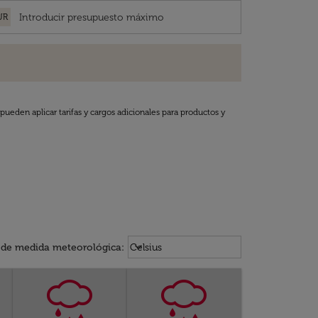
UR
pueden aplicar tarifas y cargos adicionales para productos y
Weather unit option Celsius Select
keyboard_arrow_down
 de medida meteorológica
:
Celsius