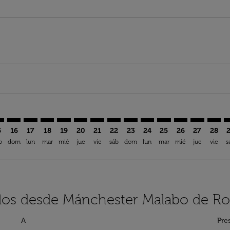
aimer. Encuentre Ofertas
isclaimer. Encuentre Ofertas
rs-disclaimer. Encuentre Ofertas
offers-disclaimer. Encuentre Ofertas
iew-offers-disclaimer. Encuentre Ofertas
mp-view-offers-disclaimer. Encuentre Ofertas
G: cmp-view-offers-disclaimer. Encuentre Ofertas
N–SSG: cmp-view-offers-disclaimer. Encuentre Ofertas
MAN–SSG: cmp-view-offers-disclaimer. Encuentre Ofertas
MAN–SSG: cmp-view-offers-disclaimer. Encuentre Ofe
MAN–SSG: cmp-view-offers-disclaimer. Encuentre
MAN–SSG: cmp-view-offers-disclaimer. Encue
MAN–SSG: cmp-view-offers-disclaimer. E
MAN–SSG: cmp-view-offers-disclaime
MAN–SSG: cmp-view-offers-disc
MAN–SSG: cmp-view-offers-
MAN–SSG: cmp-view-off
MAN–SSG: cmp-view
MAN–SSG: cmp-
MAN–SSG: 
MAN–S
M
5
16
17
18
19
20
21
22
23
24
25
26
27
28
b
dom
lun
mar
mié
jue
vie
sáb
dom
lun
mar
mié
jue
vie
s
elos desde Mánchester Malabo de Ro
A
Pre