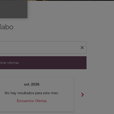
ación para encontrar ofertas.
alabo
close
trar ofertas.
oct. 2026
n
chevron_right
No hay resultados para este mes.
No hay resul
Encuentre Ofertas
Encue