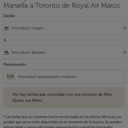
Marsella a Toronto de Royal Air Maroc
Desde
flight_takeoff
keyboard_arrow_down
A
flight_land
keyboard_arrow_down
Presupuesto
EUR
No hay tarifas que coincidan con sus criterios de filtro. Ajuste sus fil
No hay tarifas que coincidan con sus criterios de filtro.
Ajuste sus filtros.
* Las tarifas que se muestran fueron recolectadas en las últimas 48 horas y es
posible que ya no estén disponibles en el momento de la reserva. Se pueden
aplicar tarifas y cargos adicionales para productos y servicios opcionales.