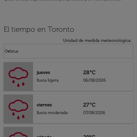
El tiempo en Toronto
Unidad de medida meteorológica
:
Weather unit option Celsius Selected
keyboard_arrow_down
Celsius
28°C
jueves
lluvia ligera
06/08/2026
27°C
viernes
lluvia moderada
07/08/2026