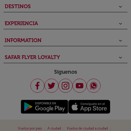
DESTINOS
keyboard_arrow_down
EXPERIENCIA
keyboard_arrow_down
INFORMATION
keyboard_arrow_down
SAFAR FLYER LOYALTY
keyboard_arrow_down
Síguenos
|
|
|
Vuelos por país
A ciudad
Vuelos de ciudad a ciudad