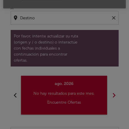
A
location_on
close
Por favor, intente actualizar su ruta
(origen y / o destino) o interactúe
con fechas individuales a
continuación para encontrar
ofertas.
ago. 2026
chevron_left
chevron_right
No hay resultados para este mes.
No
Encuentre Ofertas