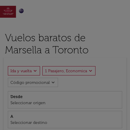

Vuelos baratos de
Marsella a Toronto
expand_more
expand_more
Ida y vuelta
1 Pasajero, Economica
expand_more
Código promocional
Desde
Seleccionar origen
A
Seleccionar destino