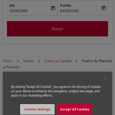
Ida
Vuelta
today
today
fc-booking-departure-date-aria-label
fc-booking-return-date-aria-label
13/08/2026
20/08/2026
Buscar
Inicio
Vuelos
Vuelos a Canadá
Vuelos de Marsella
a Toronto
Encuentre las mejores ofertas de
Por favor, intente actualizar su ruta (origen y / o dest
By clicking “Accept All Cookies”, you agree to the storing of cookies
vuelo desde Marsella a Toronto
on your device to enhance site navigation, analyze site usage, and
assist in our marketing efforts.
Desde
location_on
close
Cookies Settings
Accept All Cookies