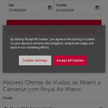
Ida
Vuelta
today
today
fc-booking-departure-date-aria-label
fc-booking-return-date-aria-label
15/08/2026
22/08/2026
Buscar
By clicking “Accept All Cookies”, you agree to the storing of cookies
on your device to enhance site navigation, analyze site usage, and
assist in our marketing efforts.
Inicio
Vuelos
Vuelos a Camerún
Vuelos
Cookies Settings
Accept All Cookies
de Miami a Camerún
Mejores Ofertas de Vuelos de Miami a
Camerún con Royal Air Maroc
Desde