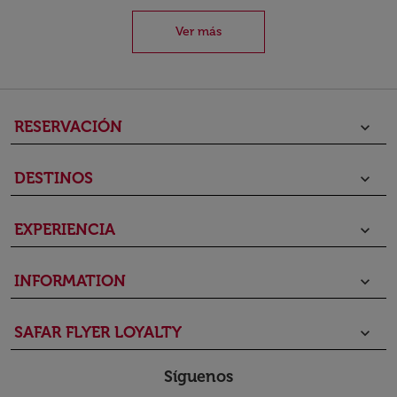
Ver más
RESERVACIÓN
keyboard_arrow_down
DESTINOS
keyboard_arrow_down
EXPERIENCIA
keyboard_arrow_down
INFORMATION
keyboard_arrow_down
SAFAR FLYER LOYALTY
keyboard_arrow_down
Síguenos