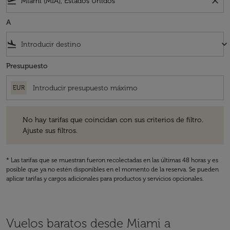
flight_takeoff
close
A
flight_land
keyboard_arrow_down
Presupuesto
EUR
No hay tarifas que coincidan con sus criterios de filtro. Ajuste sus fil
No hay tarifas que coincidan con sus criterios de filtro.
Ajuste sus filtros.
* Las tarifas que se muestran fueron recolectadas en las últimas 48 horas y es
posible que ya no estén disponibles en el momento de la reserva. Se pueden
aplicar tarifas y cargos adicionales para productos y servicios opcionales.
Vuelos baratos desde Miami a