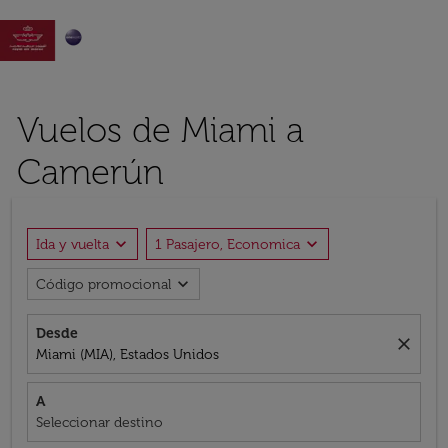

Vuelos de Miami a
Camerún
expand_more
expand_more
Ida y vuelta
1 Pasajero, Economica
expand_more
Código promocional
Desde
close
Miami (MIA), Estados Unidos
A
Seleccionar destino