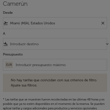
Camerún
Desde
flight_takeoff
close
A
flight_land
keyboard_arrow_down
Presupuesto
EUR
No hay tarifas que coincidan con sus criterios de filtro. Ajuste sus fil
No hay tarifas que coincidan con sus criterios de filtro.
Ajuste sus filtros.
* Las tarifas que se muestran fueron recolectadas en las últimas 48 horas y es
posible que ya no estén disponibles en el momento de la reserva. Se pueden
aplicar tarifas y cargos adicionales para productos y servicios opcionales.