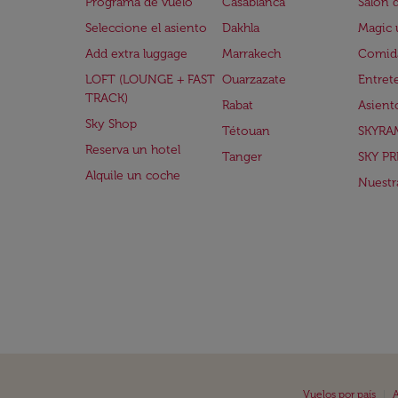
Programa de vuelo
Casablanca
Salón 
Seleccione el asiento
Dakhla
Magic 
Add extra luggage
Marrakech
Comida
LOFT (LOUNGE + FAST
Ouarzazate
Entret
TRACK)
Rabat
Asient
Sky Shop
Tétouan
SKYRA
Reserva un hotel
Tanger
SKY PR
Alquile un coche
Nuestra
|
Vuelos por país
A