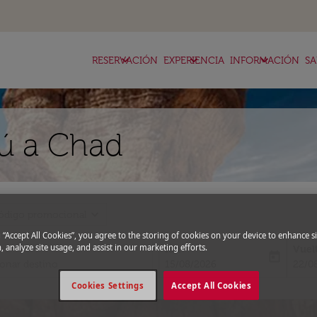
keyboard_arrow_down
keyboard_arrow_down
keyboard_arrow_down
RESERVACIÓN
EXPERIENCIA
INFORMACIÓN
SA
ú a Chad
expand_more
ódigo promocional
g “Accept All Cookies”, you agree to the storing of cookies on your device to enhance si
, analyze site usage, and assist in our marketing efforts.
Ida
Vuel
today
fc-booking-departure-date-aria-l
fc-bo
15/08/2026
22/0
Cookies Settings
Accept All Cookies