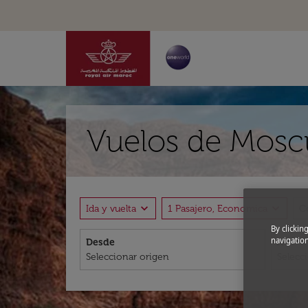
Vuelos de Mosc
expand_more
expand_more
Ida y vuelta
1 Pasajero, Economica
C
By clickin
navigation
Desde
A