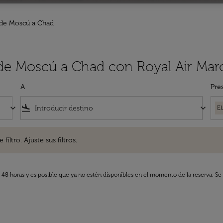
 de Moscú a Chad
 de Moscú a Chad con Royal Air Mar
A
Pre
keyboard_arrow_down
flight_land
keyboard_arrow_down
E
. Ajuste sus filtros.
iltro. Ajuste sus filtros.
s 48 horas y es posible que ya no estén disponibles en el momento de la reserva. Se 