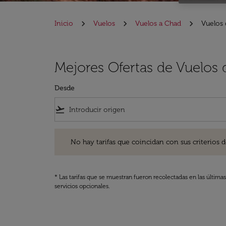
Inicio
Vuelos
Vuelos a Chad
Vuelos
Mejores Ofertas de Vuelos
Desde
flight_takeoff
No hay tarifas que coincidan con sus criterios de filtro
No hay tarifas que coincidan con sus criterios de f
* Las tarifas que se muestran fueron recolectadas en las última
servicios opcionales.