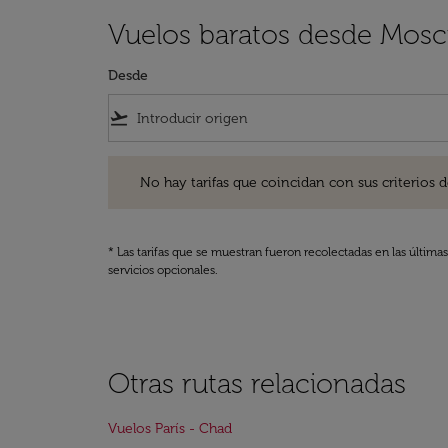
Vuelos baratos desde Mos
Desde
flight_takeoff
No hay tarifas que coincidan con sus criterios de filtro
No hay tarifas que coincidan con sus criterios de f
* Las tarifas que se muestran fueron recolectadas en las última
servicios opcionales.
Otras rutas relacionadas
Vuelos París - Chad