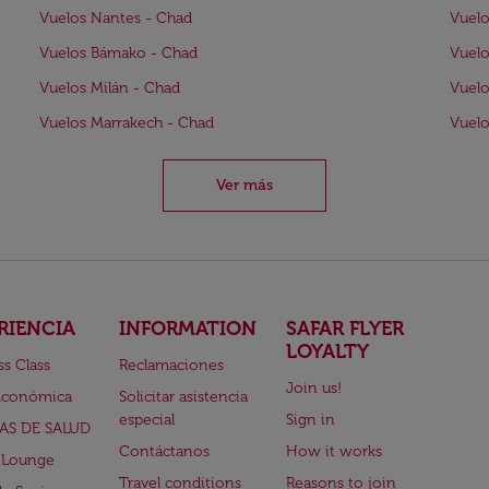
Vuelos Nantes - Chad
Vuelo
Vuelos Bámako - Chad
Vuelo
Vuelos Milán - Chad
Vuelo
Vuelos Marrakech - Chad
Vuelo
Ver más
RIENCIA
INFORMATION
SAFAR FLYER
LOYALTY
ss Class
Reclamaciones
Join us!
Económica
Solicitar asistencia
especial
Sign in
AS DE SALUD
Contáctanos
How it works
 Lounge
Travel conditions
Reasons to join