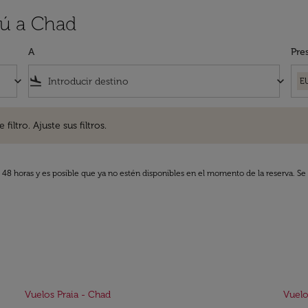
cú a Chad
A
Pre
keyboard_arrow_down
flight_land
keyboard_arrow_down
E
. Ajuste sus filtros.
iltro. Ajuste sus filtros.
s 48 horas y es posible que ya no estén disponibles en el momento de la reserva. Se 
Vuelos Praia - Chad
Vuelo