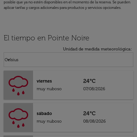
posible que ya no estén disponibles en el momento de la reserva. Se pueden
aplicar tarifas y cargos adicionales para productos y servicios opcionales.
El tiempo en Pointe Noire
Unidad de medida meteorológica
:
Weather unit option Celsius Selected
keyboard_arrow_down
Celsius
24°C
viernes
muy nuboso
07/08/2026
24°C
sábado
muy nuboso
08/08/2026