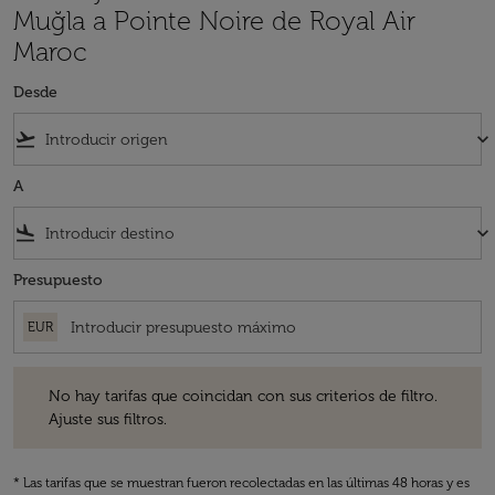
Muğla a Pointe Noire de Royal Air
Maroc
Desde
flight_takeoff
keyboard_arrow_down
A
flight_land
keyboard_arrow_down
Presupuesto
EUR
No hay tarifas que coincidan con sus criterios de filtro. Ajuste sus fil
No hay tarifas que coincidan con sus criterios de filtro.
Ajuste sus filtros.
* Las tarifas que se muestran fueron recolectadas en las últimas 48 horas y es