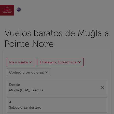

Vuelos baratos de Muğla a
Pointe Noire
expand_more
expand_more
Ida y vuelta
1 Pasajero, Economica
expand_more
Código promocional
Desde
close
Muğla (DLM), Turquía
A
Seleccionar destino