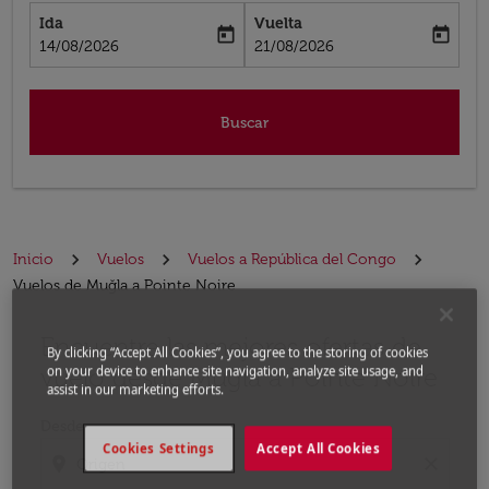
Ida
Vuelta
today
today
fc-booking-departure-date-aria-label
fc-booking-return-date-aria-label
14/08/2026
21/08/2026
Buscar
Inicio
Vuelos
Vuelos a República del Congo
Vuelos de Muğla a Pointe Noire
Encuentre las mejores ofertas de
Por favor, intente actualizar su ruta (origen y / o dest
By clicking “Accept All Cookies”, you agree to the storing of cookies
vuelo desde Muğla a Pointe Noire
on your device to enhance site navigation, analyze site usage, and
assist in our marketing efforts.
Desde
Cookies Settings
Accept All Cookies
location_on
close