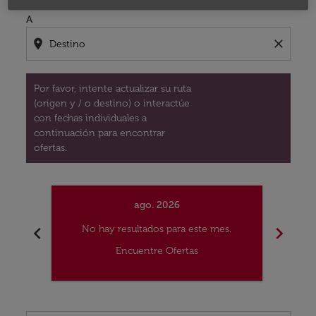
A
location_on
close
Por favor, intente actualizar su ruta
(origen y / o destino) o interactúe
con fechas individuales a
continuación para encontrar
ofertas.
ago. 2026
chevron_left
chevron_right
No hay resultados para este mes.
No
Encuentre Ofertas