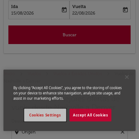
Ida
Vuelta
today
today
fc-booking-departure-date-aria-label
fc-booking-return-date-aria-label
15/08/2026
22/08/2026
Buscar
Inicio
Vuelos
Vuelos a Estados Unidos
Vuelos de
Nashville a Denver
By clicking “Accept All Cookies”, you agree to the storing of cookies
on your device to enhance site navigation, analyze site usage, and
Encuentre las mejores ofertas de
Por favor, intente actualizar su ruta (origen y / o dest
assist in our marketing efforts.
vuelo desde Nashville a Denver
Cookies Settings
Accept All Cookies
Desde
location_on
close