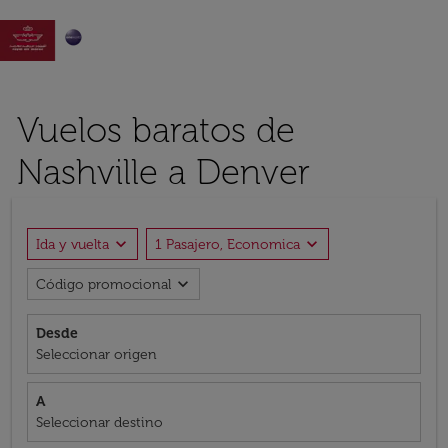

Vuelos baratos de
Nashville a Denver
expand_more
expand_more
Ida y vuelta
1 Pasajero, Economica
expand_more
Código promocional
Desde
Seleccionar origen
A
Seleccionar destino