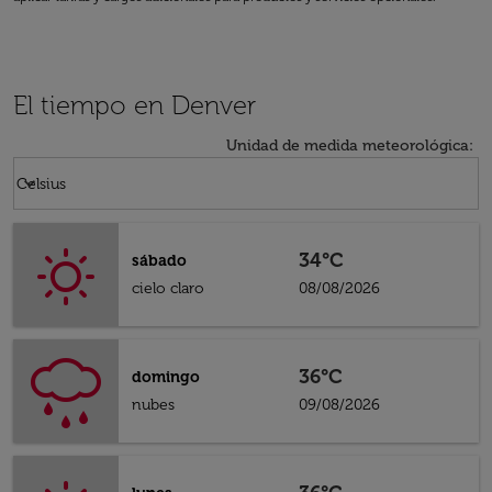
El tiempo en Denver
Unidad de medida meteorológica
:
Weather unit option Celsius Selected
keyboard_arrow_down
Celsius
34°C
sábado
cielo claro
08/08/2026
36°C
domingo
nubes
09/08/2026