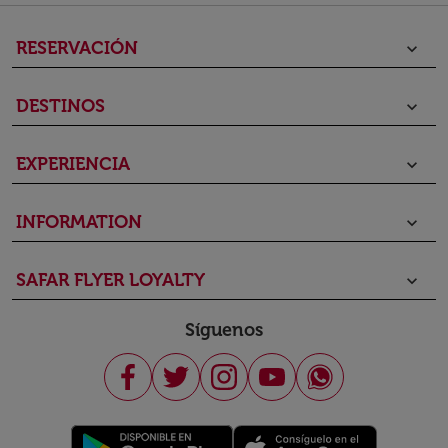
RESERVACIÓN
keyboard_arrow_down
DESTINOS
keyboard_arrow_down
EXPERIENCIA
keyboard_arrow_down
INFORMATION
keyboard_arrow_down
SAFAR FLYER LOYALTY
keyboard_arrow_down
Síguenos