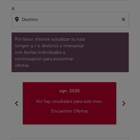
A
location_on
close
Por favor, intente actualizar su ruta
(origen y / o destino) o interactúe
con fechas individuales a
continuación para encontrar
ofertas.
ago. 2026
chevron_left
chevron_right
No hay resultados para este mes.
No
Encuentre Ofertas