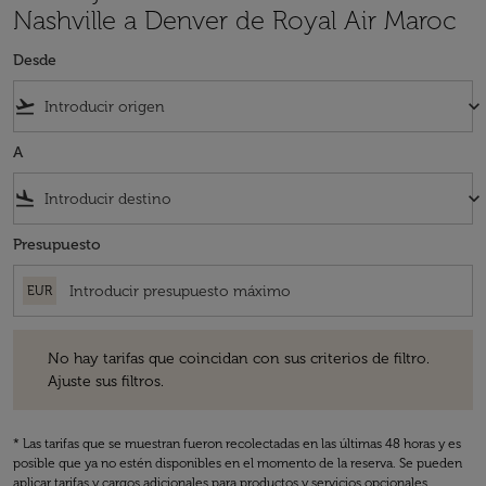
Nashville a Denver de Royal Air Maroc
Desde
flight_takeoff
keyboard_arrow_down
A
flight_land
keyboard_arrow_down
Presupuesto
EUR
No hay tarifas que coincidan con sus criterios de filtro. Ajuste sus fil
No hay tarifas que coincidan con sus criterios de filtro.
Ajuste sus filtros.
* Las tarifas que se muestran fueron recolectadas en las últimas 48 horas y es
posible que ya no estén disponibles en el momento de la reserva. Se pueden
aplicar tarifas y cargos adicionales para productos y servicios opcionales.