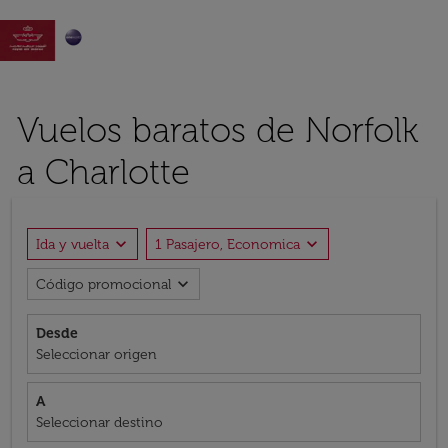

Vuelos baratos de Norfolk
a Charlotte
expand_more
expand_more
Ida y vuelta
1 Pasajero, Economica
expand_more
Código promocional
Desde
Seleccionar origen
A
Seleccionar destino