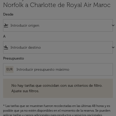
Norfolk a Charlotte de Royal Air Maroc
Desde
flight_takeoff
keyboard_arrow_down
A
flight_land
keyboard_arrow_down
Presupuesto
EUR
No hay tarifas que coincidan con sus criterios de filtro. Ajuste sus fil
No hay tarifas que coincidan con sus criterios de filtro.
Ajuste sus filtros.
* Las tarifas que se muestran fueron recolectadas en las últimas 48 horas y es
posible que ya no estén disponibles en el momento de la reserva. Se pueden
aplicar tarifas y cargos adicionales para productos y servicios opcionales.