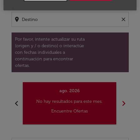
A
location_on
close
Por favor, intente actualizar su ruta
(origen y / o destino) o interactúe
con fechas individuales a
continuación para encontrar
ofertas.
ago. 2026
chevron_left
chevron_right
No hay resultados para este mes.
No
Encuentre Ofertas