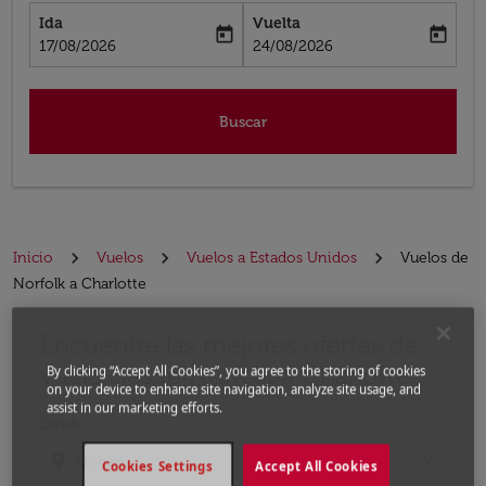
Ida
Vuelta
today
today
fc-booking-departure-date-aria-label
fc-booking-return-date-aria-label
17/08/2026
24/08/2026
Buscar
Inicio
Vuelos
Vuelos a Estados Unidos
Vuelos de
Norfolk a Charlotte
Encuentre las mejores ofertas de
Por favor, intente actualizar su ruta (origen y / o dest
vuelo desde Norfolk a Charlotte
By clicking “Accept All Cookies”, you agree to the storing of cookies
on your device to enhance site navigation, analyze site usage, and
assist in our marketing efforts.
Desde
location_on
close
Cookies Settings
Accept All Cookies