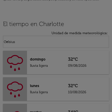
El tiempo en Charlotte
Unidad de medida meteorológica
:
Weather unit option Celsius Selected
keyboard_arrow_down
Celsius
32°C
domingo
lluvia ligera
09/08/2026
32°C
lunes
lluvia ligera
10/08/2026