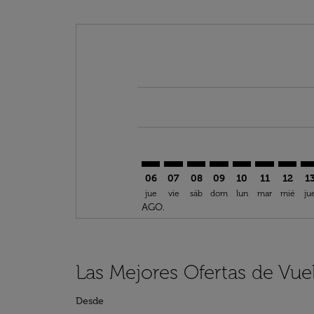
Displaying fares for agosto-2026
ORF–ORD: cmp-view-offers-discl
ORF–ORD: cmp-view-offers-d
ORF–ORD: cmp-view-offe
ORF–ORD: cmp-view-
ORF–ORD: cmp-v
ORF–ORD: c
ORF–OR
OR
06
07
08
09
10
11
12
1
jue
vie
sáb
dom
lun
mar
mié
ju
AGO.
Las Mejores Ofertas de Vue
Desde