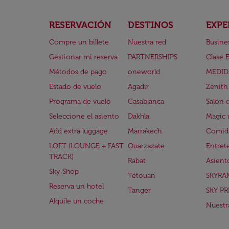
RESERVACIÓN
DESTINOS
EXPE
Compre un billete
Nuestra red
Busine
Gestionar mi reserva
PARTNERSHIPS
Clase 
Métodos de pago
oneworld
MEDID
Estado de vuelo
Agadir
Zenith
Programa de vuelo
Casablanca
Salón 
Seleccione el asiento
Dakhla
Magic 
Add extra luggage
Marrakech
Comida
LOFT (LOUNGE + FAST
Ouarzazate
Entret
TRACK)
Rabat
Asient
Sky Shop
Tétouan
SKYRA
Reserva un hotel
Tanger
SKY PR
Alquile un coche
Nuestra