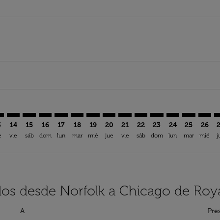
aimer. Encuentre Ofertas
isclaimer. Encuentre Ofertas
rs-disclaimer. Encuentre Ofertas
offers-disclaimer. Encuentre Ofertas
iew-offers-disclaimer. Encuentre Ofertas
mp-view-offers-disclaimer. Encuentre Ofertas
D: cmp-view-offers-disclaimer. Encuentre Ofertas
F–ORD: cmp-view-offers-disclaimer. Encuentre Ofertas
ORF–ORD: cmp-view-offers-disclaimer. Encuentre Ofertas
ORF–ORD: cmp-view-offers-disclaimer. Encuentre Ofe
ORF–ORD: cmp-view-offers-disclaimer. Encuentre
ORF–ORD: cmp-view-offers-disclaimer. Encue
ORF–ORD: cmp-view-offers-disclaimer. E
ORF–ORD: cmp-view-offers-disclaime
ORF–ORD: cmp-view-offers-discl
ORF–ORD: cmp-view-offers-
ORF–ORD: cmp-view-off
ORF–ORD: cmp-view
ORF–ORD: cmp-
ORF–ORD: 
ORF–O
O
3
14
15
16
17
18
19
20
21
22
23
24
25
26
e
vie
sáb
dom
lun
mar
mié
jue
vie
sáb
dom
lun
mar
mié
j
los desde Norfolk a Chicago de Roy
A
Pre