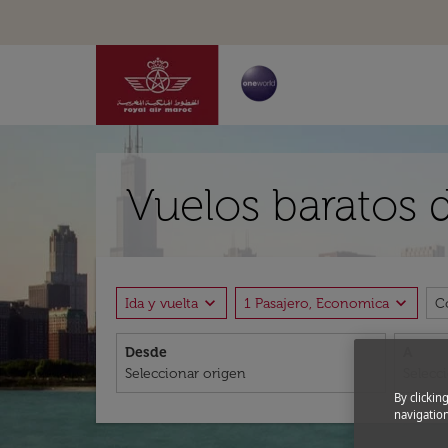
Vuelos baratos 
expand_more
expand_more
Ida y vuelta
1 Pasajero, Economica
C
Desde
A
By clickin
navigation