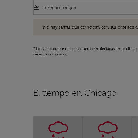
flight_takeoff
No hay tarifas que coincidan con sus criterios de filtro
No hay tarifas que coincidan con sus criterios de f
* Las tarifas que se muestran fueron recolectadas en las última
servicios opcionales.
El tiempo en Chicago