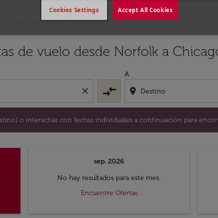
Cookies Settings
Accept All Cookies
Vuelos de Norfolk a Chicago
y / o destino) o interactúe con fechas individuales a continu
tas de vuelo desde Norfolk a Chicag
A
compare_arrows
close
location_on
destino) o interactúe con fechas individuales a continuación para encon
sep. 2026
No hay resultados para este mes.
Encuentre Ofertas