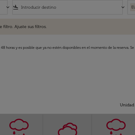
keyboard_arrow_down
flight_land
keyboard_arrow_down
E
. Ajuste sus filtros.
iltro. Ajuste sus filtros.
s 48 horas y es posible que ya no estén disponibles en el momento de la reserva. Se 
Unidad