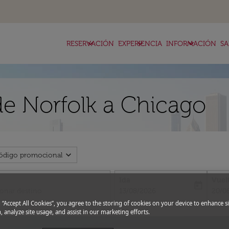
keyboard_arrow_down
keyboard_arrow_down
keyboard_arrow_down
RESERVACIÓN
EXPERIENCIA
INFORMACIÓN
SA
de Norfolk a Chicago
expand_more
ódigo promocional
Ida
Vuel
today
fc-booking-departure-date-aria-l
fc-bo
13/08/2026
20/0
g “Accept All Cookies”, you agree to the storing of cookies on your device to enhance si
, analyze site usage, and assist in our marketing efforts.