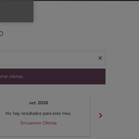
ación para encontrar ofertas.
o
close
trar ofertas.
oct. 2026
n
chevron_right
No hay resultados para este mes.
No hay resul
Encuentre Ofertas
Encue