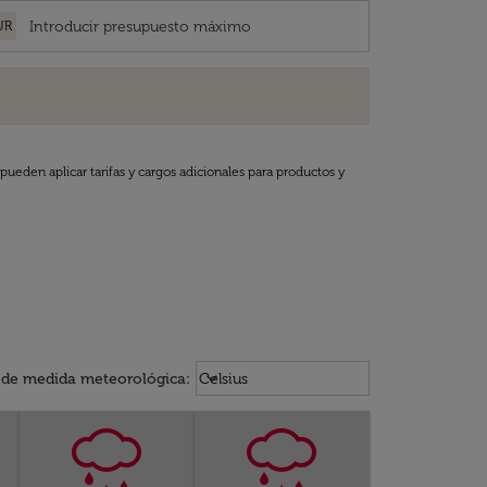
UR
pueden aplicar tarifas y cargos adicionales para productos y
Weather unit option Celsius Select
keyboard_arrow_down
 de medida meteorológica
:
Celsius