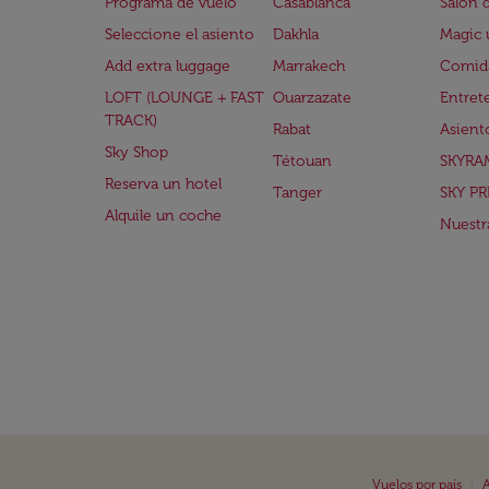
Programa de vuelo
Casablanca
Salón 
Seleccione el asiento
Dakhla
Magic 
Add extra luggage
Marrakech
Comida
LOFT (LOUNGE + FAST
Ouarzazate
Entret
TRACK)
Rabat
Asient
Sky Shop
Tétouan
SKYRA
Reserva un hotel
Tanger
SKY PR
Alquile un coche
Nuestra
|
Vuelos por país
A