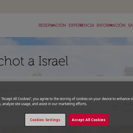
keyboard_arrow_down
keyboard_arrow_down
keyboard_arrow_down
RESERVACIÓN
EXPERIENCIA
INFORMACIÓN
SA
hot a Israel
expand_more
ódigo promocional
g “Accept All Cookies”, you agree to the storing of cookies on your device to enhance si
, analyze site usage, and assist in our marketing efforts.
Ida
Vuel
today
fc-booking-departure-date-aria-l
fc-bo
16/08/2026
23/0
Cookies Settings
Accept All Cookies