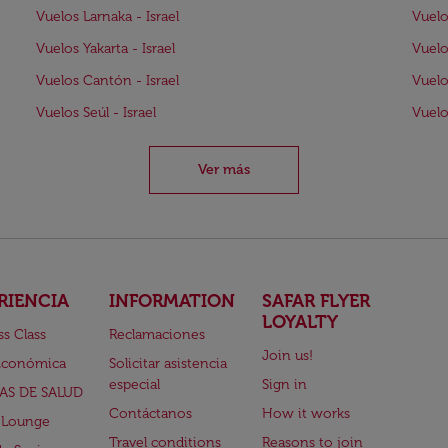
Vuelos Larnaka - Israel
Vuelo
Vuelos Yakarta - Israel
Vuelo
Vuelos Cantón - Israel
Vuelo
Vuelos Seúl - Israel
Vuelo
Ver más
RIENCIA
INFORMATION
SAFAR FLYER
LOYALTY
ss Class
Reclamaciones
Join us!
Económica
Solicitar asistencia
especial
Sign in
AS DE SALUD
Contáctanos
How it works
 Lounge
Travel conditions
Reasons to join