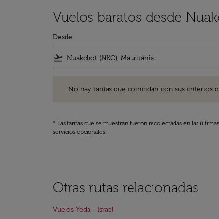
Vuelos baratos desde Nuakc
Desde
flight_takeoff
No hay tarifas que coincidan con sus criterios de filtro
No hay tarifas que coincidan con sus criterios de f
* Las tarifas que se muestran fueron recolectadas en las última
servicios opcionales.
Otras rutas relacionadas
Vuelos Yeda - Israel