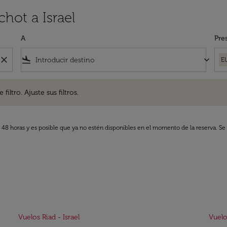
hot a Israel
A
Pre
close
flight_land
keyboard_arrow_down
E
. Ajuste sus filtros.
iltro. Ajuste sus filtros.
s 48 horas y es posible que ya no estén disponibles en el momento de la reserva. Se 
Vuelos Riad - Israel
Vuelo