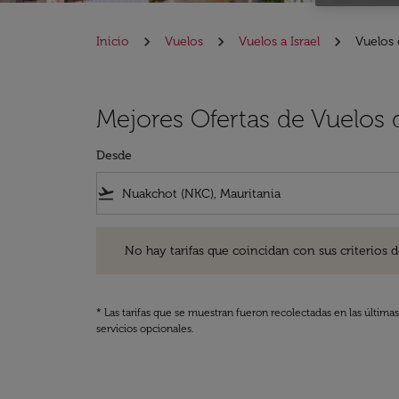
Inicio
Vuelos
Vuelos a Israel
Vuelos 
Mejores Ofertas de Vuelos 
Desde
flight_takeoff
No hay tarifas que coincidan con sus criterios de filtro
No hay tarifas que coincidan con sus criterios de f
* Las tarifas que se muestran fueron recolectadas en las última
servicios opcionales.