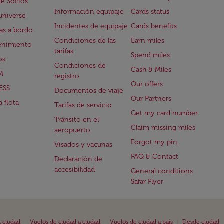
de Socios
Información equipaje
Cards status
universe
Incidentes de equipaje
Cards benefits
s a bordo
Condiciones de las
Earn miles
enimiento
tarifas
Spend miles
os
Condiciones de
Cash & Miles
M
registro
Our offers
ESS
Documentos de viaje
Our Partners
 flota
Tarifas de servicio
Get my card number
Tránsito en el
Claim missing miles
aeropuerto
Forgot my pin
Visados y vacunas
FAQ & Contact
Declaración de
accesibilidad
General conditions
Safar Flyer
|
|
|
 ciudad
Vuelos de ciudad a ciudad
Vuelos de ciudad a país
Desde ciudad