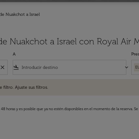
de Nuakchot a Israel
de Nuakchot a Israel con Royal Air 
A
Pre
close
flight_land
keyboard_arrow_down
E
. Ajuste sus filtros.
iltro. Ajuste sus filtros.
s 48 horas y es posible que ya no estén disponibles en el momento de la reserva. Se 