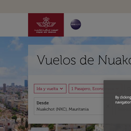
Vuelos de Nuakc
expand_more
expand_more
Ida y vuelta
1 Pasajero, Economica
C
By clickin
navigation
Desde
A
close