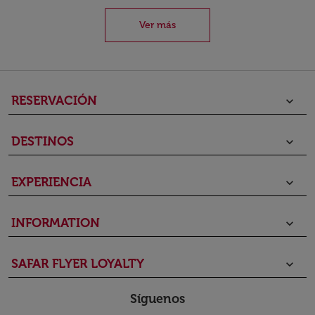
Ver más
RESERVACIÓN
keyboard_arrow_down
DESTINOS
keyboard_arrow_down
EXPERIENCIA
keyboard_arrow_down
INFORMATION
keyboard_arrow_down
SAFAR FLYER LOYALTY
keyboard_arrow_down
Síguenos