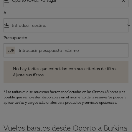
flight_takeoff
close
A
flight_land
keyboard_arrow_down
Presupuesto
EUR
No hay tarifas que coincidan con sus criterios de filtro. Ajuste sus fil
No hay tarifas que coincidan con sus criterios de filtro.
Ajuste sus filtros.
* Las tarifas que se muestran fueron recolectadas en las últimas 48 horas y es
posible que ya no estén disponibles en el momento de la reserva. Se pueden
aplicar tarifas y cargos adicionales para productos y servicios opcionales.
Vuelos baratos desde Oporto a Burkina