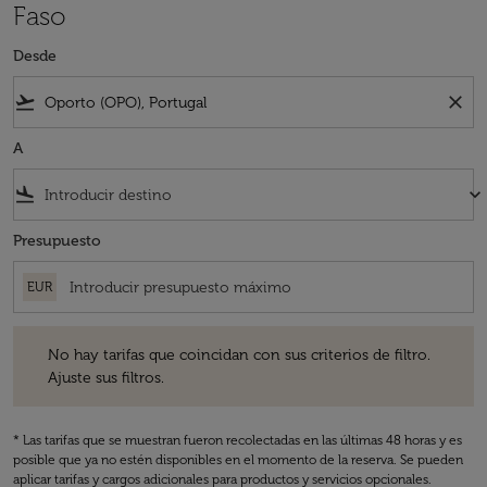
Faso
Desde
flight_takeoff
close
A
flight_land
keyboard_arrow_down
Presupuesto
EUR
No hay tarifas que coincidan con sus criterios de filtro. Ajuste sus fil
No hay tarifas que coincidan con sus criterios de filtro.
Ajuste sus filtros.
* Las tarifas que se muestran fueron recolectadas en las últimas 48 horas y es
posible que ya no estén disponibles en el momento de la reserva. Se pueden
aplicar tarifas y cargos adicionales para productos y servicios opcionales.