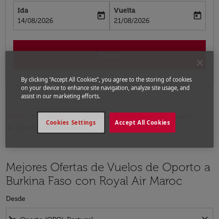
Ida
Vuelta
today
today
fc-booking-departure-date-aria-label
fc-booking-return-date-aria-label
14/08/2026
21/08/2026
Buscar
By clicking “Accept All Cookies”, you agree to the storing of cookies
on your device to enhance site navigation, analyze site usage, and
assist in our marketing efforts.
Inicio
Vuelos
Vuelos a Burkina Faso
Vuelos
Cookies Settings
Accept All Cookies
de Oporto a Burkina Faso
Mejores Ofertas de Vuelos de Oporto a
Burkina Faso con Royal Air Maroc
Desde