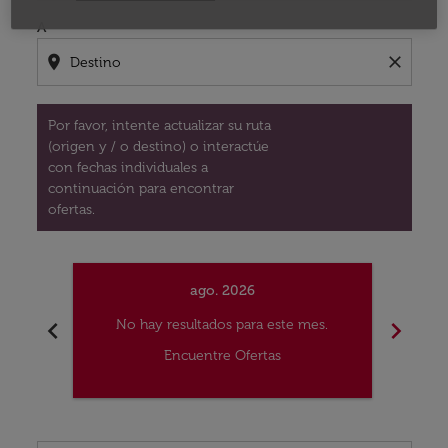
A
location_on
close
Por favor, intente actualizar su ruta
(origen y / o destino) o interactúe
con fechas individuales a
continuación para encontrar
ofertas.
ago. 2026
chevron_left
chevron_right
No hay resultados para este mes.
No
Encuentre Ofertas