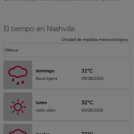
El tiempo en Nashville
Unidad de medida meteorológica
:
Weather unit option Celsius Selected
keyboard_arrow_down
Celsius
31°C
domingo
lluvia ligera
09/08/2026
32°C
lunes
cielo claro
10/08/2026