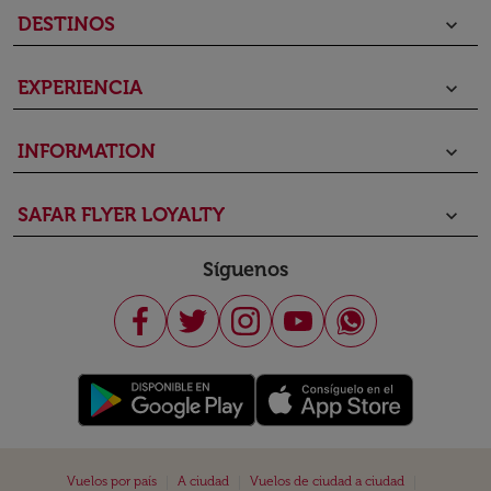
DESTINOS
keyboard_arrow_down
EXPERIENCIA
keyboard_arrow_down
INFORMATION
keyboard_arrow_down
SAFAR FLYER LOYALTY
keyboard_arrow_down
Síguenos
|
|
|
Vuelos por país
A ciudad
Vuelos de ciudad a ciudad