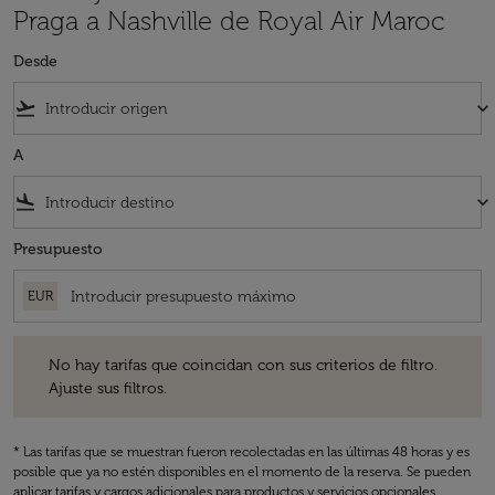
Praga a Nashville de Royal Air Maroc
Desde
flight_takeoff
keyboard_arrow_down
A
flight_land
keyboard_arrow_down
Presupuesto
EUR
No hay tarifas que coincidan con sus criterios de filtro. Ajuste sus fil
No hay tarifas que coincidan con sus criterios de filtro.
Ajuste sus filtros.
* Las tarifas que se muestran fueron recolectadas en las últimas 48 horas y es
posible que ya no estén disponibles en el momento de la reserva. Se pueden
aplicar tarifas y cargos adicionales para productos y servicios opcionales.