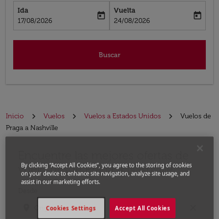
Ida
Vuelta
today
today
fc-booking-departure-date-aria-label
fc-booking-return-date-aria-label
17/08/2026
24/08/2026
Buscar
Inicio
Vuelos
Vuelos a Estados Unidos
Vuelos de
Praga a Nashville
Encuentre las mejores ofertas de
Por favor, intente actualizar su ruta (origen y / o dest
By clicking “Accept All Cookies”, you agree to the storing of cookies
vuelo desde Praga a Nashville
on your device to enhance site navigation, analyze site usage, and
assist in our marketing efforts.
Desde
location_on
close
Cookies Settings
Accept All Cookies