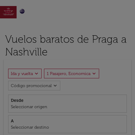

Vuelos baratos de Praga a
Nashville
expand_more
expand_more
Ida y vuelta
1 Pasajero, Economica
expand_more
Código promocional
Desde
Seleccionar origen
A
Seleccionar destino