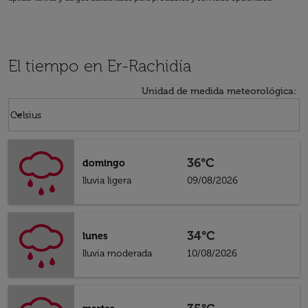
El tiempo en Er-Rachidía
Unidad de medida meteorológica
:
Weather unit option Celsius Selected
keyboard_arrow_down
Celsius
36°C
domingo
lluvia ligera
09/08/2026
34°C
lunes
lluvia moderada
10/08/2026