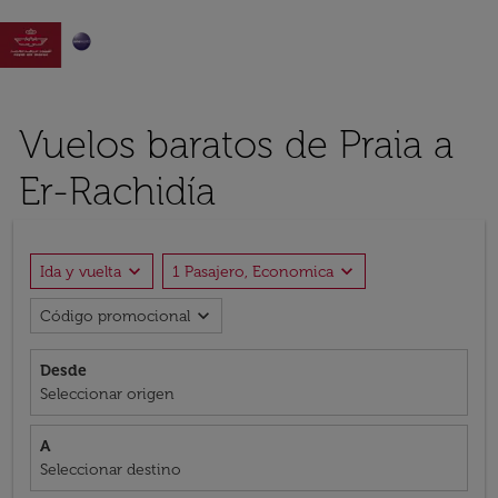

Vuelos baratos de Praia a
Er-Rachidía
expand_more
expand_more
Ida y vuelta
1 Pasajero, Economica
expand_more
Código promocional
Desde
Seleccionar origen
A
Seleccionar destino