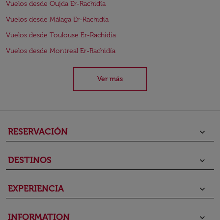
Vuelos desde Oujda Er-Rachidía
Vuelos desde Málaga Er-Rachidía
Vuelos desde Toulouse Er-Rachidía
Vuelos desde Montreal Er-Rachidía
Ver más
RESERVACIÓN
keyboard_arrow_down
DESTINOS
keyboard_arrow_down
EXPERIENCIA
keyboard_arrow_down
INFORMATION
keyboard_arrow_down