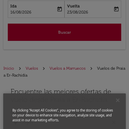
Ida
Vuelta
today
today
fc-booking-departure-date-aria-label
fc-booking-return-date-aria-label
16/08/2026
23/08/2026
Buscar
Inicio
Vuelos
Vuelos a Marruecos
Vuelos de Praia
a Er-Rachidía
Encuentre las mejores ofertas de
Por favor, intente actualizar su ruta (origen y / o dest
vuelo desde Praia a Er-Rachidía
By clicking “Accept All Cookies”, you agree to the storing of cookies
Desde
on your device to enhance site navigation, analyze site usage, and
assist in our marketing efforts.
location_on
close