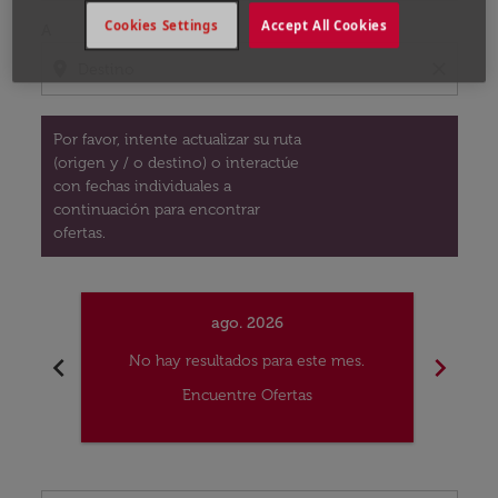
Cookies Settings
Accept All Cookies
A
location_on
close
Por favor, intente actualizar su ruta
(origen y / o destino) o interactúe
con fechas individuales a
continuación para encontrar
ofertas.
ago. 2026
chevron_left
chevron_right
No hay resultados para este mes.
No
Encuentre Ofertas