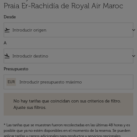
Praia Er-Rachidía de Royal Air Maroc
Desde
flight_takeoff
keyboard_arrow_down
A
flight_land
keyboard_arrow_down
Presupuesto
EUR
No hay tarifas que coincidan con sus criterios de filtro. Ajuste sus fil
No hay tarifas que coincidan con sus criterios de filtro.
Ajuste sus filtros.
* Las tarifas que se muestran fueron recolectadas en las últimas 48 horas y es
posible que ya no estén disponibles en el momento de la reserva. Se pueden
aplicar tarifas y cargos adicionales para productos y servicios opcionales.