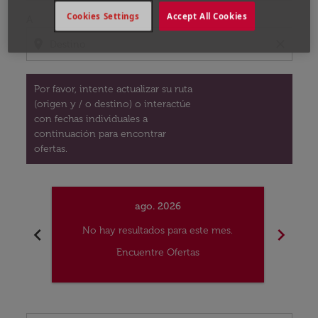
Cookies Settings
Accept All Cookies
A
location_on
close
Por favor, intente actualizar su ruta
(origen y / o destino) o interactúe
con fechas individuales a
continuación para encontrar
ofertas.
ago. 2026
chevron_left
chevron_right
No hay resultados para este mes.
No
Encuentre Ofertas