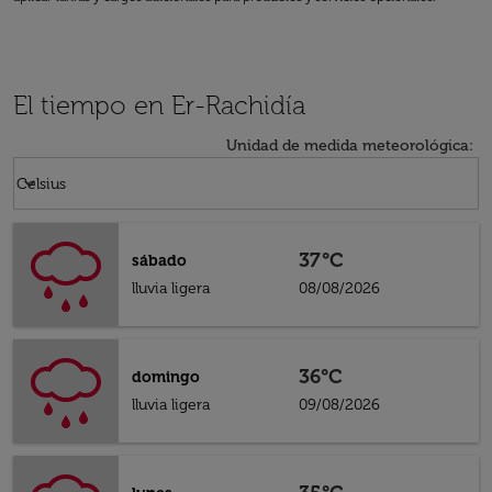
El tiempo en Er-Rachidía
Unidad de medida meteorológica
:
Weather unit option Celsius Selected
keyboard_arrow_down
Celsius
37°C
sábado
lluvia ligera
08/08/2026
36°C
domingo
lluvia ligera
09/08/2026