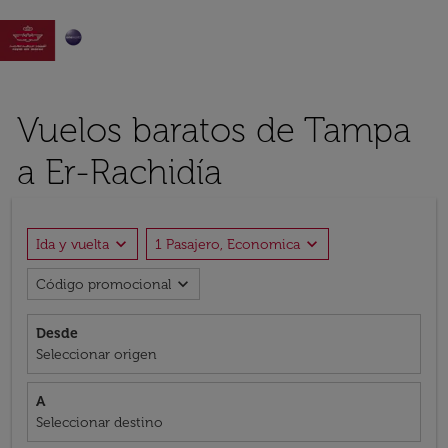

Vuelos baratos de Tampa
a Er-Rachidía
expand_more
expand_more
Ida y vuelta
1 Pasajero, Economica
expand_more
Código promocional
Desde
Seleccionar origen
A
Seleccionar destino