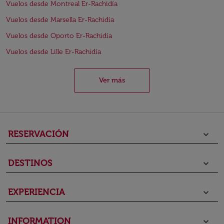
Vuelos desde Montreal Er-Rachidía
Vuelos desde Marsella Er-Rachidía
Vuelos desde Oporto Er-Rachidía
Vuelos desde Lille Er-Rachidía
Ver más
RESERVACIÓN
keyboard_arrow_down
DESTINOS
keyboard_arrow_down
EXPERIENCIA
keyboard_arrow_down
INFORMATION
keyboard_arrow_down