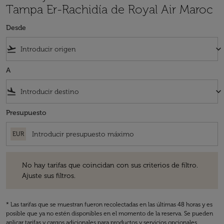
Tampa Er-Rachidía de Royal Air Maroc
Desde
flight_takeoff
keyboard_arrow_down
A
flight_land
keyboard_arrow_down
Presupuesto
EUR
No hay tarifas que coincidan con sus criterios de filtro. Ajuste sus fil
No hay tarifas que coincidan con sus criterios de filtro.
Ajuste sus filtros.
* Las tarifas que se muestran fueron recolectadas en las últimas 48 horas y es
posible que ya no estén disponibles en el momento de la reserva. Se pueden
aplicar tarifas y cargos adicionales para productos y servicios opcionales.