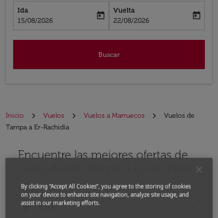
Ida
Vuelta
today
today
fc-booking-departure-date-aria-label
fc-booking-return-date-aria-label
15/08/2026
22/08/2026
Buscar
Inicio
Vuelos
Vuelos a Marruecos
Vuelos de
Tampa a Er-Rachidía
Encuentre las mejores ofertas de
Por favor, intente actualizar su ruta (origen y / o dest
vuelo desde Tampa a Er-Rachidía
By clicking “Accept All Cookies”, you agree to the storing of cookies
Desde
on your device to enhance site navigation, analyze site usage, and
assist in our marketing efforts.
location_on
close