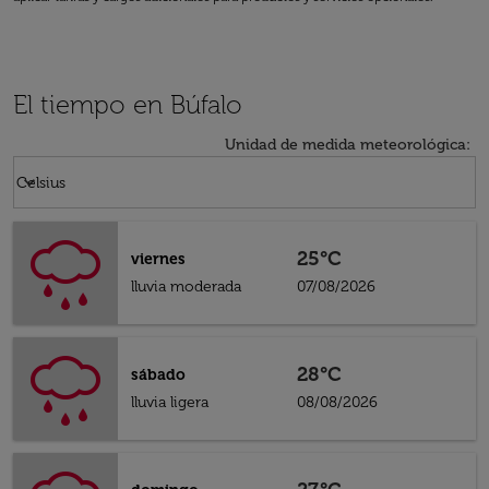
El tiempo en Búfalo
Unidad de medida meteorológica
:
Weather unit option Celsius Selected
keyboard_arrow_down
Celsius
25°C
viernes
lluvia moderada
07/08/2026
28°C
sábado
lluvia ligera
08/08/2026