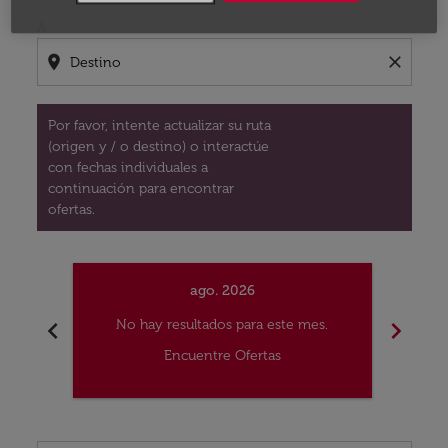
A
location_on
close
Por favor, intente actualizar su ruta
(origen y / o destino) o interactúe
con fechas individuales a
continuación para encontrar
ofertas.
ago. 2026
chevron_left
chevron_right
No hay resultados para este mes.
No
Encuentre Ofertas