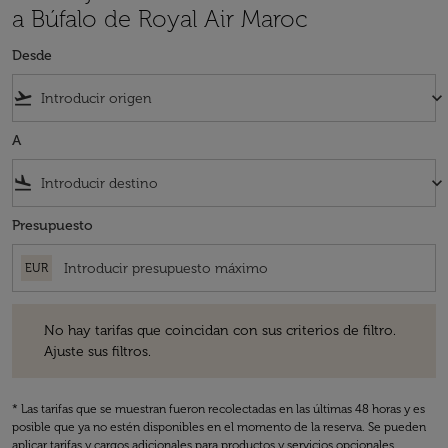
a Búfalo de Royal Air Maroc
Desde
flight_takeoff
keyboard_arrow_down
A
flight_land
keyboard_arrow_down
Presupuesto
EUR
No hay tarifas que coincidan con sus criterios de filtro. Ajuste sus fil
No hay tarifas que coincidan con sus criterios de filtro.
Ajuste sus filtros.
* Las tarifas que se muestran fueron recolectadas en las últimas 48 horas y es
posible que ya no estén disponibles en el momento de la reserva. Se pueden
aplicar tarifas y cargos adicionales para productos y servicios opcionales.