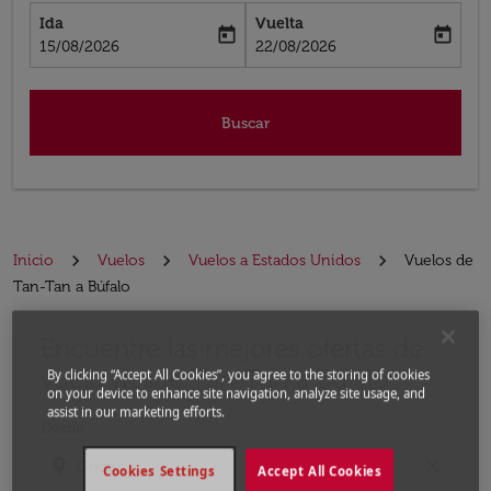
Ida
Vuelta
today
today
fc-booking-departure-date-aria-label
fc-booking-return-date-aria-label
15/08/2026
22/08/2026
Buscar
Inicio
Vuelos
Vuelos a Estados Unidos
Vuelos de
Tan-Tan a Búfalo
Encuentre las mejores ofertas de
Por favor, intente actualizar su ruta (origen y / o dest
vuelo desde Tan-Tan a Búfalo
By clicking “Accept All Cookies”, you agree to the storing of cookies
on your device to enhance site navigation, analyze site usage, and
assist in our marketing efforts.
Desde
location_on
close
Cookies Settings
Accept All Cookies