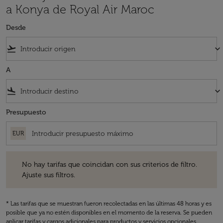
a Konya de Royal Air Maroc
Desde
flight_takeoff
keyboard_arrow_down
A
flight_land
keyboard_arrow_down
Presupuesto
EUR
No hay tarifas que coincidan con sus criterios de filtro. Ajuste sus fil
No hay tarifas que coincidan con sus criterios de filtro.
Ajuste sus filtros.
* Las tarifas que se muestran fueron recolectadas en las últimas 48 horas y es
posible que ya no estén disponibles en el momento de la reserva. Se pueden
aplicar tarifas y cargos adicionales para productos y servicios opcionales.