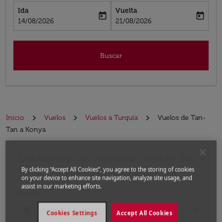
Ida
Vuelta
today
today
fc-booking-departure-date-aria-label
fc-booking-return-date-aria-label
14/08/2026
21/08/2026
Buscar
Inicio
Vuelos
Vuelos a Turquía
Vuelos de Tan-
Tan a Konya
Encuentre las mejores ofertas de
Por favor, intente actualizar su ruta (origen y / o dest
vuelo desde Tan-Tan a Konya
By clicking “Accept All Cookies”, you agree to the storing of cookies
on your device to enhance site navigation, analyze site usage, and
assist in our marketing efforts.
Desde
location_on
close
Cookies Settings
Accept All Cookies