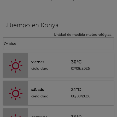
El tiempo en Konya
Unidad de medida meteorológica
:
Weather unit option Celsius Selected
keyboard_arrow_down
Celsius
30°C
viernes
cielo claro
07/08/2026
31°C
sábado
cielo claro
08/08/2026