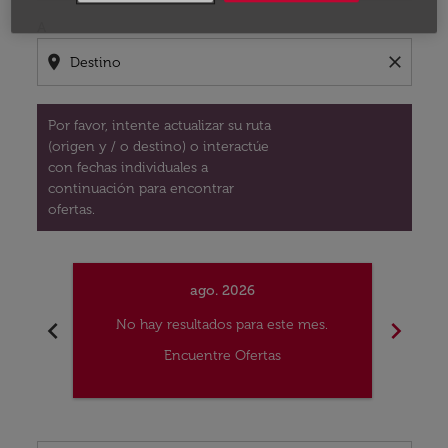
A
location_on
close
Por favor, intente actualizar su ruta
(origen y / o destino) o interactúe
con fechas individuales a
continuación para encontrar
ofertas.
ago. 2026
chevron_left
chevron_right
No hay resultados para este mes.
No
Encuentre Ofertas