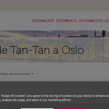
keyboard_arrow_down
keyboard_arrow_down
keyboard_arrow_down
RESERVACIÓN
EXPERIENCIA
INFORMACIÓN
SA
de Tan-Tan a Oslo
expand_more
ódigo promocional
Ida
Vuel
today
fc-booking-departure-date-aria-l
fc-bo
15/08/2026
22/0
g “Accept All Cookies”, you agree to the storing of cookies on your device to enhance si
, analyze site usage, and assist in our marketing efforts.