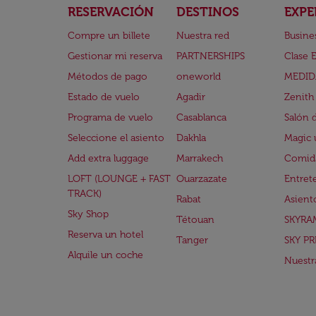
RESERVACIÓN
DESTINOS
EXPE
Compre un billete
Nuestra red
Busine
Gestionar mi reserva
PARTNERSHIPS
Clase 
Métodos de pago
oneworld
MEDID
Estado de vuelo
Agadir
Zenith
Programa de vuelo
Casablanca
Salón 
Seleccione el asiento
Dakhla
Magic 
Add extra luggage
Marrakech
Comida
LOFT (LOUNGE + FAST
Ouarzazate
Entret
TRACK)
Rabat
Asient
Sky Shop
Tétouan
SKYRA
Reserva un hotel
Tanger
SKY PR
Alquile un coche
Nuestra