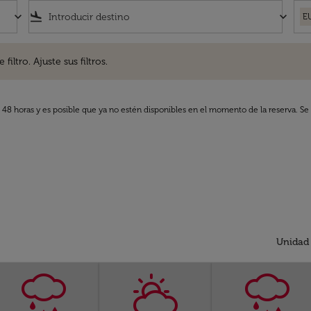
keyboard_arrow_down
flight_land
keyboard_arrow_down
E
. Ajuste sus filtros.
iltro. Ajuste sus filtros.
s 48 horas y es posible que ya no estén disponibles en el momento de la reserva. Se 
Unidad