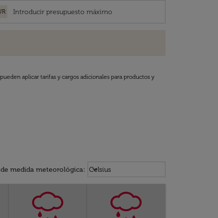
UR
pueden aplicar tarifas y cargos adicionales para productos y
Weather unit option Celsius Select
keyboard_arrow_down
 de medida meteorológica
:
Celsius