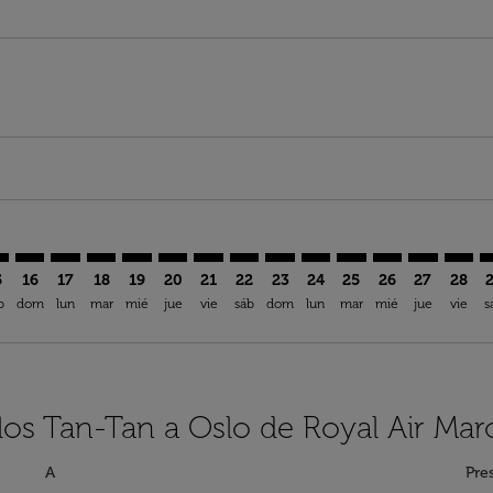
imer. Encuentre Ofertas
sclaimer. Encuentre Ofertas
s-disclaimer. Encuentre Ofertas
ffers-disclaimer. Encuentre Ofertas
iew-offers-disclaimer. Encuentre Ofertas
mp-view-offers-disclaimer. Encuentre Ofertas
L: cmp-view-offers-disclaimer. Encuentre Ofertas
A–OSL: cmp-view-offers-disclaimer. Encuentre Ofertas
TTA–OSL: cmp-view-offers-disclaimer. Encuentre Ofertas
TTA–OSL: cmp-view-offers-disclaimer. Encuentre Ofer
TTA–OSL: cmp-view-offers-disclaimer. Encuentre 
TTA–OSL: cmp-view-offers-disclaimer. Encuen
TTA–OSL: cmp-view-offers-disclaimer. E
TTA–OSL: cmp-view-offers-disclaime
TTA–OSL: cmp-view-offers-discl
TTA–OSL: cmp-view-offers-d
TTA–OSL: cmp-view-offe
TTA–OSL: cmp-view-
TTA–OSL: cmp-v
TTA–OSL: 
TTA–O
T
5
16
17
18
19
20
21
22
23
24
25
26
27
28
b
dom
lun
mar
mié
jue
vie
sáb
dom
lun
mar
mié
jue
vie
s
los Tan-Tan a Oslo de Royal Air Mar
A
Pre