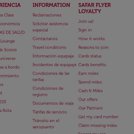
RIENCIA
INFORMATION
SAFAR FLYER
LOYALTY
ss Class
Reclamaciones
Join us!
Económica
Solicitar asistencia
especial
Sign in
AS DE SALUD
Contáctanos
How it works
 Lounge
Travel conditions
Reasons to join
de Socios
Información equipaje
Cards status
universe
Incidentes de equipaje
Cards benefits
s a bordo
Condiciones de las
Earn miles
enimiento
tarifas
Spend miles
os
Condiciones de
Cash & Miles
M
registro
Our offers
ESS
Documentos de viaje
Our Partners
 flota
Tarifas de servicio
Get my card number
Tránsito en el
Claim missing miles
aeropuerto