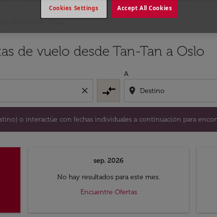
Cookies Settings
Accept All Cookies
los de Tan-Tan a Oslo
y / o destino) o interactúe con fechas individuales a continu
tas de vuelo desde Tan-Tan a Oslo
A
compare_arrows
close
location_on
destino) o interactúe con fechas individuales a continuación para encon
sep. 2026
No hay resultados para este mes.
Encuentre Ofertas