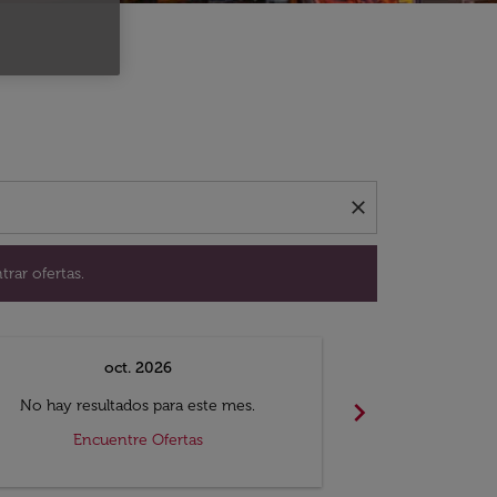
ación para encontrar ofertas.
close
trar ofertas.
oct. 2026
n
chevron_right
No hay resultados para este mes.
No hay resul
Encuentre Ofertas
Encue