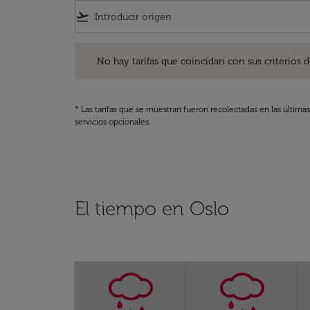
flight_takeoff
No hay tarifas que coincidan con sus criterios de filtro
No hay tarifas que coincidan con sus criterios de f
* Las tarifas que se muestran fueron recolectadas en las última
servicios opcionales.
El tiempo en Oslo