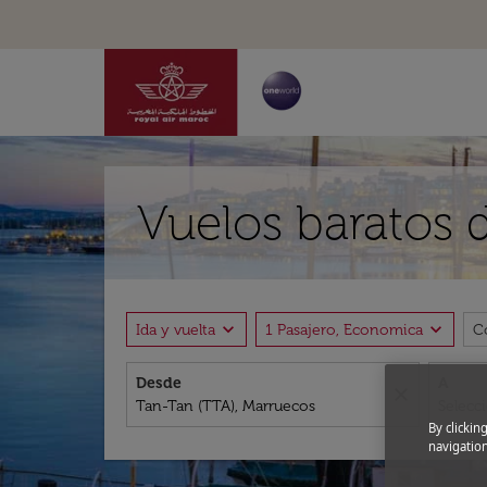
Vuelos baratos 
expand_more
expand_more
Ida y vuelta
1 Pasajero, Economica
C
Desde
A
close
By clickin
navigation