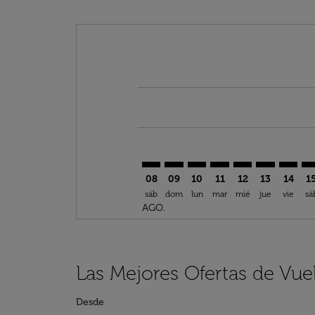
Displaying fares for agosto-2026
TTA–OSL: cmp-view-offers-discla
TTA–OSL: cmp-view-offers-di
TTA–OSL: cmp-view-offer
TTA–OSL: cmp-view-o
TTA–OSL: cmp-v
TTA–OSL: c
TTA–OS
TT
08
09
10
11
12
13
14
1
sáb
dom
lun
mar
mié
jue
vie
sá
AGO.
Las Mejores Ofertas de Vue
Desde