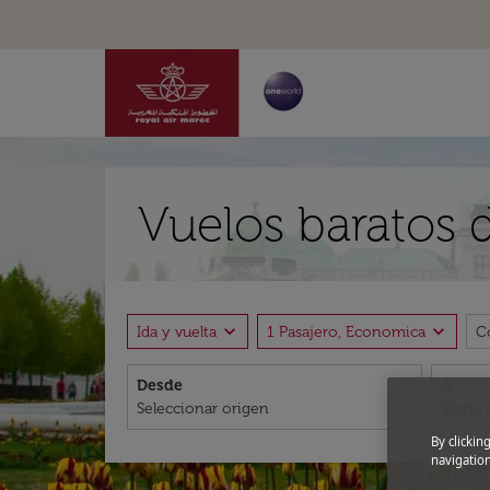
Vuelos baratos d
expand_more
expand_more
Ida y vuelta
1 Pasajero, Economica
C
Desde
A
By clickin
navigation