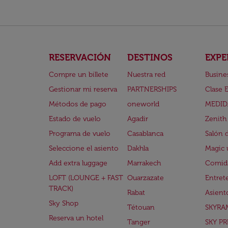
RESERVACIÓN
DESTINOS
EXPE
Compre un billete
Nuestra red
Busine
Gestionar mi reserva
PARTNERSHIPS
Clase 
Métodos de pago
oneworld
MEDID
Estado de vuelo
Agadir
Zenith
Programa de vuelo
Casablanca
Salón 
Seleccione el asiento
Dakhla
Magic 
Add extra luggage
Marrakech
Comida
LOFT (LOUNGE + FAST
Ouarzazate
Entret
TRACK)
Rabat
Asient
Sky Shop
Tétouan
SKYRA
Reserva un hotel
Tanger
SKY PR