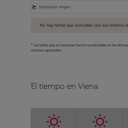
flight_takeoff
No hay tarifas que coincidan con sus criterios de filtro
No hay tarifas que coincidan con sus criterios de f
* Las tarifas que se muestran fueron recolectadas en las última
servicios opcionales.
El tiempo en Viena