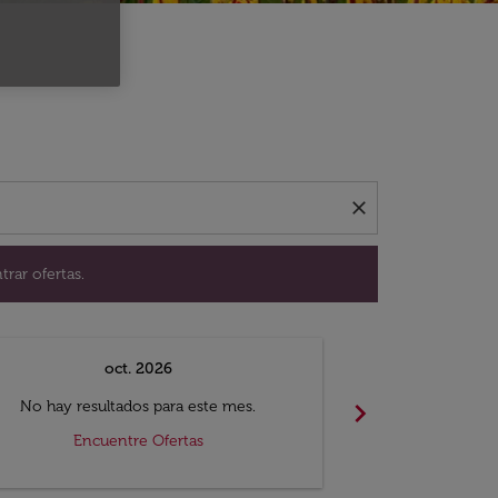
ación para encontrar ofertas.
close
trar ofertas.
oct. 2026
n
chevron_right
No hay resultados para este mes.
No hay resul
Encuentre Ofertas
Encue