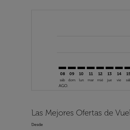
Displaying fares for agosto-2026
TLV–VIE: cmp-view-offers-discla
TLV–VIE: cmp-view-offers-di
TLV–VIE: cmp-view-offer
TLV–VIE: cmp-view-o
TLV–VIE: cmp-vi
TLV–VIE: c
TLV–VI
TL
08
09
10
11
12
13
14
1
sáb
dom
lun
mar
mié
jue
vie
sá
AGO.
Las Mejores Ofertas de Vue
Desde