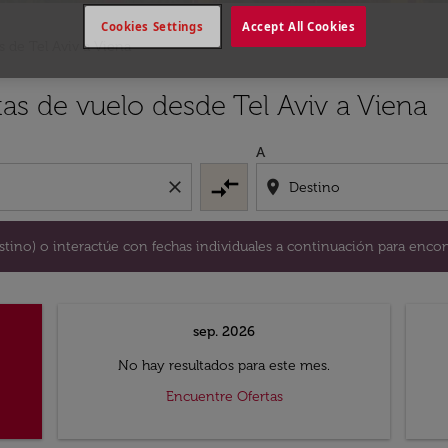
Cookies Settings
Accept All Cookies
s de Tel Aviv a Viena
y / o destino) o interactúe con fechas individuales a continu
as de vuelo desde Tel Aviv a Viena
A
compare_arrows
close
location_on
destino) o interactúe con fechas individuales a continuación para encon
sep. 2026
No hay resultados para este mes.
Encuentre Ofertas