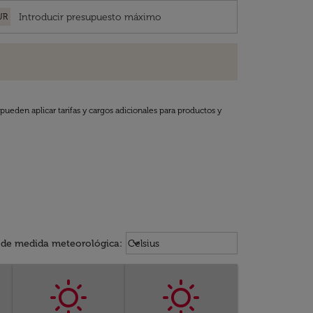
UR
pueden aplicar tarifas y cargos adicionales para productos y
Weather unit option Celsius Select
keyboard_arrow_down
 de medida meteorológica
:
Celsius