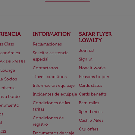
RIENCIA
INFORMATION
SAFAR FLYER
LOYALTY
ss Class
Reclamaciones
Join us!
Económica
Solicitar asistencia
especial
Sign in
AS DE SALUD
Contáctanos
How it works
 Lounge
Travel conditions
Reasons to join
de Socios
Información equipaje
Cards status
universe
Incidentes de equipaje
Cards benefits
s a bordo
Condiciones de las
Earn miles
enimiento
tarifas
Spend miles
os
Condiciones de
Cash & Miles
M
registro
Our offers
ESS
Documentos de viaje