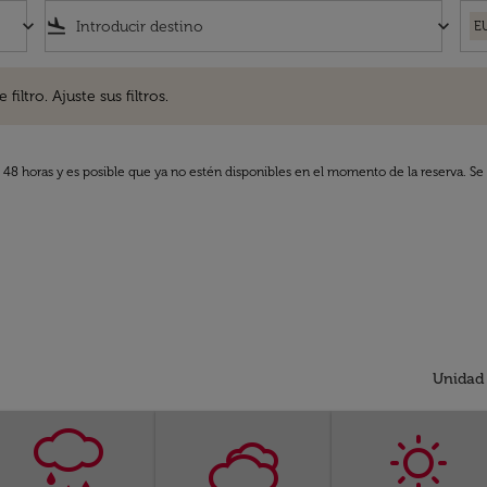
keyboard_arrow_down
flight_land
keyboard_arrow_down
E
. Ajuste sus filtros.
iltro. Ajuste sus filtros.
s 48 horas y es posible que ya no estén disponibles en el momento de la reserva. Se 
Unidad