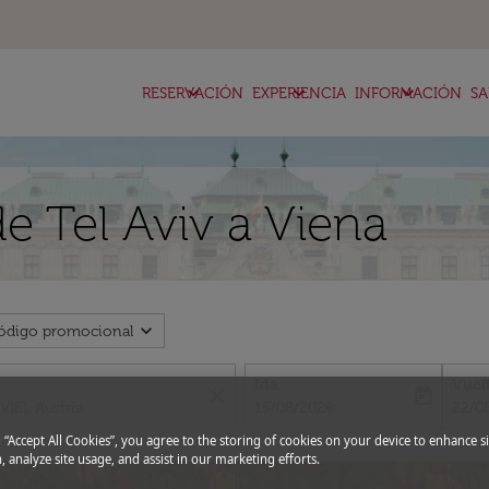
keyboard_arrow_down
keyboard_arrow_down
keyboard_arrow_down
RESERVACIÓN
EXPERIENCIA
INFORMACIÓN
SA
e Tel Aviv a Viena
expand_more
ódigo promocional
Ida
Vuel
close
today
fc-booking-departure-date-aria-l
fc-bo
15/08/2026
22/0
g “Accept All Cookies”, you agree to the storing of cookies on your device to enhance si
, analyze site usage, and assist in our marketing efforts.