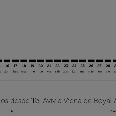
imer. Encuentre Ofertas
sclaimer. Encuentre Ofertas
s-disclaimer. Encuentre Ofertas
ffers-disclaimer. Encuentre Ofertas
ew-offers-disclaimer. Encuentre Ofertas
mp-view-offers-disclaimer. Encuentre Ofertas
E: cmp-view-offers-disclaimer. Encuentre Ofertas
V–VIE: cmp-view-offers-disclaimer. Encuentre Ofertas
TLV–VIE: cmp-view-offers-disclaimer. Encuentre Ofertas
TLV–VIE: cmp-view-offers-disclaimer. Encuentre Ofert
TLV–VIE: cmp-view-offers-disclaimer. Encuentre 
TLV–VIE: cmp-view-offers-disclaimer. Encuen
TLV–VIE: cmp-view-offers-disclaimer. En
TLV–VIE: cmp-view-offers-disclaimer
TLV–VIE: cmp-view-offers-discla
TLV–VIE: cmp-view-offers-d
TLV–VIE: cmp-view-offe
TLV–VIE: cmp-view-
TLV–VIE: cmp-v
TLV–VIE: c
TLV–V
T
5
16
17
18
19
20
21
22
23
24
25
26
27
28
b
dom
lun
mar
mié
jue
vie
sáb
dom
lun
mar
mié
jue
vie
s
los desde Tel Aviv a Viena de Royal 
A
Pre