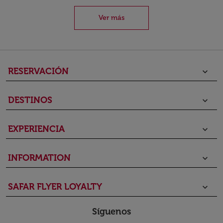
Ver más
RESERVACIÓN
keyboard_arrow_down
DESTINOS
keyboard_arrow_down
EXPERIENCIA
keyboard_arrow_down
INFORMATION
keyboard_arrow_down
SAFAR FLYER LOYALTY
keyboard_arrow_down
Síguenos