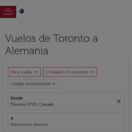

Vuelos de Toronto a
Alemania
expand_more
expand_more
Ida y vuelta
1 Pasajero, Economica
expand_more
Código promocional
Desde
close
Toronto (YYZ), Canadá
A
Seleccionar destino