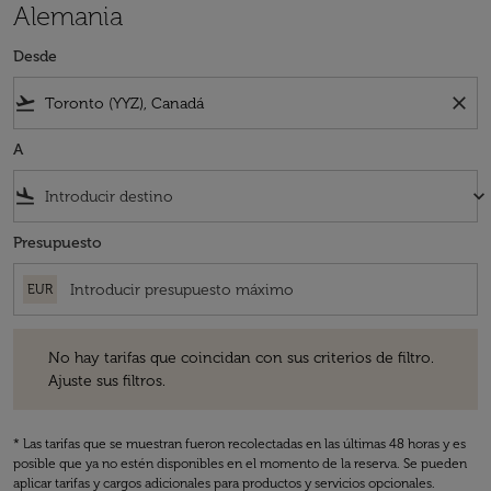
Alemania
Desde
flight_takeoff
close
A
flight_land
keyboard_arrow_down
Presupuesto
EUR
No hay tarifas que coincidan con sus criterios de filtro. Ajuste sus fil
No hay tarifas que coincidan con sus criterios de filtro.
Ajuste sus filtros.
* Las tarifas que se muestran fueron recolectadas en las últimas 48 horas y es
posible que ya no estén disponibles en el momento de la reserva. Se pueden
aplicar tarifas y cargos adicionales para productos y servicios opcionales.