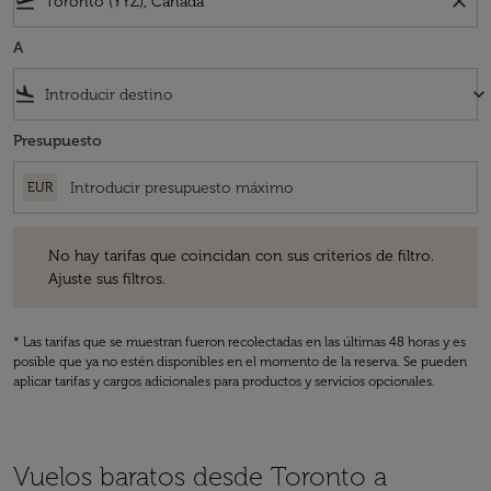
flight_takeoff
close
A
flight_land
keyboard_arrow_down
Presupuesto
EUR
No hay tarifas que coincidan con sus criterios de filtro. Ajuste sus fil
No hay tarifas que coincidan con sus criterios de filtro.
Ajuste sus filtros.
* Las tarifas que se muestran fueron recolectadas en las últimas 48 horas y es
posible que ya no estén disponibles en el momento de la reserva. Se pueden
aplicar tarifas y cargos adicionales para productos y servicios opcionales.
Vuelos baratos desde Toronto a