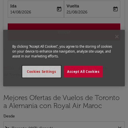
Ida
Vuelta
today
today
fc-booking-departure-date-aria-label
fc-booking-return-date-aria-label
14/08/2026
21/08/2026
Buscar
By clicking “Accept All Cookies”, you agree to the storing of cookies
on your device to enhance site navigation, analyze site usage, and
assist in our marketing efforts.
Inicio
Vuelos
Vuelos a Alemania
Vuelos
Cookies Settings
Accept All Cookies
de Toronto a Alemania
Mejores Ofertas de Vuelos de Toronto
a Alemania con Royal Air Maroc
Desde