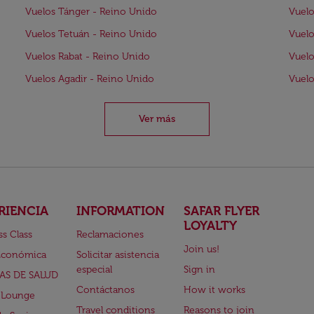
Vuelos Tánger - Reino Unido
Vuelo
Vuelos Tetuán - Reino Unido
Vuelo
Vuelos Rabat - Reino Unido
Vuelo
Vuelos Agadir - Reino Unido
Vuelo
Ver más
RIENCIA
INFORMATION
SAFAR FLYER
LOYALTY
ss Class
Reclamaciones
Join us!
Económica
Solicitar asistencia
especial
Sign in
AS DE SALUD
Contáctanos
How it works
 Lounge
Travel conditions
Reasons to join