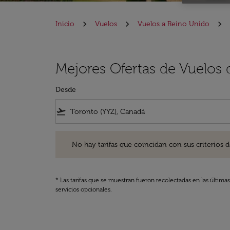
Inicio
Vuelos
Vuelos a Reino Unido
Mejores Ofertas de Vuelos
Desde
flight_takeoff
No hay tarifas que coincidan con sus criterios de filtro
No hay tarifas que coincidan con sus criterios de f
* Las tarifas que se muestran fueron recolectadas en las última
servicios opcionales.