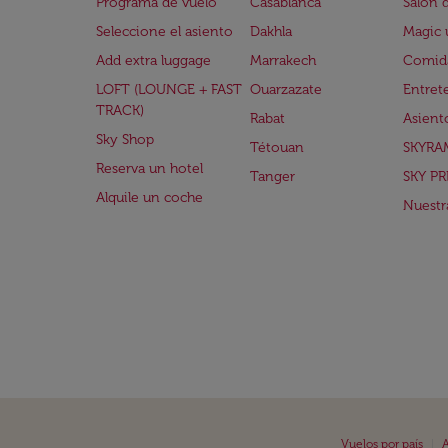
Programa de vuelo
Casablanca
Salón 
Seleccione el asiento
Dakhla
Magic 
Add extra luggage
Marrakech
Comida
LOFT (LOUNGE + FAST
Ouarzazate
Entret
TRACK)
Rabat
Asient
Sky Shop
Tétouan
SKYRA
Reserva un hotel
Tanger
SKY PR
Alquile un coche
Nuestra
|
Vuelos por país
A