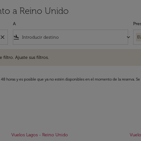
nto a Reino Unido
A
Pre
close
flight_land
keyboard_arrow_down
E
. Ajuste sus filtros.
iltro. Ajuste sus filtros.
s 48 horas y es posible que ya no estén disponibles en el momento de la reserva. Se 
Vuelos Lagos - Reino Unido
Vuelo