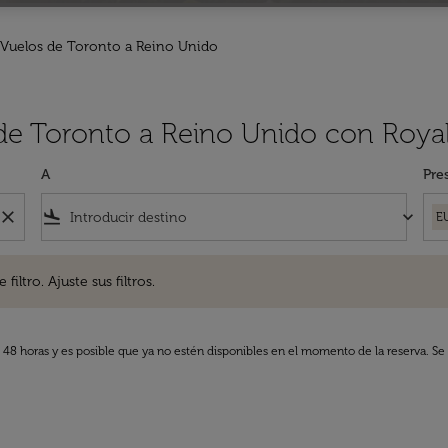
Vuelos de Toronto a Reino Unido
 de Toronto a Reino Unido con Royal
A
Pre
close
flight_land
keyboard_arrow_down
E
. Ajuste sus filtros.
iltro. Ajuste sus filtros.
s 48 horas y es posible que ya no estén disponibles en el momento de la reserva. Se 