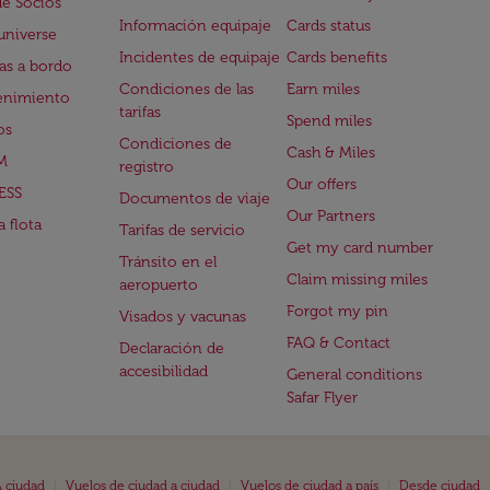
de Socios
Información equipaje
Cards status
universe
Incidentes de equipaje
Cards benefits
s a bordo
Condiciones de las
Earn miles
enimiento
tarifas
Spend miles
os
Condiciones de
Cash & Miles
M
registro
Our offers
ESS
Documentos de viaje
Our Partners
 flota
Tarifas de servicio
Get my card number
Tránsito en el
Claim missing miles
aeropuerto
Forgot my pin
Visados y vacunas
FAQ & Contact
Declaración de
accesibilidad
General conditions
Safar Flyer
|
|
|
 ciudad
Vuelos de ciudad a ciudad
Vuelos de ciudad a país
Desde ciudad