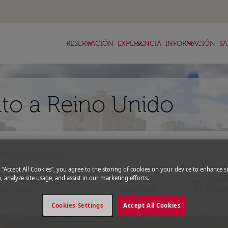
keyboard_arrow_down
keyboard_arrow_down
keyboard_arrow_down
RESERVACIÓN
EXPERIENCIA
INFORMACIÓN
SA
to a Reino Unido
expand_more
ódigo promocional
g “Accept All Cookies”, you agree to the storing of cookies on your device to enhance si
, analyze site usage, and assist in our marketing efforts.
Ida
Vuel
today
fc-booking-departure-date-aria-l
fc-bo
14/08/2026
21/0
Cookies Settings
Accept All Cookies